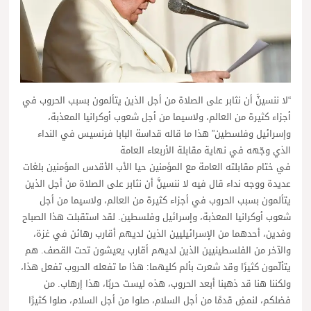
“لا ننسينَّ أن نثابر على الصلاة من أجل الذين يتألمون بسبب الحروب في
أجزاء كثيرة من العالم، ولاسيما من أجل شعوب أوكرانيا المعذبة،
وإسرائيل وفلسطين” هذا ما قاله قداسة البابا فرنسيس في النداء
الذي وجّهه في نهاية مقابلة الأربعاء العامة
في ختام مقابلته العامة مع المؤمنين حيا الأب الأقدس المؤمنين بلغات
عديدة ووجه نداء قال فيه لا ننسينَّ أن نثابر على الصلاة من أجل الذين
يتألمون بسبب الحروب في أجزاء كثيرة من العالم، ولاسيما من أجل
شعوب أوكرانيا المعذبة، وإسرائيل وفلسطين. لقد استقبلت هذا الصباح
وفدين، أحدهما من الإسرائيليين الذين لديهم أقارب رهائن في غزة،
والآخر من الفلسطينيين الذين لديهم أقارب يعيشون تحت القصف. هم
يتألّمون كثيرًا وقد شعرت بألم كليهما: هذا ما تفعله الحروب تفعل هذا،
ولكننا هنا قد ذهبنا أبعد الحروب، هذه ليست حربًا، هذا إرهاب. من
فضلكم، لنمضِ قدمًا من أجل السلام، صلوا من أجل السلام، صلوا كثيرًا