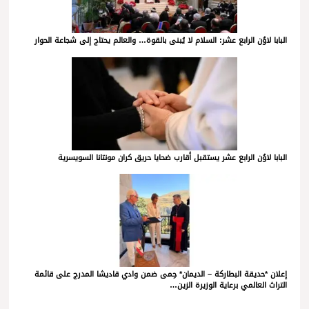
البابا لاوُن الرابع عشر: السلام لا يُبنى بالقوة… والعالم يحتاج إلى شجاعة الحوار
البابا لاوُن الرابع عشر يستقبل أقارب ضحايا حريق كران مونتانا السويسرية
إعلان *حديقة البطاركة – الديمان* حِمى ضمن وادي قاديشا المدرج على قائمة
التراث العالمي برعاية الوزيرة الزين…