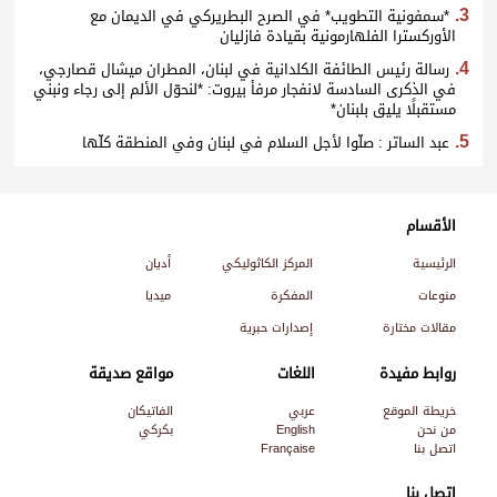
*سمفونية التطويب* في الصرح البطريركي في الديمان مع
الأوركسترا الفلهارمونية بقيادة فازليان
رسالة رئيس الطائفة الكلدانية في لبنان، المطران ميشال قصارجي،
في الذكرى السادسة لانفجار مرفأ بيروت: *لنحوّل الألم إلى رجاء ونبني
مستقبلًا يليق بلبنان*
عبد الساتر : صلّوا لأجل السلام في لبنان وفي المنطقة كلّها
الأقسام
الرئيسية
المركز الكاثوليكي
أديان
منوعات
المفكرة
ميديا
مقالات مختارة
إصدارات حبرية
روابط مفيدة
اللغات
مواقع صديقة
خريطة الموقع
عربي
الفاتيكان
من نحن
English
بكركي
اتصل بنا
Française
اتصل بنا