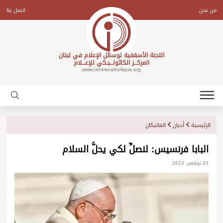
Ski
t
من نحن
اتصل بنا
conten
اللجنة الأسقفية لوسائل الإعلام في لبنان
المركـــز الكاثولـــيـكي للإعـــلام
www.centrecatholique.org
الرئيسية
أديان
الفاتيكان
البابا فرنسيس: لنصلِّ لكي يحلَّ السلام
23 نوفمبر، 2023