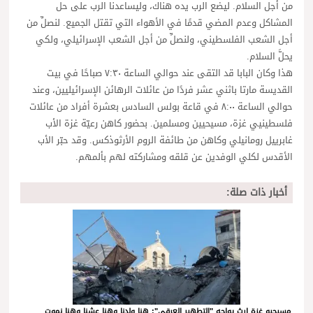
من أجل السلام. ليضع الرب يده هناك، وليساعدنا الرب على حل
المشاكل وعدم المضي قدمًا في الأهواء التي تقتل الجميع. لنصلِّ من
أجل الشعب الفلسطيني، ولنصلِّ من أجل الشعب الإسرائيلي، ولكي
يحلَّ السلام.
هذا وكان البابا قد التقى عند حوالي الساعة ٧:٣٠ صباحًا في بيت
القديسة مارتا باثني عشر فردًا من عائلات الرهائن الإسرائيليين، وعند
حوالي الساعة ٨:٠٠ في قاعة بولس السادس بعشرة أفراد من عائلات
فلسطينيي غزة، مسيحيين ومسلمين. بحضور كاهن رعيّة غزة الأب
غابرييل رومانيلي وكاهن من طائفة الروم الأرثوذكس. وقد حبّر الأب
الأقدس لكلي الوفدين عن قلقه ومشاركته لهم بألمهم.
أخبار ذات صلة:
مسيحيو غزة إرث يواجه "التطهير العرقي": هنا ولدنا وهنا عشنا وهنا نموت