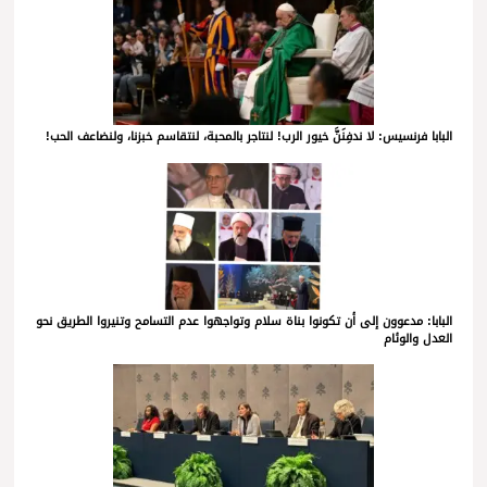
البابا فرنسيس: لا ندفِنَنَّ خيور الرب! لنتاجر بالمحبة، لنتقاسم خبزنا، ولنضاعف الحب!
البابا: مدعوون إلى أن تكونوا بناة سلام وتواجهوا عدم التسامح وتنيروا الطريق نحو
العدل والوئام