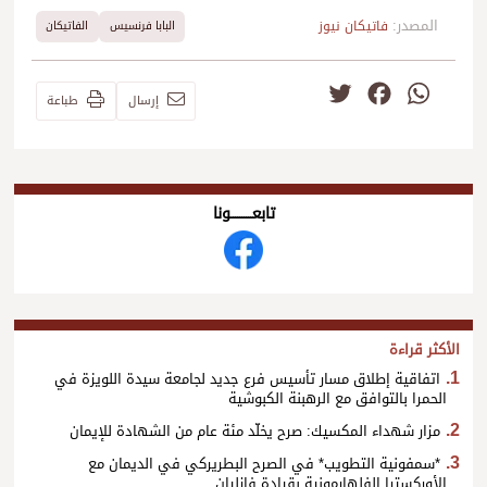
المصدر:
فاتيكان نيوز
البابا فرنسيس
الفاتيكان
Twitter
Facebook
WhatsApp
إرسال
طباعة
تابعــــــــــونا
الأكثر قراءة
اتفاقية إطلاق مسار تأسيس فرع جديد لجامعة سيدة اللويزة في
الحمرا بالتوافق مع الرهبنة الكبوشية
مزار شهداء المكسيك: صرح يخلّد مئة عام من الشهادة للإيمان
*سمفونية التطويب* في الصرح البطريركي في الديمان مع
الأوركسترا الفلهارمونية بقيادة فازليان