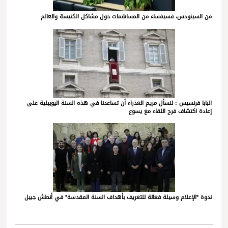
من السينودس، فسيفساء من المساهمات حول مشاكل الكنيسة والعالم
البابا فرنسيس : لنسأل مريم العذراء أن تساعدنا في هذه السنة اليوبيلية على
إعادة اكتشاف فرح اللقاء مع يسوع
ندوة *الإعلام وسيلة فعالة للتعريف بأهداف السنة المقدسة* في أنطش جبيل