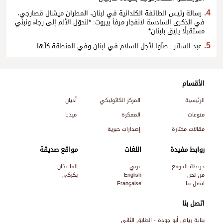
رسالة رئيس الطائفة الكلدانية في لبنان، المطران ميشال قصارجي،
في الذكرى السادسة لانفجار مرفأ بيروت: *لنحوّل الألم إلى رجاء ونبني
مستقبلًا يليق بلبنان*
عبد الساتر : صلّوا لأجل السلام في لبنان وفي المنطقة كلّها
الأقسام
الرئيسية
المركز الكاثوليكي
أديان
منوعات
المفكرة
ميديا
مقالات مختارة
إصدارات حبرية
روابط مفيدة
اللغات
مواقع صديقة
خريطة الموقع
عربي
الفاتيكان
من نحن
English
بكركي
اتصل بنا
Française
اتصل بنا
بناية رياض أبو جودة - الطابق الثاني