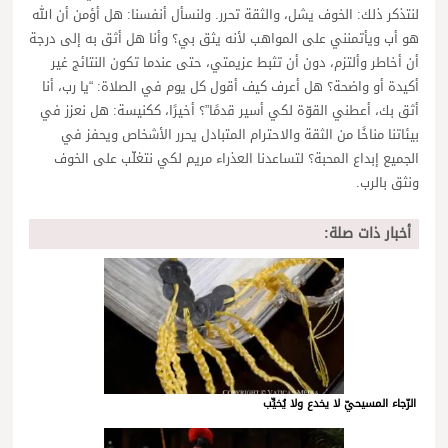
لنتذكر ذلك: الخوف يشل، والثقة تحرر. ولنسأل أنفسنا: هل أؤمن أن الله
هو أب ويأتمنني على المواهب لأنه يثق بي؟ وأنا هل أثق به إلى درجة
أن أخاطر وألتزم، دون أن تثبط عزيمتي، حتى عندما تكون النتائج غير
أكيدة أو واضحة؟ هل أعرف كيف أقول كل يوم في الصلاة: “يا رب، أنا
أثق بك، أعطني القوّة لكي أسير قدمًا”؟ أخيرًا، ككنيسة: هل نعزز في
بيئاتنا مناخًا من الثقة والاحترام المتبادل يحرر الأشخاص ويحفز في
الجميع إبداع المحبة؟ لتساعدنا العذراء مريم لكي نتغلّب على الخوف
ونثق بالرب.
أخبار ذات صلة:
الرّجاء المسيحيّ لا يخدع ولا يُخيِّب