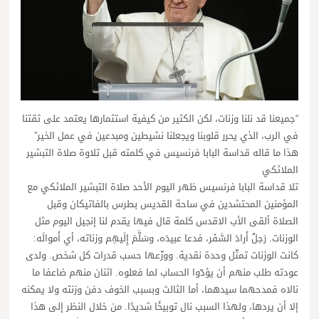
“جميعنا قد نلنا وزنات، لكن الكثير من كيفية استثمارها يعتمد على ثقتنا
في الرب، الذي يحرر قلوبنا ويجعلنا نشيطين ومبدعين في عمل الخير”
هذا ما قاله قداسة البابا فرنسيس في كلمته قبل تلاوة صلاة التبشير
الملائكي
تلا قداسة البابا فرنسيس ظهر اليوم الأحد صلاة التبشير الملائكي مع
المؤمنين المحتشدين في ساحة القديس بطرس بالفاتيكان وقبل
الصلاة ألقى الأب الاقدس كلمة قال فيها يقدم لنا إنجيل اليوم مثل
الوزنات. رَجلٌ أَرادَ السَّفَر، فدعا عبيدَه، وسَلَّمَ إِلَيهِم وزناته، أي أَموالَه:
كانت الوزنات تمثّل وحدة نقدية. ووزّعها حسب قدرات كل شخص. ولدى
عودته طلب منهم أن يؤدّوا الحساب لما فعلوه. اثنان منهم ضاعفا ما
نالاه فمدحهما سيدهما، أما الثالث وبسبب الخوف دفن وزنته ولا يمكنه
إلا أن يردها، ولهذا السبب نال توبيخًا شديدًا. من خلال النظر إلى هذا