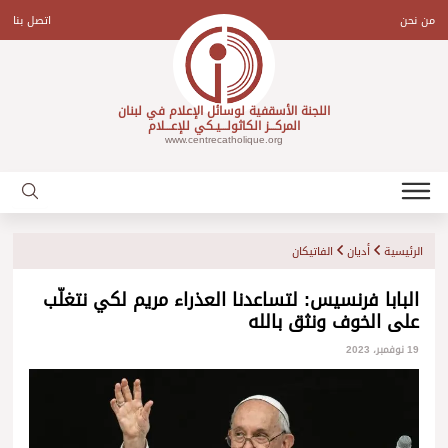
Ski
t
من نحن
اتصل بنا
conten
اللجنة الأسقفية لوسائل الإعلام في لبنان
المركـــز الكاثولـــيـكي للإعـــلام
www.centrecatholique.org
الرئيسية
أديان
الفاتيكان
البابا فرنسيس: لتساعدنا العذراء مريم لكي نتغلّب
على الخوف ونثق بالله
19 نوفمبر، 2023