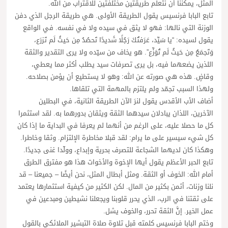
المثل، يمكننا أن نتعلم طريقتين مختلفتين للاقتراب من الله.
تابع البابا فرنسيس يقول الطريقة الأولى. هي طريقة الرجل الذي دفن
الوزنة التي نالها: فهو لا يثق في سيده ولا في نفسه. في الواقع
يقول لسيده: “يا سَيِّد، عَرَفتُكَ رَجُلًا شَديدًا تَحصُدُ مِن حَيثُ لَم تَزرَع،
وَتَجمَعُ مِن حَيثُ لَم تُوَزِّع”. هو يخاف من سيّده ولا يرى التقدير والثقة
اللذين يضعهما فيه، بل يرى تصرفات سيد يطلب أكثر مما يعطي،
وقاضٍ. هذه هي صورته عن الله: وهو لا يستطيع أن يؤمن بصلاحه.
ولهذا السبب تجمّد ولم يلتزم بالمهمة التي تلقاها.
أضاف الأب الأقدس يقول لنرَ الآن الطريقة الثانية، في البطلين
الآخرين، اللذان يبادلان سيدهما الثقة ويثقان بدورهما به. لقد استثمرا
كل ما حصلا عليه، على الرغم من أنهما لم يعرفا في البداية ما إذا كان
كل شيء سيسير على ما يرام: لقد قبلا مخاطرة الإلتزام. وثقا وخاطرا.
وهكذا كان لديهما الشجاعة للتصرف بحرية وإبداع، وولّدا غنى جديدًا.
تابع الحبر الأعظم يقول أيها الإخوة والأخوات هذا هو مفترق الطرق
أمام الله: الخوف أو الثقة. ومثل أبطال المثل، نحن أيضًا – جميعنا – قد
نلنا وزنات، أثمن بكثير من المال. لكن الكثير من كيفية استثمارها يعتمد
على ثقتنا في الرب، الذي يحرر قلوبنا ويجعلنا نشيطين ومبدعين في
عمل الخير. إنَّ الثقة تحرر، والخوف يشل.
وختم البابا فرنسيس كلمته قبل تلاوة صلاة التبشير الملائكي بالقول