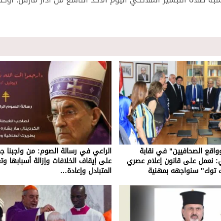
واقع الصحافيين" في نقابة
الراعي في رسالة الصوم: من واجبنا جم
ي: نعمل على قانون إعلام عصري
على إيقاف الخلافات وإزالة أسبابها وتعز
ك توك" سنواجهه بمهنية
المتبادل وإعادة…