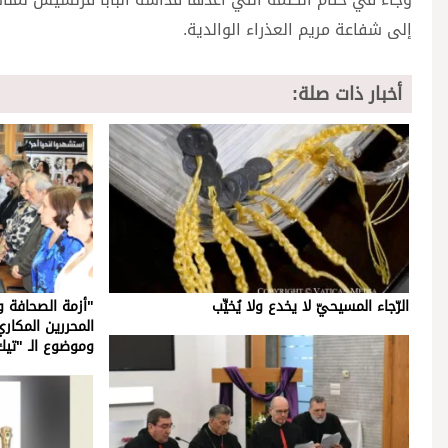
إلى شفاعة مريم العذراء الوالدية.
أخبار ذات صلة:
الرّجاء المسيحيّ لا يخدع ولا يُخيِّب
"أزمة الصحافة و
المحررين المكار
وموضوع الـ "تي