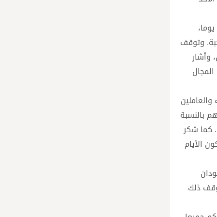
يوما،
حبة. وتوقف
 وأشار
 المجال
 والعاملين
م بالنسبة
. كما شكر
ون الأيام
ودان
وقف ذلك
كم جميعا