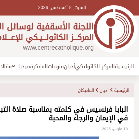
Ski
t
السبت, 8 أغسطس, 2026
conten
اللجنة الأسقفية لوسائل ال
المركـــز الكاثولـــيـكي للإعـــلا
www.centrecatholique.org
الرئيسية
المركز الكاثوليكي
أديان
منوعات
المفكرة
مقالا
ميديا
الرئيسية
أديان
الفاتيكان
البابا فرنسيس في كلمته بمناسبة صلاة التب
في الإيمان والرجاء والمحبة
10 مارس، 2025