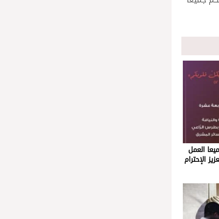
يعا العمل
يز الإحترام