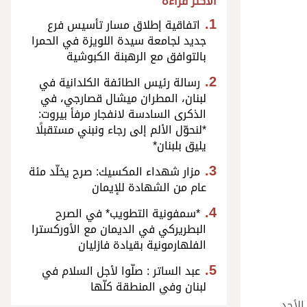
الأكثر قراءة
اتفاقية إطلاق مسار تأسيس فرع
جديد لجامعة سيدة اللويزة في الحمرا
بالتوافق مع الرهبنة الكبوشية
رسالة رئيس الطائفة الكلدانية في
لبنان، المطران ميشال قصارجي، في
الذكرى السادسة لانفجار مرفأ بيروت:
*لنحوّل الألم إلى رجاء ونبني مستقبلًا
يليق بلبنان*
مزار شهداء المكسيك: صرح يخلّد مئة
عام من الشهادة للإيمان
*سمفونية التطويب* في الصرح
البطريركي في الديمان مع الأوركسترا
الفلهارمونية بقيادة فازليان
عبد الساتر : صلّوا لأجل السلام في
لبنان وفي المنطقة كلّها
الأحد