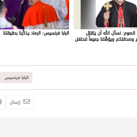
الصوم: نسأل الله أن يتقبّل
البابا فرنسيس: الرماد يذكِّرنا بحقيقتنا
وصدقتكم ويؤهّلنا جميعاً لنحتفل
البابا فرنسيس
إرسال