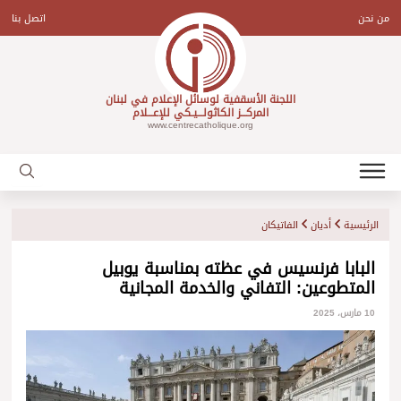
Ski
t
من نحن
اتصل بنا
conten
اللجنة الأسقفية لوسائل الإعلام في لبنان
المركـــز الكاثولـــيـكي للإعـــلام
www.centrecatholique.org
الرئيسية
أديان
الفاتيكان
البابا فرنسيس في عظته بمناسبة يوبيل
المتطوعين: التفاني والخدمة المجانية
10 مارس، 2025