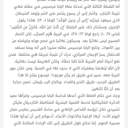
أما النقطة الثالثة التي تحدثنا عنها البابا فرنسيس في عظته فهي
نتيجة التجارب. وأشار إلى أن يسوع ينتصر على الشر ويُبعد الشيطان
الذي سيعود ليجرِّبه “إِلى أَن يَحينَ الوَقْت” (لوقا ٤، ١٣). هكذا يقول
الإنجيل، وسنتذكر ذلك على الجلجلة “إِن كُنتَ ابنَ الله، فَانزِلْ عَنِ الصَّليب”
(متى ٢٧، ٤٠؛ راجع لوقا ٢٣، ٣٥). في البرية هُزِم المجرِّب، لكن انتصار
المسيح ليس نهائيًا بعد: وسيكون نهائيا في فصح موته وقيامته من
بين الأموات. وتابع البابا فرنسيس عظته مشيرا إلى أنه بينما نستعد
للاحتفال بسرّ الإيمان المركزي، ندرك أن نتيجة تجربتنا هي مختلفة. فنحن
نقع أحيانا أمام التجربة لأننا كلنا خطأة. ولكن الهزيمة ليست نهائية،
لأن الله يُنهضنا بمغفرته التي لا حدود لها في المحبة. ومن خلال عبور
البرية معه، نسير في طريق لم يكن موجودا: فيسوع يفتح لنا هذا
الطريق الجديد، طريق التحرر والفداء. وباتباع الرب بإيمان، نصبح حجاجا
بعد أن كنّا تائهين.
وجاء في ختام العظة التي أعدها قداسة البابا فرنسيس، وقرأها عميد
الدائرة الفاتيكانية لخدمة التنمية البشرية المتكاملة الكاردينال مايكل
تشيرني خلال ترؤسه القداس الإلهي في ساحة القديس بطرس صباح
اليوم الأحد: أيها الإخوة والأخوات الأعزاء، أدعوكم إلى أن تبدأوا هكذا
مسيرة الصوم. إننا نحتاج طول الطريق إلى تلك الإرادة الصالحة التي