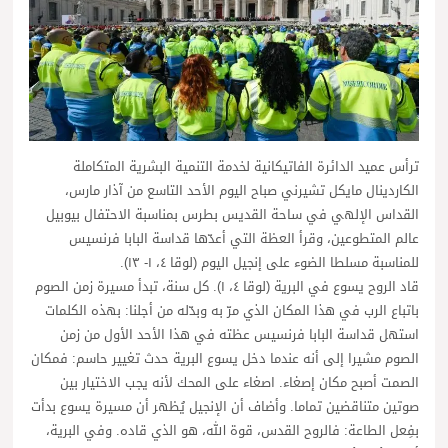
ترأس عميد الدائرة الفاتيكانية لخدمة التنمية البشرية المتكاملة
الكاردينال مايكل تشيرني صباح اليوم الأحد التاسع من آذار مارس،
القداس الإلهي في ساحة القديس بطرس بمناسبة الاحتفال بيوبيل
عالم المتطوعين، وقرأ العظة التي أعدّها قداسة البابا فرنسيس
للمناسبة مسلطا الضوء على إنجيل اليوم (لوقا ٤، ١- ١٣).
قاد الروح يسوع في البرية (لوقا ٤، ١). كل سنة، تبدأ مسيرة زمن الصوم
باتباع الرب في هذا المكان الذي مرّ به وبدّله من أجلنا: بهذه الكلمات
استهل قداسة البابا فرنسيس عظته في هذا الأحد الأول من زمن
الصوم مشيرا إلى أنه عندما دخل يسوع البرية حدث تغيير حاسم: فمكان
الصمت أصبح مكان إصغاء. اصغاء على المحك لأنه يجب الاختيار بين
صوتين متناقضين تماما. وأضاف أن الإنجيل يُظهر أن مسيرة يسوع بدأت
بفِعل الطاعة: فالروح القدس، قوة الله، هو الذي قاده. وفي البرية،