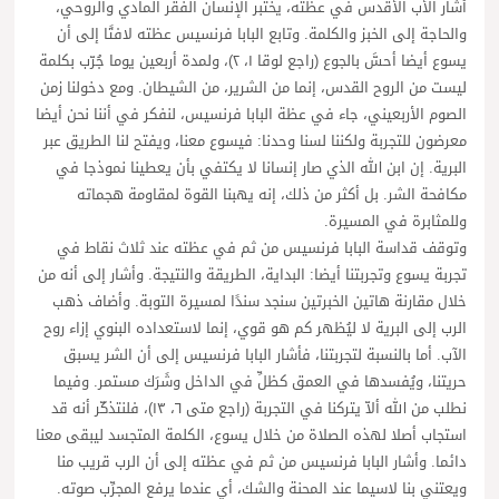
أشار الأب الأقدس في عظته، يختبر الإنسان الفقر المادي والروحي،
والحاجة إلى الخبز والكلمة. وتابع البابا فرنسيس عظته لافتًا إلى أن
يسوع أيضا أحسَّ بالجوع (راجع لوقا ١، ٢)، ولمدة أربعين يوما جُرّب بكلمة
ليست من الروح القدس، إنما من الشرير، من الشيطان. ومع دخولنا زمن
الصوم الأربعيني، جاء في عظة البابا فرنسيس، لنفكر في أننا نحن أيضا
معرضون للتجربة ولكننا لسنا وحدنا: فيسوع معنا، ويفتح لنا الطريق عبر
البرية. إن ابن الله الذي صار إنسانا لا يكتفي بأن يعطينا نموذجا في
مكافحة الشر. بل أكثر من ذلك، إنه يهبنا القوة لمقاومة هجماته
وللمثابرة في المسيرة.
وتوقف قداسة البابا فرنسيس من ثم في عظته عند ثلاث نقاط في
تجربة يسوع وتجربتنا أيضا: البداية، الطريقة والنتيجة. وأشار إلى أنه من
خلال مقارنة هاتين الخبرتين سنجد سندًا لمسيرة التوبة. وأضاف ذهب
الرب إلى البرية لا ليُظهر كم هو قوي، إنما لاستعداده البنوي إزاء روح
الآب. أما بالنسبة لتجربتنا، فأشار البابا فرنسيس إلى أن الشر يسبق
حريتنا، ويُفسدها في العمق كظلِّ في الداخل وشَرَك مستمر. وفيما
نطلب من الله ألاّ يتركنا في التجربة (راجع متى ٦، ١٣)، فلنتذكّر أنه قد
استجاب أصلا لهذه الصلاة من خلال يسوع، الكلمة المتجسد ليبقى معنا
دائما. وأشار البابا فرنسيس من ثم في عظته إلى أن الرب قريب منا
ويعتني بنا لاسيما عند المحنة والشك، أي عندما يرفع المجرِّب صوته.