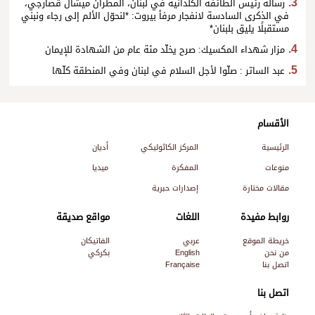
رسالة رئيس الطائفة الكلدانية في لبنان، المطران ميشال قصارجي،
في الذكرى السادسة لانفجار مرفأ بيروت: *لنحوّل الألم إلى رجاء ونبني
مستقبلًا يليق بلبنان*
مزار شهداء المكسيك: صرح يخلّد مئة عام من الشهادة للإيمان
عبد الساتر : صلّوا لأجل السلام في لبنان وفي المنطقة كلّها
الأقسام
الرئيسية
المركز الكاثوليكي
أديان
منوعات
المفكرة
ميديا
مقالات مختارة
إصدارات حبرية
روابط مفيدة
اللغات
مواقع صديقة
خريطة الموقع
عربي
الفاتيكان
من نحن
English
بكركي
اتصل بنا
Française
اتصل بنا