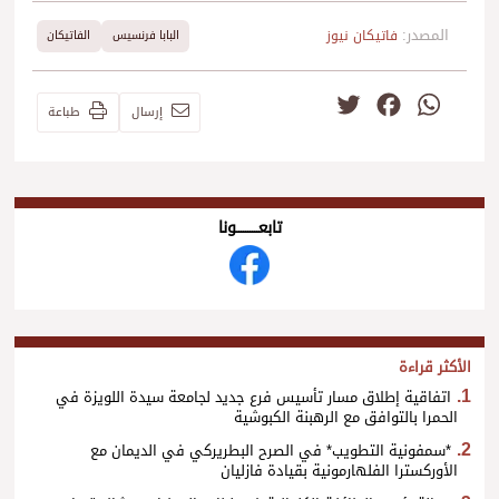
المصدر:
فاتيكان نيوز
البابا فرنسيس
الفاتيكان
Twitter
Facebook
WhatsApp
إرسال
طباعة
تابعــــــــــونا
الأكثر قراءة
اتفاقية إطلاق مسار تأسيس فرع جديد لجامعة سيدة اللويزة في
الحمرا بالتوافق مع الرهبنة الكبوشية
*سمفونية التطويب* في الصرح البطريركي في الديمان مع
الأوركسترا الفلهارمونية بقيادة فازليان