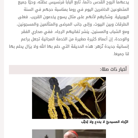
يدعهما الروح القدس دائما، تابع البابا فرنسيس عظته، وحيّا جميع
المتطوعين الحاضرين اليوم في روما بمناسبة حجهم في السنة
اليوبيلية. وشكرهم لأنهم على مثال يسوع يخدمون القريب. فعلى
الطرقات وبين البيوت، وإلى جانب المرضى والمتألمين والمسجونين،
ومع الشباب والمسنين، ينشر تفانيهم الرجاء. ففي صحاري الفقر
والوحدة، إن أعمالا كثيرة صغيرة من الخدمة المجانية تجعل براعم
إنسانية جديدة تُزهر: هذه الحديقة التي حلم بها الله ولا يزال يحلم بها
لنا جميعا.
أخبار ذات صلة:
الرّجاء المسيحيّ لا يخدع ولا يُخيِّب