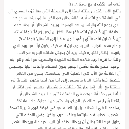
فهو أبو الكَذِب (راجع يوحنا ٨، ٤٤).
وتابع الأب الأقدس عظته لافتا إلى الطريقة التي بها جُرِّب المسيح، أي
في العلاقة مع الله، أبيه. فالشيطان هو الذي يفرّق، بينما يسوع هو
الذي يجمع الله والإنسان، هو الوسيط. ويريد الشيطان أن يدمّر هذه
العلاقة: “إِن كُنتَ ابنَ الله، فَمُر هذا الحَجَرَ أَن يَصيرَ رَغيفاً” (لوقا ٤، ٣)،
“إِن كُنتَ ابنَ الله، فأَلْقِ بِنَفْسِكَ مِن ههُنا إِلى الأَسفَل” (لوقا ٤، ٩).
وأمام هذه التجارب، قرر يسوع، ابن الله، كيف يكون ابنًا. فبالروح الذي
يقوده، يُظهر اختياره كيف يريد أن يعيش علاقته البنوية مع الآب.
وهذا ما قرره الرب: فهذه العلاقة الفريدة والحصرية مع الله، وهو ابنه
الوحيد، تصبح علاقة تشمل الجميع بدون استثناء. وأضاف البابا فرنسيس
أن العلاقة مع الآب هي العطية التي يتقاسمها يسوع في العالم
لخلاصنا. كما وأشار البابا فرنسيس إلى أننا نحن أيضا نتعرّض للتجربة في
علاقتنا مع الله، إنما بطريقة مختلفة. فالشيطان يهمس في آذاننا أن
الله ليس حقًا أبانا؛ وهو في الحقيقة تخلّى عنا. يريد الشيطان أن
يقنعنا بأن ليس هناك خبز للجياع، ولا حتى من الحجارة، ولا الملائكة
يساعدوننا في الشدائد. بل إن العالم هو في قبضة قوى شريرة تسحق
الشعوب بغطرسة حساباتها وعنف الحرب. ولكن، وفي اللحظة التي
يحاول فيها الشيطان أن يجعلنا نعتقد أن الرب بعيد عنا، ويجعلنا نشعر
باليأس، يقترب الله أكثر منا ويقدّم حياته لفداء العالم.