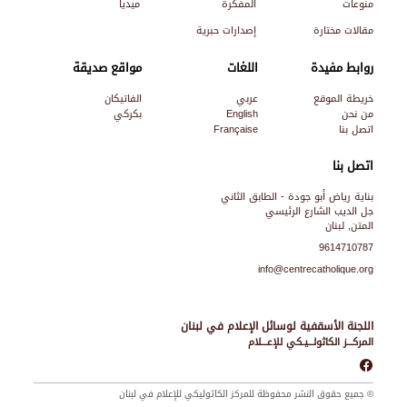
منوعات
المفكرة
ميديا
مقالات مختارة
إصدارات حبرية
روابط مفيدة
اللغات
مواقع صديقة
خريطة الموقع
عربي
الفاتيكان
من نحن
English
بكركي
اتصل بنا
Française
اتصل بنا
بناية رياض أبو جودة - الطابق الثاني
جل الديب الشارع الرئيسي
المتن, لبنان
9614710787
info@centrecatholique.org
اللجنة الأسقفية لوسائل الإعلام في لبنان
المركـــز الكاثولـــيـكي للإعـــلام
© جميع حقوق النشر محفوظة للمركز الكاثوليكي للإعلام في لبنان