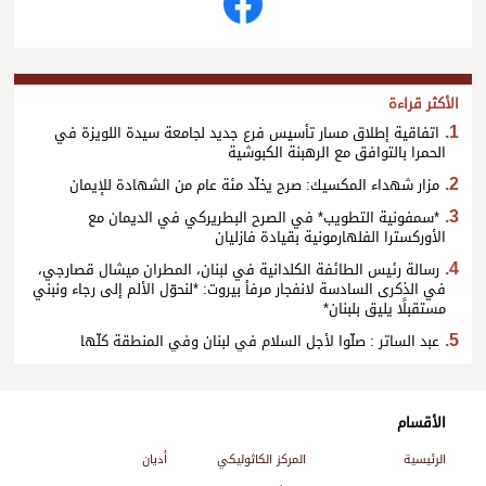
الأكثر قراءة
اتفاقية إطلاق مسار تأسيس فرع جديد لجامعة سيدة اللويزة في
الحمرا بالتوافق مع الرهبنة الكبوشية
مزار شهداء المكسيك: صرح يخلّد مئة عام من الشهادة للإيمان
*سمفونية التطويب* في الصرح البطريركي في الديمان مع
الأوركسترا الفلهارمونية بقيادة فازليان
رسالة رئيس الطائفة الكلدانية في لبنان، المطران ميشال قصارجي،
في الذكرى السادسة لانفجار مرفأ بيروت: *لنحوّل الألم إلى رجاء ونبني
مستقبلًا يليق بلبنان*
عبد الساتر : صلّوا لأجل السلام في لبنان وفي المنطقة كلّها
الأقسام
الرئيسية
المركز الكاثوليكي
أديان