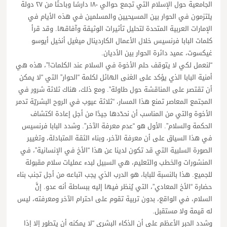
الجامعية حول الإسلام التي تجمع حوالي ١٨٠ دارسًا وباحثًا من ٢٧ دولة
يلتزمون في الحوار بين المسيحيين والمسلمين في هذه الأيام في
الإمارات العربية المتحدة لتحليل تأثيرات الوثيقة وآفاقها. وقد قرأ
كلمات البابا فرنسيس خلال الأعمال الكاردينال ميغيل أنخيل أيوسو
غيكسوت، عميد دائرة الحوار بين الأديان.
“لنعمل لكي لا يتوقف حلم الأخوة في السلام عند الكلمات!”، هذه هي
أمنية البابا الذي يؤكد على الغنى الهائل لكلمة “الحوار” التي “لا يمكن
أن تقتصر على المناقشة حول طاولة”. ومع ذلك، هناك ثلاثة شرور في
المجتمع المعاصر تمنع هذا المسار، “ثلاثة عيوب في الروح البشريّة تدمر
الأخوة والتي من المناسب أن نحدّدها جيدًا من أجل إعادة اكتشاف
الحكمة والسلام”. الأول هو “عدم معرفة الآخر”. وشدد البابا فرنسيس
في هذا السياق على أن معرفة الآخر، وبناء الثقة المتبادلة، وتغيير
الصورة السلبية التي قد تكون لدينا عن هذا “الأخ في الإنسانية”، في
المنشورات والخطب والتعليم، هي السبيل لبدء عمليات سلام مقبولة
للجميع. هذا بالنسبة للبابا، هو الدرب الذي يجب اتباعه من أجل تجنب بناء
حضارة “الأخ المعادي”، التي يُنظر فيها إليه ببساطة أنه عدو. إنَّ
السلام، في الواقع، بدون تربية تقوم على احترام الآخر ومعرفته، ليس
له قيمة ولا مستقبل.
وشدد الحبر الأعظم على أن الذكاء البشري “لا يمكنه أن يتطور إلا إذا