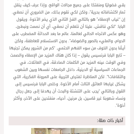
بقي فضوليًا ومنفتحًا على جميع مجالات الواقع، وإذا عرف كيف ينقل
ثمار اكتشافاته بحرية”، ولكن لكي نقوم بذلك، من الضروري أن نصغي.
إن “غياب الإصغاء” هو بالتالي الفخ الثاني الذي يضر الأخوة. ويقول
البابا: “لكي نناقش، علينا أن نتعلم أن نصغي، أي أن نصمت ونبطئ،
وهو عكس الاتجاه الحالي لعالمنا، عالم ما بعد الحداثة المضطرب على
الدوام، والمليء بالصور والضوضاء”. بدون الاستسلام للعاطفة، ولكن
أيضًا بدون الخوف من سوء الفهم الحتمي. “كم من الشرور يمكن تجنبها
– تابع البابا فرنسيس يقول – إذا كان هناك المزيد من الإصغاء والصمت
وفي الوقت عينه المزيد من الكلمات الصادقة، في العائلات، في
الجماعات السياسية أو الدينية، داخل الجامعات نفسها وبين الشعوب
والثقافات!”. لكن المناظرة تفترض التربية على المرونة الفكرية، التي
يشكل غيابها العائق الثالث أمام الأخوة. وخلص البابا فرنسيس إلى
القول وبالتالي “يجب على التنشئة والبحث أن يهدفا إلى جعل رجال
ونساء شعوبنا غير قاسين، بل مرنين، أحياء، منفتحين على الآخر، وأكثر
أخوّة”.
أخبار ذات صلة: