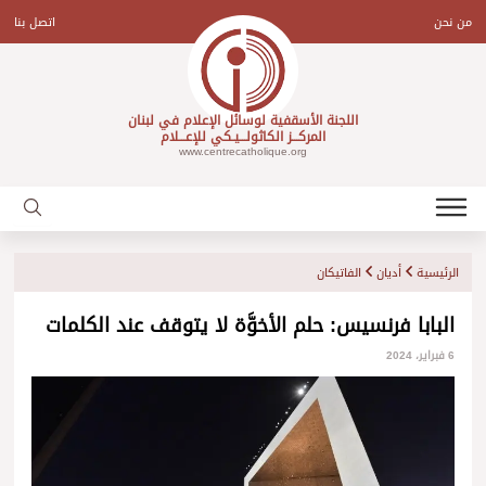
Ski
t
من نحن
اتصل بنا
conten
اللجنة الأسقفية لوسائل الإعلام في لبنان
المركـــز الكاثولـــيـكي للإعـــلام
www.centrecatholique.org
الرئيسية
أديان
الفاتيكان
البابا فرنسيس: حلم الأخوَّة لا يتوقف عند الكلمات
6 فبراير، 2024