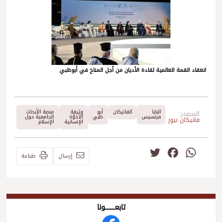
انعقاد القمة العالمية لقادة الأديان من أجل المناخ في أبوظبي
البابا
الفاتيكان
أبو
وثيقة
منصة الأبحاث
المصدر:
فرنسيس
ظبي
الأخوّة
الجامعية حول
فاتيكان نيوز
الإنسانية
الإسلام
Twitter
Facebook
WhatsApp
إرسال
طباعة
تابعــــــــــونا