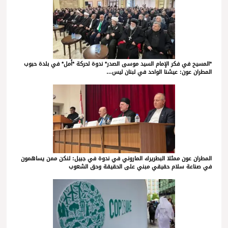
*المسيح في فكر الإمام السيد موسى الصدر* ندوة لحركة *أمل* في بلدة حبوب
المطران عون: عيشنا الواحد في لبنان ليس…
المطران عون ممثلا البطريرك الماروني في ندوة في جبيل: لنكن ممن يساهمون
في صناعة سلام حقيقي مبني على الحقيقة وحق الشعوب