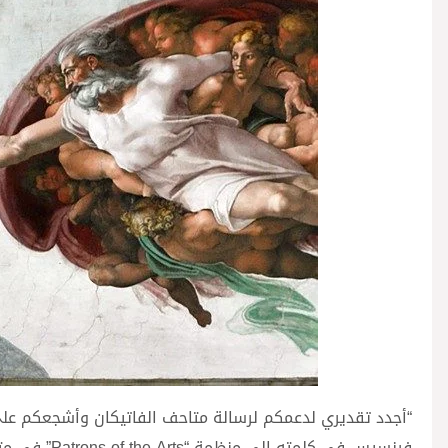
“أجدد تقديري لدعمكم لرسالة متاحف الفاتيكان وأشجعكم على ا
فرنسيس في كلمته إلى منظمة “Patrons of the Arts” في متحف الفاتيكان