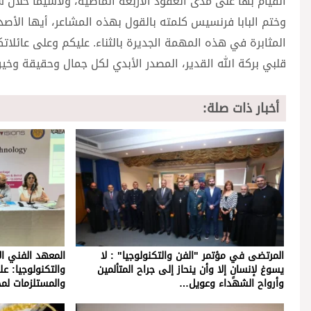
القيام بها على مدى العقود الأربعة الماضية، ولاسيما خلال س
وختم البابا فرنسيس كلمته بالقول بهذه المشاعر، أيها الأص
قلبي بركة الله القدير، المصدر الأبدي لكل جمال وحقيقة وخير.
أخبار ذات صلة:
المرتضى في مؤتمر "الفن والتكنولوجيا" : لا
المعهد الفني ال
يسوغ لإنسانٍ إلا وأن ينحاز إلى جراح المتألمين
والتكنولوجيا: ع
وأرواح الشهداء وعويل…
والمستلزمات لم