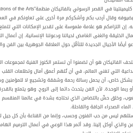
ا بضيوفه وقال أرحب بكم وأشكركم مرة أخرى على تعاونكم في الع
ه. إن التزامكم هو علامة ملموسة على تقدير الإمكانات التي تتمتع
 الخليقة والغنى الغامض لحياتنا ودعوتنا الإنسانية. إن أعمال الت
ًا الأجيال الجديدة للتأمُّل حول العلاقة الجوهرية بين الفن والت
 فرنسيس إنَّ هدفكم كـ “Patrons of the Arts” في متحف الفاتيكان هو أن تضمنوا أن تستمر الكنوز الفنية لمجموع
إبداعية التي تغني العالم، في أن تُلهم أعمق آمال وتطلعات القلب 
 بشكل خاص، أن يحمل رسالة رحمة وشفقة وتشجيع لا للمؤمنين وح
 ربما الوحدة. لأن الفن يتحدث دائما إلى الروح. وهو يتمتع بالقدرة
الشعوب، وخلق حسٍّ بالتضامن الذي نحتاجه بشدة في عالمنا المنقسم
 الماء الصحراء الجافة والقاحلة.
لحبر الأعظم يقول إن تاريخ الــ “Patrons of the Arts” يستلهم ليس من حب الفنون وحسب، وإنما من القناعة بأن كل جي
ن والذي أوكل إلينا. وقد أثمر هذا الوعي في أعمال الترميم الهام