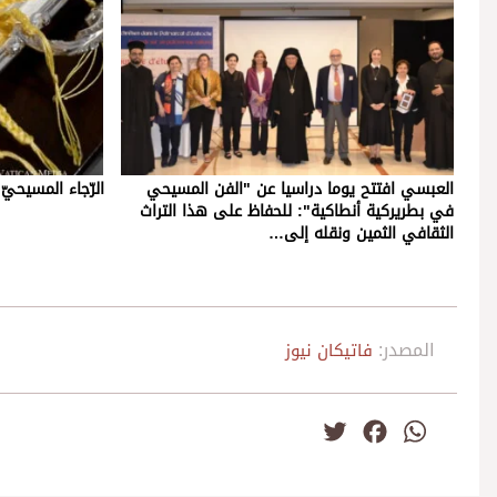
العبسي افتتح يوما دراسيا عن "الفن المسيحي
الرّجاء المسيحيّ ل
في بطريركية أنطاكية": للحفاظ على هذا التراث
الثقافي الثمين ونقله إلى…
المصدر:
فاتيكان نيوز
Twitter
Facebook
WhatsApp