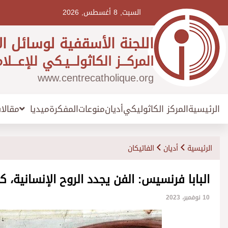
Ski
t
السبت, 8 أغسطس, 2026
conten
اللجنة الأسقفية لوسائل ال
المركـــز الكاثولـــيـكي للإعـــلا
www.centrecatholique.org
الرئيسية
المركز الكاثوليكي
أديان
منوعات
المفكرة
مقالا
ميديا
الرئيسية
أديان
الفاتيكان
البابا فرنسيس: الفن يجدد الروح الإنسانية، كم
10 نوفمبر، 2023