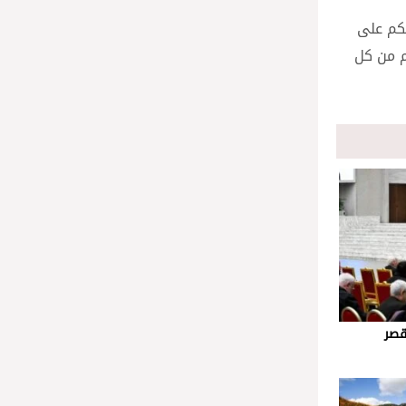
عكم على
ــ “Patrons of the Arts”، أستمطر عليكم من كل
قصر