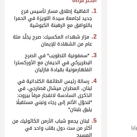
الأكثر قراءة
اتفاقية إطلاق مسار تأسيس فرع
جديد لجامعة سيدة اللويزة في الحمرا
بالتوافق مع الرهبنة الكبوشية
مزار شهداء المكسيك: صرح يخلّد مئة
عام من الشهادة للإيمان
*سمفونية التطويب* في الصرح
البطريركي في الديمان مع الأوركسترا
الفلهارمونية بقيادة فازليان
رسالة رئيس الطائفة الكلدانية في
لبنان، المطران ميشال قصارجي، في
الذكرى السادسة لانفجار مرفأ بيروت:
*لنحوّل الألم إلى رجاء ونبني مستقبلًا
يليق بلبنان*
لبنان يجمع شباب الأرمن الكاثوليك من
با
أكثر من ست دول بقلب واحد في
المسيح