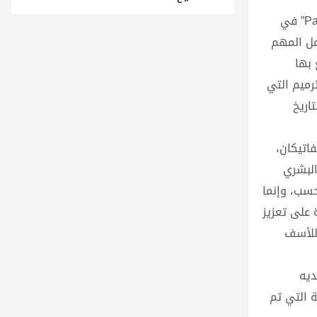
استقبل قداسة البابا فرنسيس صباح اليوم الخميس في قاعة كليمينتينا في القصر الرسولي بالفاتيكان منظمة”Patrons of the Arts” في
مل المهم
 بها
رميم التي
اريخ
ات الفاتيكان،
البشري
سب، وإنما
 على تعزيز
 للأسف
ل لديه
ة التي تم