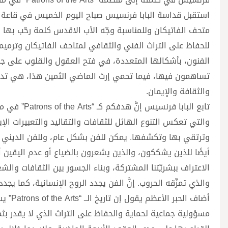
متحف الفاتيكان وللمناسبة وجّه الأب الاقدس كلمة رحّب به
للحفاظ على التراث الفني والثقافي لمتاحف الفاتيكان وترميم
الفنون، بأشكالها المتعددة، في فتح العقول والقلوب على جمال
تساهمون فيها، فيما تحمي إرث الماضي الثمين هذا، هي تدعو أيض
والثقافة والإيمان.
تابع البابا
والتي تعكس التنوع الهائل للثقافات والتقاليد والتعبيرات ال
وترتقي بها وتكشفها. يمكن للفن بشكل عام، وللفن الديني
أيضًا للذين يشككون، والذين يشعرون بالضياع أو عدم اليقين أو
الاعتراف ببشريّتنا المشتركة، وبناء الجسور بين الثقافات و
والذي تمزّقه الحروب. إنَّ الفن يجدد الروح الإنسانية، كما يجدد
أضاف ا
مسؤولية جماعية لحماية والحفاظ على التراث الذي لا يقدر بثم