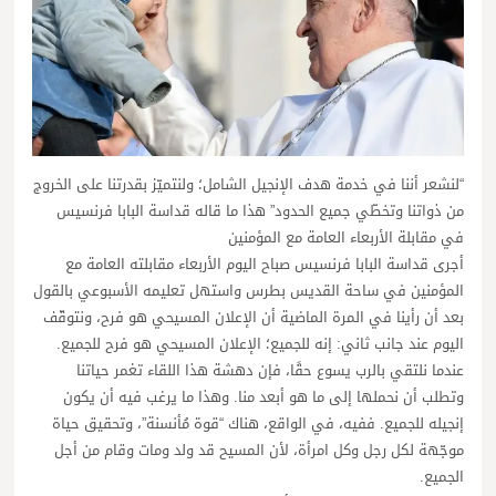
“لنشعر أننا في خدمة هدف الإنجيل الشامل؛ ولنتميّز بقدرتنا على الخروج
من ذواتنا وتخطّي جميع الحدود” هذا ما قاله قداسة البابا فرنسيس
في مقابلة الأربعاء العامة مع المؤمنين
أجرى قداسة البابا فرنسيس صباح اليوم الأربعاء مقابلته العامة مع
المؤمنين في ساحة القديس بطرس واستهل تعليمه الأسبوعي بالقول
بعد أن رأينا في المرة الماضية أن الإعلان المسيحي هو فرح، ونتوقّف
اليوم عند جانب ثاني: إنه للجميع؛ الإعلان المسيحي هو فرح للجميع.
عندما نلتقي بالرب يسوع حقًا، فإن دهشة هذا اللقاء تغمر حياتنا
وتطلب أن نحملها إلى ما هو أبعد منا. وهذا ما يرغب فيه أن يكون
إنجيله للجميع. ففيه، في الواقع، هناك “قوة مُأنسنة”، وتحقيق حياة
موجّهة لكل رجل وكل امرأة، لأن المسيح قد ولد ومات وقام من أجل
الجميع.