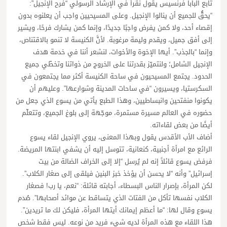
تابع البابا فرنسيس يقول نقرأ في الإرشاد الرسولي “فرح الإنجيل”:
“يحقُّ للجميع أن ينالوا الإنجيل. وعلى المسيحيين واجب أن يعلنوه بدون
إقصاء أحد، ولا كمن يفرض واجبًا جديدًا، وإنما كمن يشارك فرحًا، ويشير
إلى أفق جميل، ويقدم وليمة مرغوبة. لأنَّ الكنيسة لا تنمو بالاقتناص،
وإنما “بالجذب”. أيها الإخوة والأخوات، لنشعر أننا في خدمة هدف
الإنجيل الشامل؛ ولنتميّز بقدرتنا على الخروج من ذواتنا وتخطّي جميع
الحدود. يجتمع المسيحيون في ساحة الكنيسة أكثر مما يجتمعون في
السكرستيا، ويسيرون “في ساحات المدينة وشوارعها”. وعليهم أن
يكونوا منفتحين وانبساطيين، وهذا الطبع يأتي من يسوع الذي جعل من
حضوره في العالم مسيرة مستمرة، موجّهة إلى بلوغ الجميع، وتتعلّم
أيضًا من بعض لقاءاته.
أضاف الأب الأقدس يقول وبهذا المعنى، يروي الإنجيل لقاء يسوع
الرائع مع امرأة أجنبية، كنعانية، تتوسل إليه أن يشفي ابنتها المريضة.
فرفض يسوع قائلاً إنه لم يُرسل “إلا إلى الخراف الضالة من بيت
إسرائيل” وأنه “لا يحسن أن يؤخذ خبز البنين فيلقى إلى صغار الكلاب”.
لكن المرأة، بإصرار الناس البسطاء، أجابته قائلة: “نعم، يا رب! فصغار
الكلاب نفسها تأكل من الفتات الذي يتساقط عن موائد أصحابها”. صُدم
يسوع وقال لها: “ما أعظم إيمانك أيتها المرأة، فليكن لك ما تريدين”.
هذا اللقاء مع هذه المرأة لديه شيء فريد من نوعه. ليس فقط شخص