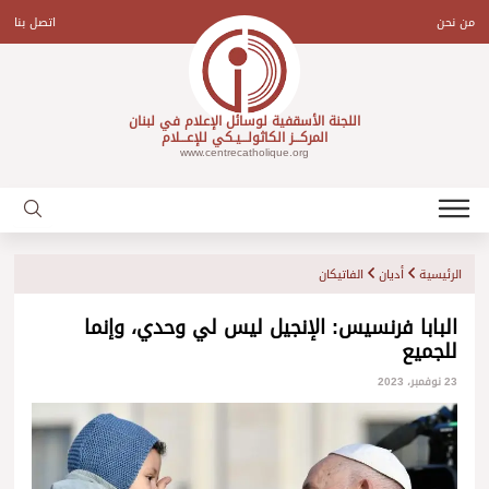
Ski
t
من نحن
اتصل بنا
conten
اللجنة الأسقفية لوسائل الإعلام في لبنان
المركـــز الكاثولـــيـكي للإعـــلام
www.centrecatholique.org
الرئيسية
أديان
الفاتيكان
البابا فرنسيس: الإنجيل ليس لي وحدي، وإنما
للجميع
23 نوفمبر، 2023