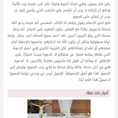
يغير فكر يسوع، وهي امرأة أجنبية وثنية؛ لكن الرب نفسه يجد تأكيدًا
لواقع أن كرازته لا يجب أن تقتصر على الشعب الذي ينتمي إليه، بل
يجب أن تنفتح على الجميع.
تابع الحبر الأعظم يقول يُظهر لنا الكتاب المقدس أنه عندما يدعو الله
شخصًا ما ويبرم عهدًا مع البعض، يكون المعيار على الدوام: أنه يختار
شخصًا لكي يبلغ كثيرين آخرين. لقد اختبر جميع أصدقاء الرب جمال، وإنما
أيضًا مسؤولية وثقل أن يكون الله قد اختارهم، وشعروا بالإحباط أمام
ضعفهم أو فقدان ضماناتهم. لكن التجربة الكبرى هي اعتبار الدعوة
التي ننالها بمثابة امتياز: من فضلكم لا، الدعوة ليست امتيازا، على
الإطلاق. لا يمكننا أن نقول إننا متميزون مقارنة بالآخرين، لا. الدعوة
هي من أجل خدمة. والله يختار شخصًا ما لكي يحب الجميع، وليصل إلى
الجميع. هذا هو أفق الشموليّة. الإنجيل ليس لي وحدي، وإنما للجميع؛
لا نسينَّ هذا الأمر أبدًا.
أخبار ذات صلة: