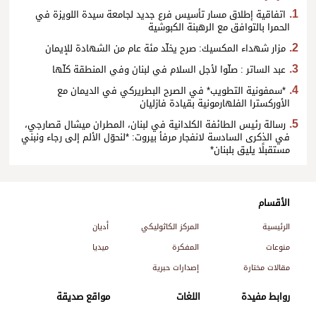
اتفاقية إطلاق مسار تأسيس فرع جديد لجامعة سيدة اللويزة في
الحمرا بالتوافق مع الرهبنة الكبوشية
مزار شهداء المكسيك: صرح يخلّد مئة عام من الشهادة للإيمان
عبد الساتر : صلّوا لأجل السلام في لبنان وفي المنطقة كلّها
*سمفونية التطويب* في الصرح البطريركي في الديمان مع
الأوركسترا الفلهارمونية بقيادة فازليان
رسالة رئيس الطائفة الكلدانية في لبنان، المطران ميشال قصارجي،
في الذكرى السادسة لانفجار مرفأ بيروت: *لنحوّل الألم إلى رجاء ونبني
مستقبلًا يليق بلبنان*
الأقسام
الرئيسية
المركز الكاثوليكي
أديان
منوعات
المفكرة
ميديا
مقالات مختارة
إصدارات حبرية
روابط مفيدة
اللغات
مواقع صديقة