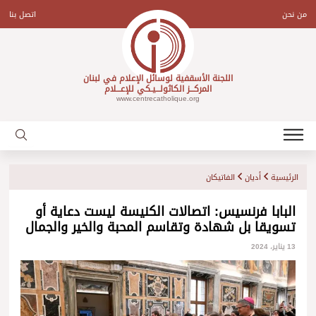
Ski
t
من نحن
اتصل بنا
conten
اللجنة الأسقفية لوسائل الإعلام في لبنان
المركـــز الكاثولـــيـكي للإعـــلام
www.centrecatholique.org
الرئيسية
أديان
الفاتيكان
البابا فرنسيس: اتصالات الكنيسة ليست دعاية أو
تسويقا بل شهادة وتقاسم المحبة والخير والجمال
13 يناير، 2024