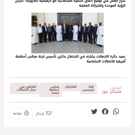
شيخ العقل في توقيع اتفاق التنمية الاقتصادية مع الرهبانية المارونية: تكرس
الرؤية الموحدة والشراكة الفعلية
عميد دائرة الاتصالات يشارك في الاحتفال بذكرى تأسيس لجنة مجالس أساقفة
أفريقيا للاتصالات الاجتماعية
البابا
الفاتيكان
مجلس
العاملين في
المصدر:
فرنسيس
أساقفة
مجال الاتصالات
فاتيكان نيوز
فرنسا
Twitter
Facebook
WhatsApp
إرسال
طباعة