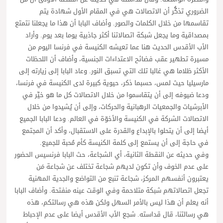
الضروري تذكُّر أن الاتصالات هي في المقام الأول شهادة يتم
تقاسمها من خلال الكلمات والصور. وأضاف البابا أن هذا ما يجعلنا نتمتع
بمصداقية وما يجعل شبكة اتصالاتنا أكثر جاذبية يوما بعد يوم. وأراد
الأب الأقدس الحديث هنا عما تعيشه الكنيسة في فرنسا اليوم من
مسيرة تطهير عقب فضائح الاعتداءات الجنسية، وأضاف أن اللحظات
الأكثر ظلاما هي غالبا تلك التي تسبق النور. وعاد البابا إلى زيارته إلى
مارسيليا حيث لمس، حسبما ذكر، حيوية كبيرة لدى الكنيسة في فرنسا،
ودعا ضيوفه إلى أن يتقاسموا من خلال الاتصالات كل ما هو خيِّر في
الأبرشيات والجمعيات الرهبانية والحركات، وإلى أن يُشيدوا من خلال
الاتصالات الشركة في الكنيسة والأخوّة في العالم. ودعا البابا الجميع
أيضا إلى أن يتحلوا بالإبداع والقدرة على الاستقبال، وأكد أن المجتمع
في حاجة إلى أن يستمع إلى كلمة الكنيسة كأم مُحبة للجميع.
وفي حديثه عن النقطة الثانية، أي الشجاعة، حث البابا فرنسيس الحضور
على عدم الخوف وأن تكون لديهم شجاعة تختلف عن شجاعة مَن
يعتبرون أنفسهم المركز، شجاعة تنبع من التواضع والجدية المهنية
تجعل اتصالاتهم شبكة متلاحمة وفي الوقت عينه منفتحة. وأضاف البابا
أنه يعلم أن هذا ليس بالأمر السهل ولكن هذه هي رسالتكم، هذه
هي رسالتنا، قال قداسته. شجع الأب الأقدس أيضا على عدم الإحباط