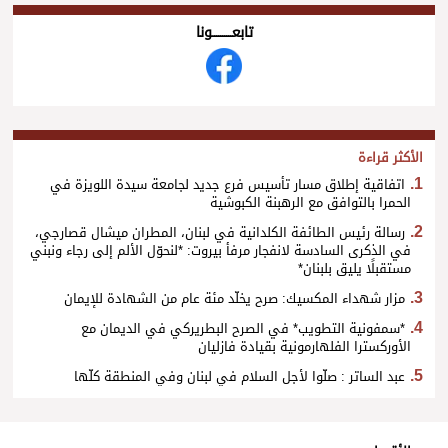
تابعــــــــــونا
الأكثر قراءة
اتفاقية إطلاق مسار تأسيس فرع جديد لجامعة سيدة اللويزة في
الحمرا بالتوافق مع الرهبنة الكبوشية
رسالة رئيس الطائفة الكلدانية في لبنان، المطران ميشال قصارجي،
في الذكرى السادسة لانفجار مرفأ بيروت: *لنحوّل الألم إلى رجاء ونبني
مستقبلًا يليق بلبنان*
مزار شهداء المكسيك: صرح يخلّد مئة عام من الشهادة للإيمان
*سمفونية التطويب* في الصرح البطريركي في الديمان مع
الأوركسترا الفلهارمونية بقيادة فازليان
عبد الساتر : صلّوا لأجل السلام في لبنان وفي المنطقة كلّها