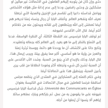
حتى وإن كان مَن يتوجه إليهم العاملون في الاتصالات غير مبالين أو
مشككين بل وحتى رافضين، ودعا إلى عدم إدانة مثل هؤلاء الأشخاص.
وواصل قداسته داعيا إلى تقاسم فرح الإنجيل والمحبة التي تجعلنا
نعرف الله ونفهم العالم. وأضاف البابا أن رجال ونساء زمننا لديهم هم
أيضا تعطش إلى الله ويتطلعون إلى لقائه ويبحثون عنه من خلالكم
أنتم أيضا، قال الأب الأقدس لضيوفه.
ثم توقف البابا فرنسيس عند النقطة الثالثة، أي النظرة الواسعة، فدعا
إلى التمتع بالنظر إلى ما هو بعيد، إلى العالم كله بجماله وتعقيده.
وتابع حاثا على اكتشاف أن ما يوحدنا هو دائما، ووسط ثرثرة زمننا
والعجز عن رؤية ما هو أساسي، أكبر مما يفرق بيننا، ويجب إيصال هذا،
قال البابا، وذلك بالإبداع الذي ينبع من المحبة. وشدد الأب الأقدس على
أن المحبة تشرح كل شيء وتجعله أكثر وضوحا انطلاقا من قلب يرى
بأعين المحبة، وينطبق هذا على اتصالاتنا أيضا.
وفي ختام كلمته إلى المشاركين في المنتدى الذي ينظمه مجلس
أساقفة فرنسا للعاملين في مجال الاتصالات في الكنيسة بعنوان
Université des Communicants en Église، شكر قداسة البابا فرنسيس
ضيوفه على ما يقومون به من عمل، ثم باركهم وبارك عملهم سائلا
إياهم ألا ينسوا أن يُصلوا من أجله.