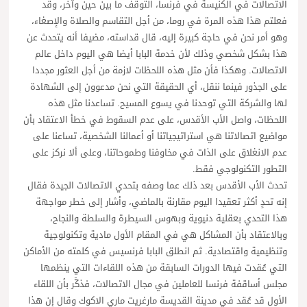
الاتصالات في الكنيسة في فرنسا، التوقف ما بين حين وآخر، وقد
فعلتم هذا هذه المرة في روما، من أجل التقاسم والصلاة والإصغاء،
وهو أمر نحن في حاجة كبيرة إليه، قال قداسته، مضيفا أنه يتحدث عن
هذا بشكل شخصي وذلك لأن خدمة البابا أيضا هي اليوم داخل عالم
الاتصالات. وهكذا فأن مثل هذه اللحظات لازمة من أجل العثور مجددا
على الجذور فينما ننقل، أي الحقيقة التي نحن مدعوون إلى الشهادة
لها والشركة التي توحدنا في يسوع المسيح. تساعدنا مثل هذه
اللحظات، واصل الأب الأقدس، على عدم السقوط في خطأ الاعتقاد بأن
مواضيع اتصالاتنا هي استراتيجياتنا أو أعمالنا الشخصية، تساعنا على
عدم الانغلاق على الذات في مخاوفنا وطموحاتنا، وعلى ألا نركز على
التطور التكنولوجي فقط.
تحدث الأب الأقدس بعد ذلك عما وصفه بتحدي الاتصالات الجيدة فقال
إنه تحدٍ أكثر تعقيدا اليوم مقارنة بالماضي، وأشار إلى خطر مواجهة
هذا التحدي بعقلية دنيوية وبهوس السيطرة والسلطة والنجاح،
وبالاعتقاد بأن المشاكل هي في المقام الأول مادية وتكنولوجية
وتنظيمية واقتصادية. ثم انطلق البابا فرنسيس في كلمته من الأماكن
التي عُقدت فيها الدورات السابقة من هذه اللقاءات التي ينظمها
مجلس أساقفة فرنسا للعاملين في مجال الاتصالات، فذكَّر بأن اللقاء
الأول قد عُقد في مدينة القديسة مارغريت ماري الاكوك وقال إن هذا