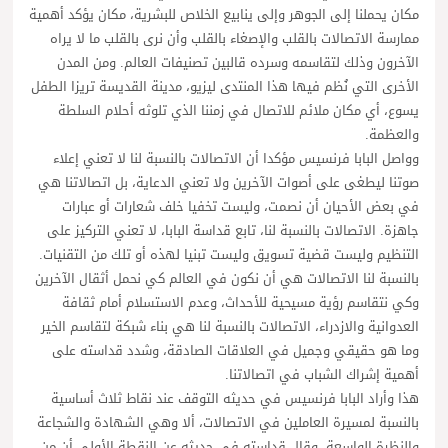
مكان يحملنا إلى الجوهر وإلى ينابيع الخلاص للبشرية، مكان يؤكد أهمية
ممارسة الاتصالات بالقلب والإصغاء بالقلب وأن نرى بالقلب ما لا يراه
الآخرون وذلك لتقاسمه وسرده قالبين تصنيفات العالم. ومن المدن
الأخرى التي نُظم فيها هذا المنتدى ليزيو، مدينة القديسة تريزا الطفل
يسوع، أي مكان ملائم للاتصال في زمننا الذي تلوثه أحلام السلطة
والعظمة.
وواصل البابا فرنسيس مؤكدا أن الاتصالات بالنسبة لنا لا تعني إعلاء
صوتنا ليطغى على أصوات الآخرين ولا تعني الدعاية، بل اتصالاتنا هي
في بعض الأحيان أن نصمت، وليست تخفيا خلف شعارات أو عبارات
جاهزة. الاتصالات بالنسبة لنا، تابع قداسة البابا، لا تعني التركيز على
التنظيم وليست قضية تسويق وليست تبنيا لهذه أو تلك من التقنيات.
بالنسبة لنا الاتصالات هي أن نكون في العالم كي نحمل أثقال الآخرين
وكي نتقاسم رؤية مسيحية للأحداث، وعدم الاستسلام أمام ثقافة
العدوانية والازدراء، الاتصالات بالنسبة لنا هي بناء شبكة لتقاسم الخير
وما هو حقيقي وجميل في العلاقات الصادقة، وشدد قداسته على
أهمية إشراك الشباب في اتصالاتنا.
هذا وأراد البابا فرنسيس في حديثه التوقف عند نقاط ثلاث أساسية
بالنسبة لمسيرة العاملين في الاتصالات، ألا وهي الشهادة والشجاعة
والنظرة الواسعة. وقال قداسته في حديثه عن النقطة الأولى أن من