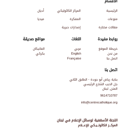
الأقسام
الرئيسية
المركز الكاثوليكي
أديان
منوعات
المفكرة
ميديا
مقالات مختارة
إصدارات حبرية
روابط مفيدة
اللغات
مواقع صديقة
خريطة الموقع
عربي
الفاتيكان
من نحن
English
بكركي
اتصل بنا
Française
اتصل بنا
بناية رياض أبو جودة - الطابق الثاني
جل الديب الشارع الرئيسي
المتن, لبنان
9614710787
info@centrecatholique.org
اللجنة الأسقفية لوسائل الإعلام في لبنان
المركـــز الكاثولـــيـكي للإعـــلام