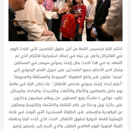
اختتم البابا فرنسيس القمة من أجل حقوق القاصرين التي عُقدت اليوم
في الفاتيكان وأعلن عن نيته في إعطاء استمرارية للالتزام الذي تم
التعهد به في هذا الحدث بنصّ إرشاد رسولي سيصدر في المستقبل.
وشكر الحبر الأعظم جميع المتحدثين على تحويل القصر الرسولي إلى
“مرصد” مفتوح على واقع الطفولة “المجروحة والمستغلة والمحرومة”.
“أعتزم إعداد إرشاد رسولي مخصص للأطفال”: جاء إعلان البابا في نهاية
يوم حافل بالمضامين والأفكار والتأملات والتنديدات والنداءات والرسائل.
تناوب حوالي ٤٠ متحدثًا رفيع المستوى، من بينهم سياسيون وحائزون
على جائزة نوبل ودعاة من عالم الثقافة والاقتصاد والكنيسة وممثلون
عن اليهودية والإسلام، على الطاولة المستديرة التي أقيمت في قاعة
كليمنتينا للقمة الدولية لحقوق الأطفال. الحدث الذي أراده البابا ونظمته
اللجنة البابوية لليوم العالمي للطفل، والذي قُسم إلى جلستين وتميز