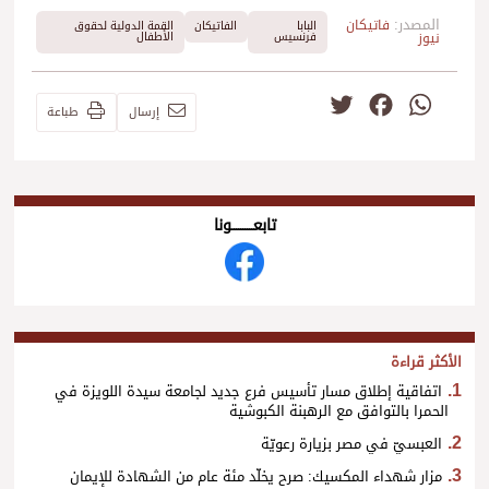
المصدر:
فاتيكان
البابا
الفاتيكان
القمة الدولية لحقوق
نيوز
فرنسيس
الأطفال
Twitter
Facebook
WhatsApp
إرسال
طباعة
تابعــــــــــونا
الأكثر قراءة
اتفاقية إطلاق مسار تأسيس فرع جديد لجامعة سيدة اللويزة في
الحمرا بالتوافق مع الرهبنة الكبوشية
العبسيّ في مصر بزيارة رعويّة
مزار شهداء المكسيك: صرح يخلّد مئة عام من الشهادة للإيمان