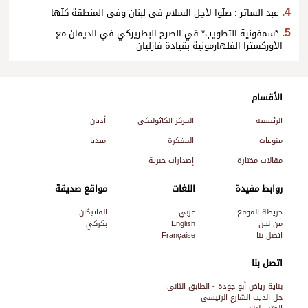
عبد الساتر : صلّوا لأجل السلام في لبنان وفي المنطقة كلّها
*سمفونية التطويب* في الصرح البطريركي في الديمان مع
الأوركسترا الفلهارمونية بقيادة فازليان
الأقسام
الرئيسية
المركز الكاثوليكي
أديان
منوعات
المفكرة
ميديا
مقالات مختارة
إصدارات حبرية
روابط مفيدة
اللغات
مواقع صديقة
خريطة الموقع
عربي
الفاتيكان
من نحن
English
بكركي
اتصل بنا
Française
اتصل بنا
بناية رياض أبو جودة - الطابق الثاني
جل الديب الشارع الرئيسي