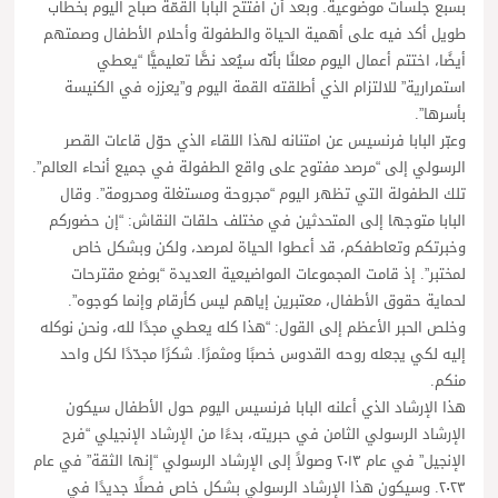
بسبع جلسات موضوعية. وبعد أن افتتح البابا القمّة صباح اليوم بخطاب
طويل أكد فيه على أهمية الحياة والطفولة وأحلام الأطفال وصمتهم
أيضًا، اختتم أعمال اليوم معلنًا بأنّه سيُعد نصًّا تعليميًّا “يعطي
استمرارية” للالتزام الذي أطلقته القمة اليوم و”يعززه في الكنيسة
بأسرها”.
وعبّر البابا فرنسيس عن امتنانه لهذا اللقاء الذي حوّل قاعات القصر
الرسولي إلى “مرصد مفتوح على واقع الطفولة في جميع أنحاء العالم”.
تلك الطفولة التي تظهر اليوم “مجروحة ومستغلة ومحرومة”. وقال
البابا متوجها إلى المتحدثين في مختلف حلقات النقاش: “إن حضوركم
وخبرتكم وتعاطفكم، قد أعطوا الحياة لمرصد، ولكن وبشكل خاص
لمختبر”. إذ قامت المجموعات المواضيعية العديدة “بوضع مقترحات
لحماية حقوق الأطفال، معتبرين إياهم ليس كأرقام وإنما كوجوه”.
وخلص الحبر الأعظم إلى القول: “هذا كله يعطي مجدًا لله، ونحن نوكله
إليه لكي يجعله روحه القدوس خصبًا ومثمرًا. شكرًا مجدّدًا لكل واحد
منكم.
هذا الإرشاد الذي أعلنه البابا فرنسيس اليوم حول الأطفال سيكون
الإرشاد الرسولي الثامن في حبريته، بدءًا من الإرشاد الإنجيلي “فرح
الإنجيل” في عام ٢٠١٣ وصولاً إلى الإرشاد الرسولي “إنها الثقة” في عام
٢٠٢٣. وسيكون هذا الإرشاد الرسولي بشكل خاص فصلًا جديدًا في