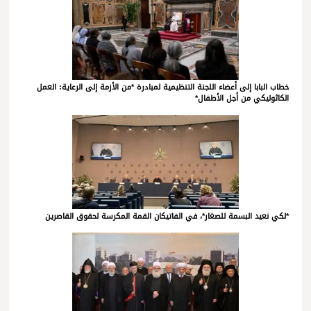
خطاب البابا إلى أعضاء اللجنة التنظيمية لمبادرة *من الأزمة إلى الرعاية: العمل
الكاثوليكي من أجل الأطفال*
*لكي نعيد البسمة للصغار*، في الفاتيكان القمة المكرسة لحقوق القاصرين