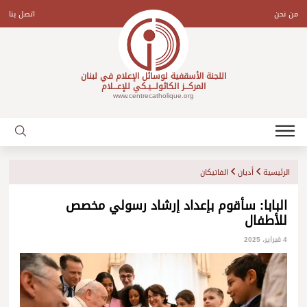
Ski
t
من نحن
اتصل بنا
conten
اللجنة الأسقفية لوسائل الإعلام في لبنان
المركـــز الكاثولـــيـكي للإعـــلام
www.centrecatholique.org
الرئيسية
أديان
الفاتيكان
البابا: سأقوم بإعداد إرشاد رسولي مخصص
للأطفال
4 فبراير، 2025