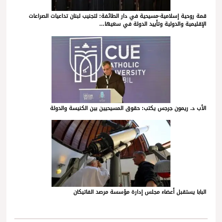
قمة روحية إسلامية-مسيحية في دار الطائفة: لتجنيب لبنان تداعيات الصراعات
الإقليمية والدولية وتأييد الدولة في سعيها…
الأب د. ريمون جرجس يكتب: حقوق المسيحيين بين الكنيسة والدولة
البابا يستقبل أعضاء مجلس إدارة مؤسسة مرصد الفاتيكان