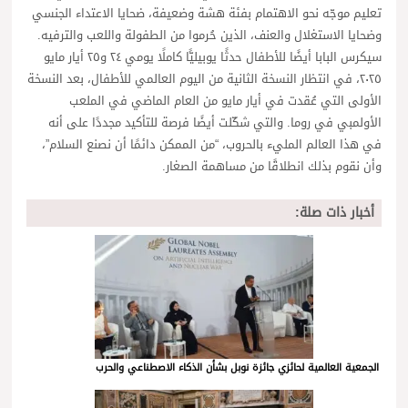
تعليم موجّه نحو الاهتمام بفئة هشة وضعيفة، ضحايا الاعتداء الجنسي
وضحايا الاستغلال والعنف، الذين حُرموا من الطفولة واللعب والترفيه.
سيكرس البابا أيضًا للأطفال حدثًا يوبيليًّا كاملًا يومي ٢٤ و٢٥ أيار مايو
٢٠٢٥، في انتظار النسخة الثانية من اليوم العالمي للأطفال، بعد النسخة
الأولى التي عُقدت في أيار مايو من العام الماضي في الملعب
الأولمبي في روما. والتي شكّلت أيضًا فرصة للتأكيد مجددًا على أنه
في هذا العالم المليء بالحروب، “من الممكن دائمًا أن نصنع السلام”،
وأن نقوم بذلك انطلاقًا من مساهمة الصغار.
أخبار ذات صلة:
الجمعية العالمية لحائزي جائزة نوبل بشأن الذكاء الاصطناعي والحرب