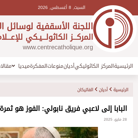
Ski
t
السبت, 8 أغسطس, 2026
conten
اللجنة الأسقفية لوسائل ال
المركـــز الكاثولـــيـكي للإعـــلا
www.centrecatholique.org
الرئيسية
المركز الكاثوليكي
أديان
منوعات
المفكرة
مقالا
ميديا
الرئيسية
أديان
الفاتيكان
البابا إلى لاعبي فريق نابولي: الفوز هو ثمر
28 مايو، 2025