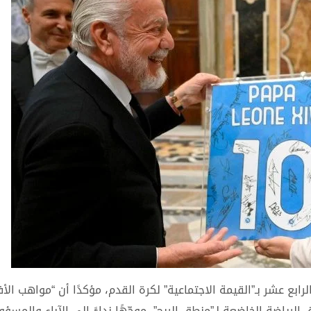
 الرابع عشر بـ”القيمة الاجتماعية” لكرة القدم، مؤكدًا أن “مواهب الأ
رياضة الخاضعة لـ”منطق الربح”، موجّهًا نداءً إلى الآباء والمسؤول