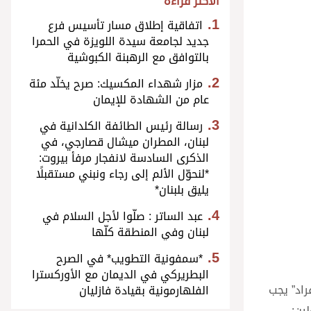
الأكثر قراءة
اتفاقية إطلاق مسار تأسيس فرع
جديد لجامعة سيدة اللويزة في الحمرا
بالتوافق مع الرهبنة الكبوشية
مزار شهداء المكسيك: صرح يخلّد مئة
عام من الشهادة للإيمان
رسالة رئيس الطائفة الكلدانية في
لبنان، المطران ميشال قصارجي، في
الذكرى السادسة لانفجار مرفأ بيروت:
*لنحوّل الألم إلى رجاء ونبني مستقبلًا
يليق بلبنان*
عبد الساتر : صلّوا لأجل السلام في
لبنان وفي المنطقة كلّها
*سمفونية التطويب* في الصرح
البطريركي في الديمان مع الأوركسترا
فراد” يجب
الفلهارمونية بقيادة فازليان
ين: