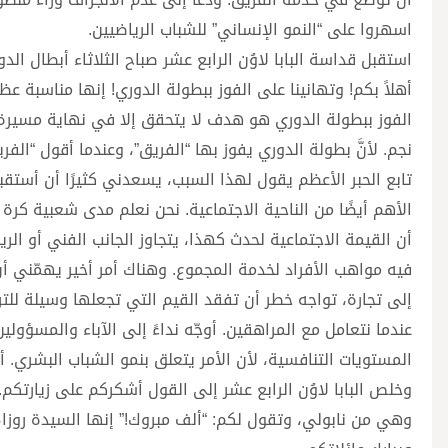
اسهروا على “النمو الإنساني” للشباب الرياضيين.
استقبل قداسة البابا لاوُن الرابع عشر صباح الثلاثاء أبطال ا
أهلاً بكم! وتهانينا على الفوز ببطولة الدوري! إنها مناسبة عظي
الفوز ببطولة الدوري هو هدف لا يتحقق إلا في نهاية مسيرة ط
نجم. لأنَّ بطولة الدوري يفوز بها “الفريق”، وعندما أقول “الف
تابع الحبر الأعظم يقول لهذا السبب، يسعدني كثيرًا أن أستقبلك
الأهم أيضًا من الناحية الاجتماعية. نحن نعلم مدى شعبية كرة 
أن القيمة الاجتماعية لحدث كهذا، يتجاوز الجانب الفني أو الريا
فيه مواهب الأفراد لخدمة المجموع. وهناك أمر أخير يهمّني أ
إلى تجارة، تواجه خطر أن تفقد القيم التي تجعلها وسيلة للتربي
عندما نتعامل مع المراهقين. أوجّه نداءً إلى الآباء والمسؤولين ا
المستويات التنافسية، لأن الأمر يتعلق بنمو الشباب البشري. أ
وخلص البابا لاوُن الرابع عشر إلى القول أشكركم على زيارتكم
وهي من نابولي، وتقول لكم: “ألف مبروك!” إنها السيدة روزا، 