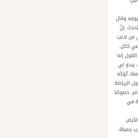
ضيوفه وقال
دث. إنَّ
ي من لاعب
اضي ككل.
القول إنه
 يبدو لي
 تُوَجَّه
ول الرياضة
مر، خصوصًا
ية في
أيام،
 جميعًا،