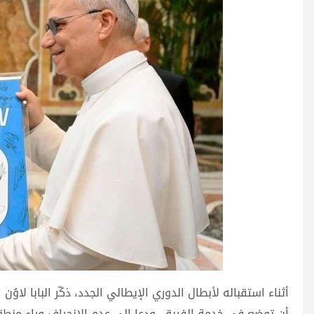
أثناء استقباله لأبطال الدوري الإيطالي الجدد، ذكّر البابا لاوُن
أن توضع في خدمة الفريق. ودعا إلى عدم الانجراف وراء منطق ال