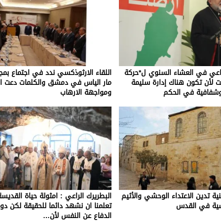
اعي في العشاء السنوي ل*حركة
اللقاء الارثوذكسي ندد في اجتماع بمج
ت لأن تكون هناك إدارة سليمة
مار الياس في دمشق والكلمات دعت ال
وشفافية في الحكم
ومواجهة الارهاب
ينية تدين الاعتداء الوحشي والأثيم
البطريرك الراعي : امثولة حياة القديسة 
سية في القدس
تعلمنا ان نشهد دائما للحقيقة لكن د
الدفاع عن النفس لأن…