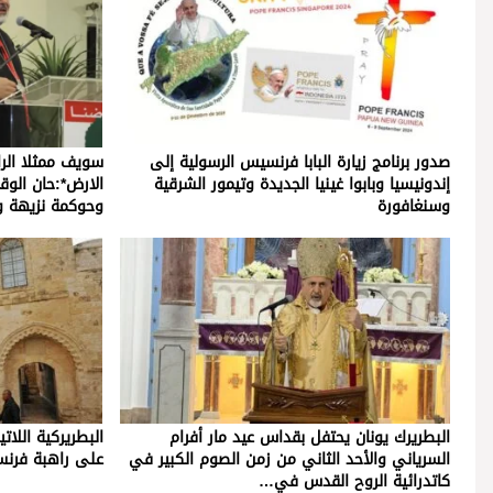
صدور برنامج زيارة البابا فرنسيس الرسولية إلى
سويف ممثلا الر
إندونيسيا وبابوا غينيا الجديدة وتيمور الشرقية
الارض*:حان الوق
وسنغافورة
وحوكمة نزيهة 
البطريرك يونان يحتفل بقداس عيد مار أفرام
البطريركية اللات
السرياني والأحد الثاني من زمن الصوم الكبير في
على راهبة فرن
كاتدرائية الروح القدس في…