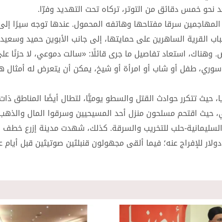
 نحو خمس دقائق من التوتر، تركاه تحت التهديد وفرّا.
ّ المهاجمين سرقا مفتاحها وهاتفه المحمول. عندها توجه سيرًا إلى 
باب القرية الساهرين على حمايتها، إلى جانب الأبوين حميد وسعيد
وهناك، استعاد تفاصيل ما جرى قائلًا: «سالت دموعي، لا حزنًا ع
ّ سوري، طفل أو شاب أو امرأة أو شيخ، يمكن أن يتعرض له أمثال ه
حيث تتكرر حوادث القتل والسطو يوميًّا، لتطال أيضًا المناطق ذات
ي، حيث اقتحم مسلحون منزل أحد المسيحيين وسرقوا المال والذهب
لسليمانية-حلب للتخريب والسرقة. كذلك، شهدت مدينة إزرع خطف 
ماد ريشان ومطالبة عائلته بفدية قدرها 100 ألف دولار للإفراج عنه؛ فيما ألقى مجهولون قنبلتَين صوتيتَين قب