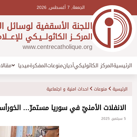
Ski
t
الجمعة, 7 أغسطس, 2026
conten
اللجنة الأسقفية لوسائل ال
المركـــز الكاثولـــيـكي للإعـــلا
www.centrecatholique.org
الرئيسية
المركز الكاثوليكي
أديان
منوعات
المفكرة
مقالا
ميديا
الرئيسية
منوعات
احداث امنية و اجتماعية
الانفلات الأمنيّ في سوريا مستمرّ… الخورأس
5 سبتمبر، 2025