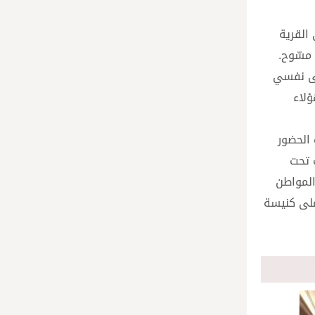
القرية
 مسّوح.
لى نفسي
ؤلاء
 الحضور
 تحت
المواطن
ل أيام على كنيسة