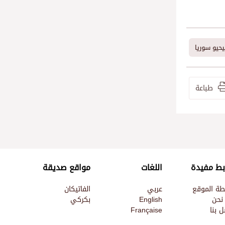
حيو سوريا
طباعة
بط مفيدة
اللغات
مواقع صديقة
طة الموقع
عربي
الفاتيكان
نحن
English
بكركي
 بنا
Française