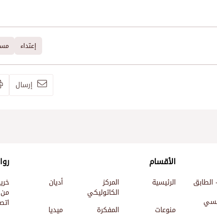
إعتداء
مسي
إرسال
الأقسام
روا
 الطابق
الرئيسية
المركز
أديان
خري
الكاثوليكي
من 
ئيسي
اتصل
منوعات
المفكرة
ميديا