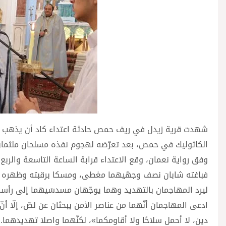
شهدت قرية زيدل في ريف حمص حادثة اعتداء كاد أن يذهب ض
الكاثوليك في حمص، بعد تعرّضه لهجوم نفذه مسلحان ملثمان 
وفق رواية نعمان، وقع الاعتداء قرابة الساعة التاسعة والربع
فباغته شابان نصف وجهَيهما مغطى، ومسكا برقبته وظهره 
ليرد المهاجمان بالتهديد وهما يوجّهان مسدسَيهما إلى رأسه
ادعى المهاجمان أنّهما من عناصر الأمن يبحثان عن لصّ، إلّا أن
دين، لا أحمل سلاحًا ولا أقاومكما»، لكنّهما واصلا تهديدهما. 