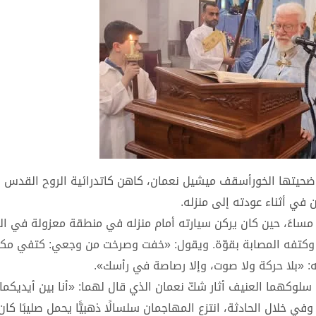
حيتها الخورأسقف ميشيل نعمان، كاهن كاتدرائية الروح القدس ل
في أثناء عودته إلى منزله.
 مساءً، حين كان يركن سيارته أمام منزله في منطقة معزولة في الق
وكتفه المصابة بقوّة. ويقول: «خفت وصرخت من وجعي: كتفي مك
: «بلا حركة ولا صوت، وإلا رصاصة في رأسك».
ّ سلوكهما العنيف أثار شكّ نعمان الذي قال لهما: «أنا بين أيديكما،
وفي خلال الحادثة، انتزع المهاجمان سلسالًا ذهبيًّا يحمل صليبًا كا