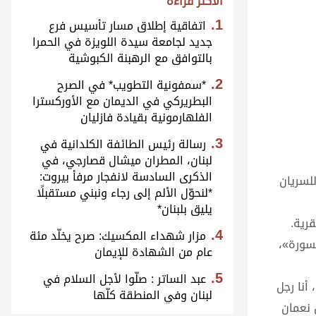
الأكثر قراءة
اتفاقية إطلاق مسار تأسيس فرع
جديد لجامعة سيدة اللويزة في الحمرا
بالتوافق مع الرهبنة الكبوشية
*سمفونية التطويب* في الصرح
البطريركي في الديمان مع الأوركسترا
الفلهارمونية بقيادة فازليان
رسالة رئيس الطائفة الكلدانية في
لبنان، المطران ميشال قصارجي، في
الذكرى السادسة لانفجار مرفأ بيروت:
لسريان
*لنحوّل الألم إلى رجاء ونبني مستقبلًا
يليق بلبنان*
رية.
مزار شهداء المكسيك: صرح يخلّد مئة
سورة»،
عام من الشهادة للإيمان
عبد الساتر : صلّوا لأجل السلام في
 أنا رجل
لبنان وفي المنطقة كلّها
ن نعمان