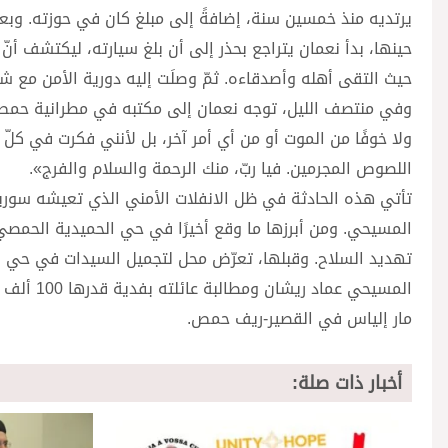
يرتديه منذ خمسين سنة، إضافةً إلى مبلغ كان في حوزته. وبعد
حينها، بدأ نعمان يتراجع بحذر إلى أن بلغ سيارته، ليكتشف أن
حيث التقى أهله وأصدقاءه. ثمّ وصلَت إليه دورية الأمن مع ش
وفي منتصف الليل، توجه نعمان إلى مكتبه في مطرانية حمص. 
ولا خوفًا من الموت أو من أي أمر آخر، بل لأنني فكرت في كل
اللصوص المجرمين. فيا ربّ، منك الرحمة والسلام والفرج».
تأتي هذه الحادثة في ظل الانفلات الأمني الذي تعيشه سوريا، 
المسيحي. ومن أبرزها ما وقع أخيرًا في حي الحميدية الحمص
تهديد السلاح. وقبلها، تعرّض محل لتجميل السيدات في حي ا
المسيحي ع
مار إلياس في القصير-ريف حمص.
أخبار ذات صلة: