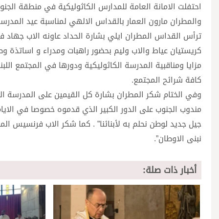
احتفلت الامانة العامة للمدارس الكاثوليكية في منطقة الجنوب 
والمطران مارون العمار بالقداس الالهي لمناسبة عيد المدرس
ترأس القداس المطران ايلي بشارة الحداد عاونه الاب جهاد فر
كريستيان عياط والاب وليم بحضور راهبات ومدراء و اساتذة 
مزايا ومناقبية المدرسة الكاثوليكية ودورها في المجتمع الل
كافة شرائح المجتمع.
وفي الختام شكر المطران بشارة كل القيمين على المدرسة ال
مندوب الجنوب على الدور الكبير الذي قدموه خصوصا في الايام
جيل جديد لوطن نحلم به لأبنائنا” . كما شكر الاب فرنسيس ال
نبنى الاوطان”.
أخبار ذات صلة: