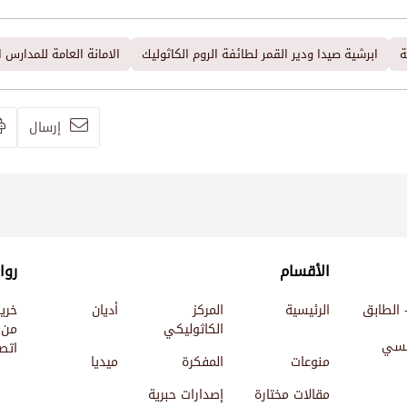
ة
ابرشية صيدا ودير القمر لطائفة الروم الكاثوليك
الامانة العامة للمدارس ا
إرسال
الأقسام
روا
 الطابق
الرئيسية
المركز
أديان
خري
الكاثوليكي
من 
ئيسي
اتصل
منوعات
المفكرة
ميديا
مقالات مختارة
إصدارات حبرية