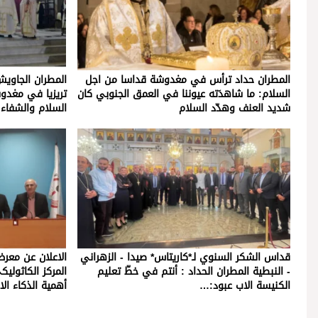
المطران حداد ترأس في مغدوشة قداسا من اجل
المطران الجاويش
السلام: ما شاهدَته عيوننا في العمق الجنوبي كان
تريزيا في مغدوش
شديد العنف وهدّد السلام
السلام والشفاء 
قداس الشكر السنوي لـ*كاريتاس* صيدا - الزهراني
- النبطية المطران الحداد : أنتم في خطّ تعليم
المركز الكاثولي
الكنيسة الاب عبود:…
أهمية الذكاء 