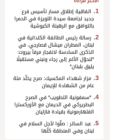
الأكثر قراءة
اتفاقية إطلاق مسار تأسيس فرع
جديد لجامعة سيدة اللويزة في الحمرا
بالتوافق مع الرهبنة الكبوشية
رسالة رئيس الطائفة الكلدانية في
لبنان، المطران ميشال قصارجي، في
الذكرى السادسة لانفجار مرفأ بيروت:
*لنحوّل الألم إلى رجاء ونبني مستقبلًا
يليق بلبنان*
مزار شهداء المكسيك: صرح يخلّد مئة
عام من الشهادة للإيمان
*سمفونية التطويب* في الصرح
البطريركي في الديمان مع الأوركسترا
الفلهارمونية بقيادة فازليان
عبد الساتر : صلّوا لأجل السلام في
لبنان وفي المنطقة كلّها