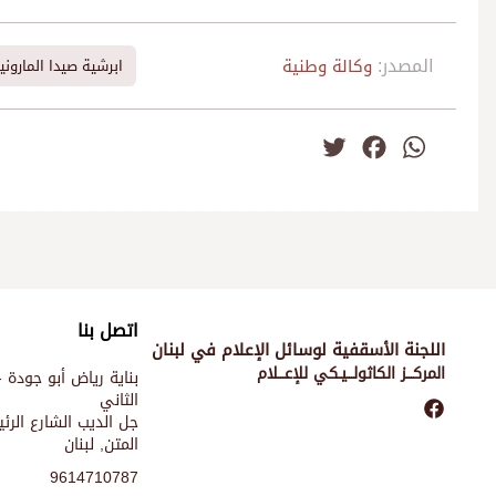
المصدر:
وكالة وطنية
ابرشية صيدا الماروني
Twitter
Facebook
WhatsApp
اتصل بنا
اللجنة الأسقفية لوسائل الإعلام في لبنان
المركـــز الكاثولـــيـكي للإعـــلام
بناية رياض أبو جودة -
الثاني
جل الديب الشارع الر
المتن, لبنان
9614710787