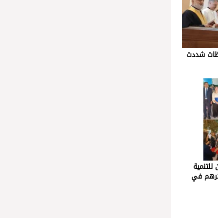
عظات شددت
 للتنمية
أثرهم في