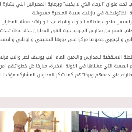
تحت عنوان “الرجاء الذي لا يخيب” وبرعاية المطرانين ايلي بشارة ا
ة الكاثوليكية في بازيليك سيدة المنطرة مغدوشة .
نسيس مندوب منطقة الجنوب والاباء عيد ابو راشد ممثلا المطران ع
وطلاب قسم من مدارس الجنوب، حيث القى المطران حداد عظة تحدث
بناني والجنوبي خصوصا مركزا على دورها التعليمي والوطني والانفت
لجنة الاسقفية للمدارس والامين العام الاب يوسف نصر والاب فر
 الصعبة التي عشناها في الاونة الاخيرة، مباركا كل خطواتهم “من
مطارنة على دعمهم وبركاتهم كما شكر المدارس المشاركة مؤكدا ان