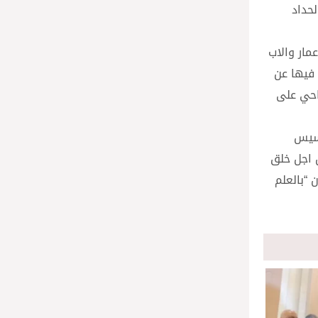
لحداد
مار والاب
 فيها عن
احي على
نسيس
 اجل خلق
 “بالعلم