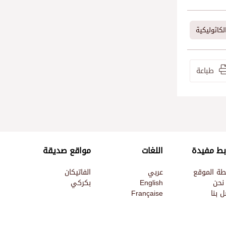
لكاثوليكية
طباعة
بط مفيدة
اللغات
مواقع صديقة
طة الموقع
عربي
الفاتيكان
نحن
English
بكركي
 بنا
Française