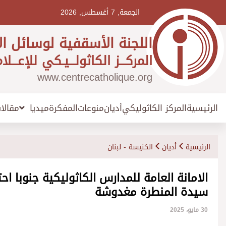
Ski
t
الجمعة, 7 أغسطس, 2026
conten
اللجنة الأسقفية لوسائل ال
المركـــز الكاثولـــيـكي للإعـــلا
www.centrecatholique.org
الرئيسية
المركز الكاثوليكي
أديان
منوعات
المفكرة
مقالا
ميديا
الرئيسية
أديان
الكنيسة - لبنان
الامانة العامة للمدارس الكاثوليكية جنوبا 
سيدة المنطرة مغدوشة
30 مايو، 2025