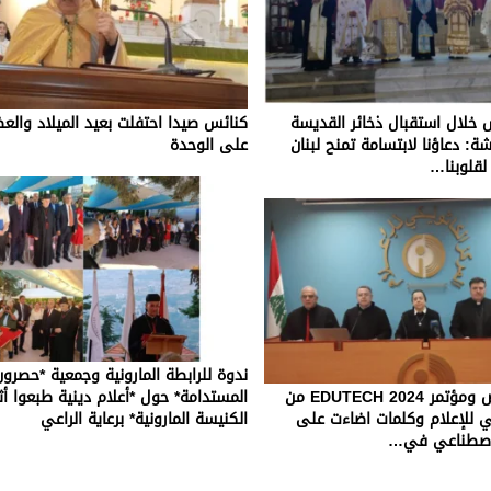
 خلال استقبال ذخائر القديسة
كنائس صيدا احتفلت بعيد الميلاد وال
ة: دعاؤنا لابتسامة تمنح لبنان
على الوحدة
لقلوبنا…
ندوة للرابطة المارونية وجمعية *حصرون
الاعلان عن معرض ومؤتمر EDUTECH 2024 من
المستدامة* حول *أعلام دينية طبعوا 
كي للإعلام وكلمات اضاءت على
الكنيسة المارونية* برعاية الراعي
الاصطناعي في…