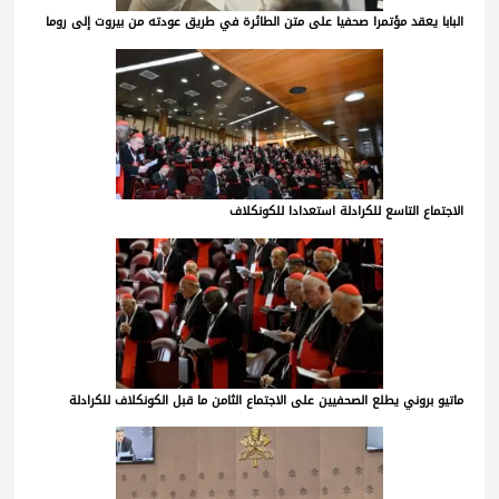
البابا يعقد مؤتمرا صحفيا على متن الطائرة في طريق عودته من بيروت إلى روما
الاجتماع التاسع للكرادلة استعدادا للكونكلاف
ماتيو بروني يطلع الصحفيين على الاجتماع الثامن ما قبل الكونكلاف للكرادلة