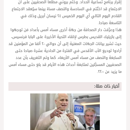
إقرار برنامج تساعية الحداد. وختم بروني مطلعا الصحفيين على أن
الاجتماع قد اختُتم في السادسة والنصف مساءً بينما سيُعقد الاجتماع
القادم اليوم التالي أي اليوم الخميس ٢٤ نيسان أبريل وذلك في
التاسعة صباحا.
هذا وعرَّفت دار الصحافة من جهة أخرى مساء أمس بأعداد مَن توجهوا
إلى بازيليك القديس بطرس لإلقاء التحية الأخيرة على البابا فرنسيس،
حيث تشير بيانات الجهات المعنية إلى أن حوالي ٢٠ ألفا من المؤمنين قد
أرادوا توديع الأب الأقدس في الفترة من الحادية عشرة صباحا حتى
السابعة والنصف من مساء أمس الأربعاء. كما وتم التعريف بأن عدد
الصحفيين المسجَّلين لمتابعة أحداث هذه الأيام قد بلع حتى مساء أمس
ما يزيد عن ٢٢٠٠.
أخبار ذات صلة: