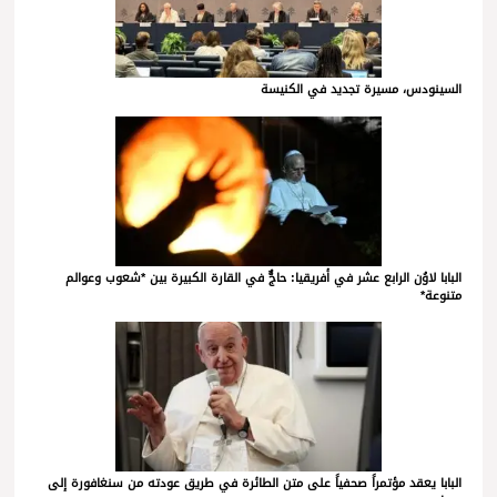
السينودس، مسيرة تجديد في الكنيسة
البابا لاوُن الرابع عشر في أفريقيا: حاجٌّ في القارة الكبيرة بين *شعوب وعوالم
متنوعة*
البابا يعقد مؤتمراً صحفياً على متن الطائرة في طريق عودته من سنغافورة إلى