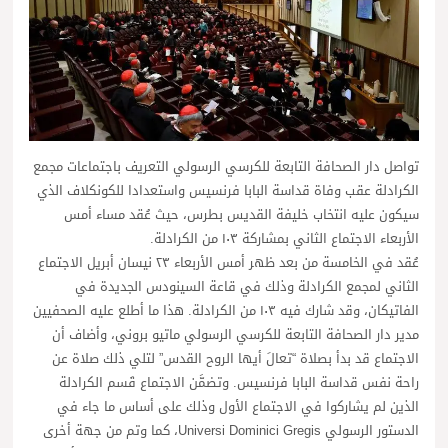
تواصل دار الصحافة التابعة للكرسي الرسولي التعريف باجتماعات مجمع
الكرادلة عقب وفاة قداسة البابا فرنسيس واستعدادا للكونكلاف الذي
سيكون عليه انتخاب خليفة القديس بطرس، حيث عُقد مساء أمس
الأربعاء الاجتماع الثاني بمشاركة ١٠٣ من الكرادلة.
عُقد في الخامسة من بعد ظهر أمس الأربعاء ٢٣ نيسان أبريل الاجتماع
الثاني لمجمع الكرادلة وذلك في قاعة السينودس الجديدة في
الفاتيكان، وقد شارك فيه ١٠٣ من الكرادلة. هذا ما أطلع عليه الصحفيين
مدير دار الصحافة التابعة للكرسي الرسولي ماتيو بروني، وأضاف أن
الاجتماع قد بدأ بصلاة “تعالَ أيها الروح القدس” لتلي ذلك صلاة عن
راحة نفس قداسة البابا فرنسيس. وتضمَّن الاجتماع قَسم الكرادلة
الذين لم يشاركوا في الاجتماع الأول وذلك على أساس ما جاء في
الدستور الرسولي Universi Dominici Gregis، كما وتم من جهة أخرى