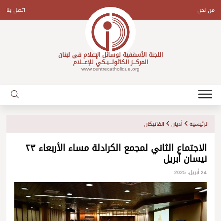
Ski
t
من نحن
اتصل بنا
conten
اللجنة الأسقفية لوسائل الإعلام في لبنان
المركـــز الكاثولـــيـكي للإعـــلام
www.centrecatholique.org
الرئيسية
أديان
الفاتيكان
الاجتماع الثاني لمجمع الكرادلة مساء الأربعاء ٢٣
نيسان أبريل
24 أبريل، 2025