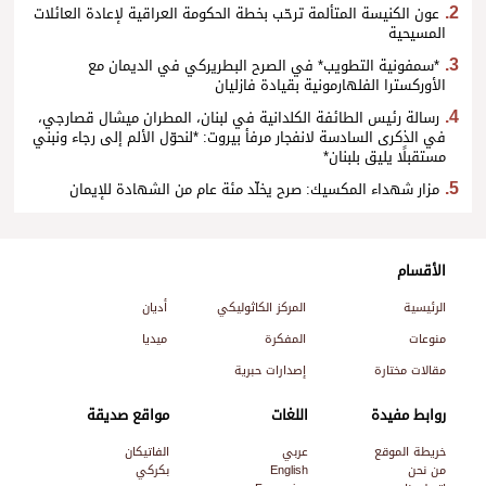
عون الكنيسة المتألمة ترحّب بخطة الحكومة العراقية لإعادة العائلات
المسيحية
*سمفونية التطويب* في الصرح البطريركي في الديمان مع
الأوركسترا الفلهارمونية بقيادة فازليان
رسالة رئيس الطائفة الكلدانية في لبنان، المطران ميشال قصارجي،
في الذكرى السادسة لانفجار مرفأ بيروت: *لنحوّل الألم إلى رجاء ونبني
مستقبلًا يليق بلبنان*
مزار شهداء المكسيك: صرح يخلّد مئة عام من الشهادة للإيمان
الأقسام
الرئيسية
المركز الكاثوليكي
أديان
منوعات
المفكرة
ميديا
مقالات مختارة
إصدارات حبرية
روابط مفيدة
اللغات
مواقع صديقة
خريطة الموقع
عربي
الفاتيكان
من نحن
English
بكركي