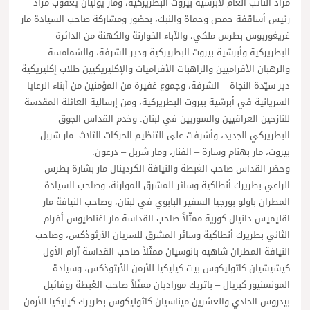
مراد النائب العام لأبرشية بيروت البطريركية، ومار يوليان يعقوب مراد
رئيس أساقفة حمص وحماة والنبك، بحضور ومشاركة صاحب السيادة مار
غريغوريوس بطرس ملكي، والآباء الخوارنة والكهنة من الدائرة
البطريركية وأبرشية بيروت البطريركية ودير الشرفة، والشمامسة
والرهبان الأفراميين والراهبات الأفراميات والإكليريكيين طلاب إكليريكية
دير سيّدة النجاة – الشرفة، وجموع غفيرة من المؤمنين من أبناء الرعايا
السريانية في أبرشية بيروت البطريركية، ومن إرسالية العائلة المقدسة
للنازحين العراقيين والسوريين في لبنان. وخدم القداس الجوق
البطريركي الجديد، وأشرفت على التنظيم الحركات الثلاث: مار شربل –
بيروت، مار بهنام وسارة – الفنار، ومار شربل – درعون.
وحضر القداس صاحب الغبطة والنيافة الكردينال مار بشارة بطرس
الراعي بطريرك أنطاكية وسائر المشرق للموارنة، وصاحب السيادة
المطران باولو بورجيا السفير البابوي في لبنان، وصاحب النيافة مار
اقليميس دانيال كورية ممثّلاً صاحب القداسة مار اغناطيوس أفرام
الثاني بطريرك أنطاكية وسائر المشرق للسريان الأرثوذكس، وصاحب
النيافة المطران شاهيه بانوسيان ممثّلاً صاحب القداسة آرام الأول
كيشيشيان كاثوليكوس بيت كيليكيا للأرمن الأرثوذكس، وسيادة
المونسنيور كبريال – باتريك موراديان ممثّلاً صاحب الغبطة روفائيل
بيدروس الحادي والعشرين ميناسيان كاثوليكوس بطريرك كيليكيا للأرمن