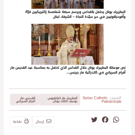
البطريرك يونان يحتفل بالقداس ويرسم سبعة شمامسة إكليريكيين قرّاءً
وأفودياقونيين في دير سيّدة النجاة – الشرفة، لبنان
نص موعظة البطريرك يونان خلال القداس الذي احتفل به بمناسبة عيد القديس مار
أفرام السرياني في كاتدرائية مار جرجس…
المصدر:
Syriac Catholic
البطريرك مار اغناطيوس
القديس مار
Patriarchate
يوسف الثالث يونان
أفرام السرياني
Twitter
Facebook
WhatsApp
إرسال
طباعة