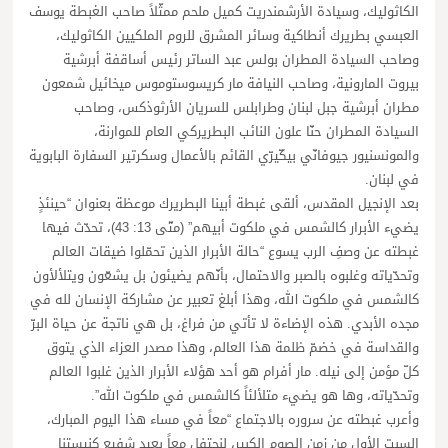
الكاثوليك، وسيادة الأرشمندريت كميل ملحم ممثّلاً صاحب الغبطة يوسف
العبسي بطريرك أنطاكية وسائر المشرق للروم الملكيين الكاثوليك،
وصاحب السيادة المطران بولس عبد الساتر رئيس أساقفة أبرشية
بيروت المارونية، وصاحب النيافة مار كريسوستوموس ميخائيل شمعون
مطران أبرشية جبل لبنان وطرابلس للسريان الأرثوذكس، وصاحب
السيادة المطران حنّا علون النائب البطريركي العام للموارنة،
والمونسنيور جيوفانّي بيكّيرّي القائم بالأعمال وسكرتير السفارة البابوية
في لبنان.
بعد الإنجيل المقدس، ألقى غبطة أبينا البطريرك موعظة بعنوان “حينئذٍ
يضيء الأبرار كالشمس في ملكوت أبيهم” (متّى 13: 43)، تحدّث فيها
غبطته عن وصفِ الرب يسوع “حالة الأبرار الذين تحمّلوا ضيقات العالم
وتحدّياته وغلبوه بالصبر والاحتمال، بأنّهم يضيئون بل يشعّون ويتلألأون
كالشمس في ملكوت الله، وهذا أبلغ تعبير عن مشاركة الإنسان لله في
مجده الأبدي. هذه الإضاءة لا تأتي من فراغ، بل هي ناتجة عن حياة البرّ
والقداسة في خضمّ ظلمة هذا العالم، وهذا مصدر العزاء الذي يتوق
كلّ مؤمن إلى نيله. مار أفرام هو أحد هؤلاء الأبرار الذين غلبوا العالم
وتحدّياته، وها هو يضيء متلألئاً كالشمس في ملكوت الله”.
وأعرب غبطته عن سروره بالاجتماع “معاً في مساء هذا اليوم المبارك،
السبت الأول من زمن الصوم الكبير، لنحتفل معاً بعيد شفيع كنيستنا