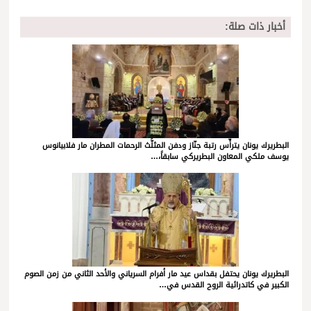
أخبار ذات صلة:
البطريرك يونان يترأّس رتبة جنّاز ودفن المثلَّث الرحمات المطران مار فلابيانوس
يوسف ملكي المعاون البطريركي سابقاً،…
البطريرك يونان يحتفل بقداس عيد مار أفرام السرياني والأحد الثاني من زمن الصوم
الكبير في كاتدرائية الروح القدس في…