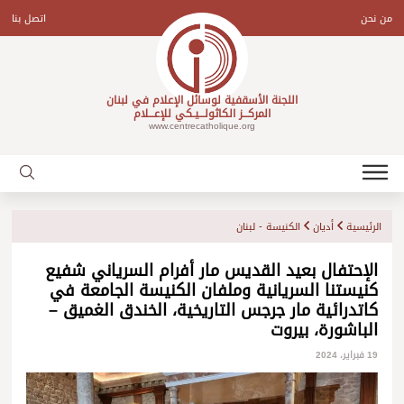
Ski
t
من نحن
اتصل بنا
conten
اللجنة الأسقفية لوسائل الإعلام في لبنان
المركـــز الكاثولـــيـكي للإعـــلام
www.centrecatholique.org
الرئيسية
أديان
الكنيسة - لبنان
الإحتفال بعيد القديس مار أفرام السرياني شفيع
كنيستنا السريانية وملفان الكنيسة الجامعة في
كاتدرائية مار جرجس التاريخية، الخندق الغميق –
الباشورة، بيروت
19 فبراير، 2024