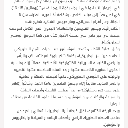
وختم غبطته موعظته سائلاً “الرب يسوع أن “يملأكم كلّ سرور وسلام
في الإيمان لتزدادوا في الرجاء بقوّة الروح القدس” (رومانيين 15: 13)،
كي نصل معاً إلى ميناء الخلاص، بشفاعة أمّنا مريم العذراء، سيّدة
النجاة، ومار أفرام السرياني، ومار جرجس الشهيد شفيع هذه
الكاتدرائية، وجميع القديسين والشهداء” (تجدون النص الكامل لموعظة
غبطته في خبر خاص على صفحة الأخبار هذه في هذا الموقع الرسمي
للبطريركية).
وقبل نهاية القداس، توجّه المونسنيور حبيب مراد، القيّم البطريركي
العام وأمين سرّ البطريركية، بكلمة شكر بنوية لغبطته، الأب والرأس
والراعي للكنيسة السريانية الكاثوليكية الأنطاكية، مهنّئاً إيّاه بمناسبة
الذكرى السنوية الخامسة عشرة وبدء السنة السادسة عشرة لتنصيبه
وتوليته على الكرسي البطريركي، داعياً لغبطته بالصحّة والعافية
والعمر المديد، معايداً إيّاه وجميع الحاضرين بهذا العيد، وشاكراً إيّاهم
على حضورهم ومشاركتهم، بدءاً بصاحب الغبطة وأصحاب النيافة
والسيادة والإكليروس والمؤمنين، ولا سيّما الوفود القادمة من مختلف
الرعايا.
وبعد البركة الختامية، تقبّل غبطة أبينا البطريرك التهاني بالعيد من
صاحب الغبطة البطريرك الراعي وأصحاب الينافة والسيادة والإكليروس
والمؤمنين.