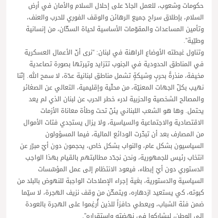
حكومات وشعوب، للعمل الجادّ على إحلال السلام والأمان في أرض
السلام، بإطلاق سراح جميع الرهائن والوقف الفوري للحرب والعنف،
وتأمين المساعدات والمقوّمات الأساسية لحياة السكّان، من إنسانية
وطبّية”.
وتناول غبطته الأوضاع الراهنة في لبنان: “نرى أنّ الأعمال العسكرية
في المناطق الحدودية في الجنوب تتزايد وتيرتها بصورة تصاعدية
مخيفة، منذرةً بحربٍ وشيكةٍ تشمل مناطق لبنانية عدّة، لا سمح الله. إنّنا
نهيب بكلّ الجهات المعنيّة، من محلّية وإقليمية، التعالي عن الصغائر
والمصالح الشخصية والحزبية لدرء خطر الحرب عن لبنان الذي لم يعد
يحتمل. وها هو الشعب اللبناني يئنّ تحت وطأة معاناة الأزمات
الاقتصادية والاجتماعية والسياسية، ولا يزال يستجدي فتات الأموال
من المصارف بعد أن تبخّرت الودائع المالية، فيما المسؤولون
السياسيون بشكل عام، والنواب بشكل خاص، يحجمون دون أيّ مبرّر عن
انتخاب رئيس للجمهورية، ونحن نجدّد مطالبتهم بالقيام بهذا الواجب
الدستوري دون أيّ إبطاء، فيعود الانتظام إلى عمل المؤسّسات
السياسية والدستورية، بغية إجراء الإصلاحات الواجبة للنهوض بالبلد من
كبوته، كي يستعيد ازدهاره، ويتمكّن من وقف نزيف الهجرة، لا سيّما
ضمن فئة الشباب، ويعطي حافزاً للذين أُرغِموا على الهجرة بالعودة
إلى الوطن، ليشاركوا في نهضته واستقراره”.