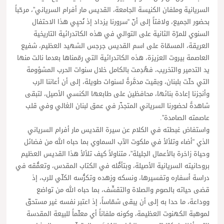
السريانية وملفان الكنيسة الجامعة، القديس مار أفرام السرياني”، مرحّباً
بحضور الجميع، ولافتاً إلى أنّ “سرورنا يزداد إذ نُحيِي هذا الاحتفال
السنوي للمرّة الثانية على التوالي في هذه الكاتدرائية التاريخية
العريقة، المسمّاة على اسم القديس جرجس الشهيد العظيم، شفيع
العاصمة بيروت العزيزة، هذه الكاتدرائية التي رمّمناها بعدما نالت منها
يد التدمير والتخريب، فهُدِمت بالكامل خلال سنوات الحرب المشؤومة
التي حلّت بلبنان، وبقيت مدمَّرةً لسنوات طويلة، إلى أن أعاننا الرب
وأنجزنا إعادة بنائها، محافظين على طابعها الكنسي الأصيل، لتبقى
شاهدةً لحضورنا السرياني المتجذّر في عمق لبنان الغالي وفي قلب
عاصمته الصامدة”.
واستفاض غبطته في الكلام عن سيرة القديس مار أفرام السرياني
الذي “أضاء وتلألأ في ملكوت الآب السماوي بما حباه الله من فضائل
وحياة زاخرة بالأعمال الجليلة”، متناولاً كيف تلألأ هذا القديس العظيم
بروحانيته السريانية الأصيلة، وبتأمُّله في الكتاب المقدس، وتعمُّقه في
دراسة أسفاره وتفسيرها، ونسكه وزهده وتكرُّسه الكلّي للرب، إذ
قضى حياته بالصوم والصلاة والتقشّف، بما حباه الله من تواضع
ووداعة، ما حدا به إلى أن يبقى شمّاساً، إذ اعتبر نفسه غير مستحقّ
لموهبة الكهنوت العظيمة، وكونه ملفاناً أي معلّماً للبيعة المقدسة