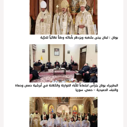
يونان : لبنان يبنى بشعبه ويزدهر بأبنائه وطناً نهائياً للحرّية
البطريرك يونان يترأّس اجتماعاً للآباء الخوارنة والكهنة في أبرشية حمص وحماة
والنبك، الحميدية – حمص، سوريا