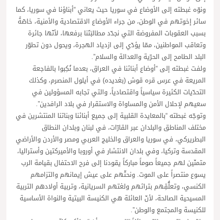
ونوّه غبطته إلى الأوضاع في سوريا حيث يعاني “أبناؤنا في سوريا، كما
سائر إخوتهم في الوطن، من جراء الأوضاع الاقتصادية والأمنية، خاصّةً
بسبب العقوبات المفروضة التي نجدّد مطالبَتَنا برفعها، لأنّها جائرة
وتعاقب المواطنين، ممّا يؤدّي إلى ازدياد الهجرة، ويحول دون تطوّر
البلد الطامح إلى الحرّية والعدالة والسلام”.
ولفت غبطته إلى “أوضاع أبنائنا في العراق، بعدما نُكِبوا بالفاجعة
المريعة في عرس قره قوش (بغديده) في أيلول المنصرم، وكذلك
التحدّيات الكثيرة سياسياً واقتصادياً، والتي تجابه المسؤولين في
سعيهم لإحلال الأمن والمساواة والاستقرار في بلاد الرافدين”.
وتوجّه غبطته “بالمعايدة القلبية إلى جميع أبنائنا وبناتنا المنتشرين في
مختلف المناطق والبلدان عبر القارّات، في لبنان وبلدان النطاق
البطريركي، في سوريا والعراق والخليج العربي ومصر والأردن والأراضي
المقدسة وتركيا، وفي بلدان الانتشار في أوروبا والأميركتين وأستراليا،
متمنّين لهم جميعاً صوماً مباركاً يقودنا إلى فرح الاحتفال بقيامة الرب
يسوع منتصراً على الموت. ونحثّهم على عيش إيمانهم والتزامهم
الكنسي، وتعلُّقِهم بتراثهم ولغتهم السريانية، وتربية أولادهم التربية
المسيحية الصالحة، لأنّ العائلة هي الكنيسة البيتية والنواة الأساسية
للكنيسة والمجتمع والوطن”.