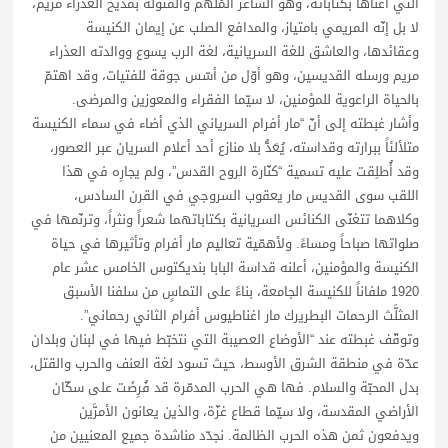
التي أغناها بكتاباته، وهو الشاعر المُلهَم والمتولّه بمديح العذراء مريم،
لا بل إنّه المريمي بامتياز، والمدافع الصلب عن إيمان الكنيسة
وعقائدها، والعاشق للغة السريانية، لغة الرب يسوع ووالدته العذراء
مريم ورسله القديسين، وهو أوّل من أسّس جوقة للفتيات، وقد اهتمّ
بالحياة الراعوية للمؤمنين، لا سيّما الفقراء والمعوزين والمرضى.
وأشار غبطته إلى أنّ “مار أفرام السرياني الذي أضاء في سماء الكنيسة
متلألئاً ببرارته وقداسته، يُعَدُّ بلا منازع أحد أعلام السريان عبر العصور،
وقد أُطلِقت عليه تسمية “كنّارة الروح القدس”، ولم يجارِه في هذا
اللقب سوى القديس مار يعقوب السروجي في القرن السادس،
وكلاهما تتغنّى الكنائس السريانية بكتاباتهما شعراً ونثراً، وترنّمها في
صلواتها صباحاً ومساءً. ولأهمّية تعاليم مار أفرام وتأثيرها في حياة
الكنيسة والمؤمنين، أعلنه قداسة البابا بنديكتوس الخامس عشر عام
1920 ملفاناً للكنيسة الجامعة، بناءً على التماسٍ من سلفنا الأسبق
المثلَّث الرحمات البطريرك مار اغناطيوس أفرام الثاني رحماني”.
وتوقّف غبطته عند “الأوضاع العصيبة التي نتخبّط فيها في لبنان وبلدان
عدّة في منطقة الشرق الأوسط، حيث تسود لغة العنف والحرب والقتل،
بدل المحبّة والسلام. فها هي الحرب المدمّرة قد فُرِضَت على سكّان
الأراضي المقدسة، ولا سيّما قطاع غزّة، والذين يعانون الأمرَّين
ويدفعون ثمن هذه الحرب الظالمة. نجدّد مناشدة جميع المعنيين من