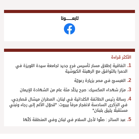
تابعــــــــــونا
الأكثر قراءة
اتفاقية إطلاق مسار تأسيس فرع جديد لجامعة سيدة اللويزة في
الحمرا بالتوافق مع الرهبنة الكبوشية
العبسيّ في مصر بزيارة رعويّة
مزار شهداء المكسيك: صرح يخلّد مئة عام من الشهادة للإيمان
رسالة رئيس الطائفة الكلدانية في لبنان، المطران ميشال قصارجي،
في الذكرى السادسة لانفجار مرفأ بيروت: *لنحوّل الألم إلى رجاء ونبني
مستقبلًا يليق بلبنان*
عبد الساتر : صلّوا لأجل السلام في لبنان وفي المنطقة كلّها