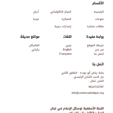
الأقسام
الرئيسية
المركز الكاثوليكي
أديان
منوعات
المفكرة
ميديا
مقالات مختارة
إصدارات حبرية
روابط مفيدة
اللغات
مواقع صديقة
خريطة الموقع
عربي
الفاتيكان
من نحن
English
بكركي
اتصل بنا
Française
اتصل بنا
بناية رياض أبو جودة - الطابق الثاني
جل الديب الشارع الرئيسي
المتن, لبنان
9614710787
info@centrecatholique.org
اللجنة الأسقفية لوسائل الإعلام في لبنان
المركـــز الكاثولـــيـكي للإعـــلام