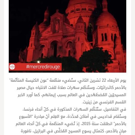
يوم الأربعاء 22 تشرين الثاني، ستُضيء منظّمة “عون الكنيسة المتألّمة”
بالأحمر كاتدرائيّات، وستُنظّم سهرات صلاة للفت الانتباه حيال مصير
المسيحيّين المُضطَهَدين في العالم بسبب إيمانهم، كما أورد الخبر
القسم الفرنسي من زينيت.
في التفاصيل، ستُنَظَّم السهرات المذكورة في كلّ أنحاء فرنسا،
وستُقام قداديس في أماكن مُحدَّدة، مع العِلم أنّ مبادرة “الأسبوع
بالأحمر” انطلقت سنة 2015، إذ تُضيء المنظّمة في كلّ أنحاء العالم
مبانٍ بالأحمر، كتمثال يسوع المسيح المُخلِّص في البرازيل، نافورة