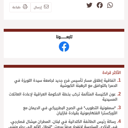
Twitter
Facebook
WhatsApp
إرسال
طباعة
تابعــــــــــونا
الأكثر قراءة
اتفاقية إطلاق مسار تأسيس فرع جديد لجامعة سيدة اللويزة في
الحمرا بالتوافق مع الرهبنة الكبوشية
عون الكنيسة المتألمة ترحّب بخطة الحكومة العراقية لإعادة العائلات
المسيحية
*سمفونية التطويب* في الصرح البطريركي في الديمان مع
الأوركسترا الفلهارمونية بقيادة فازليان
رسالة رئيس الطائفة الكلدانية في لبنان، المطران ميشال قصارجي،
في الذكرى السادسة لانفجار مرفأ بيروت: *لنحوّل الألم إلى رجاء ونبني