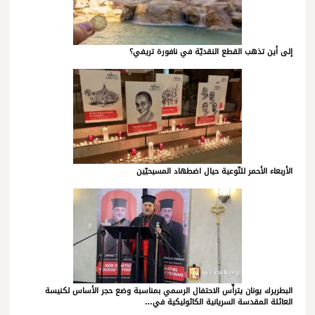
إلى أين تذهب القطع النقديّة في نافورة تريفي؟
الأربعاء الأحمر للتّوعية حيال اضطهاد المسيحيّين
البطريرك يونان يترأّس الاحتفال الرسمي بمناسبة وضع حجر الأساس لكنيسة
العائلة المقدسة السريانية الكاثوليكية في…