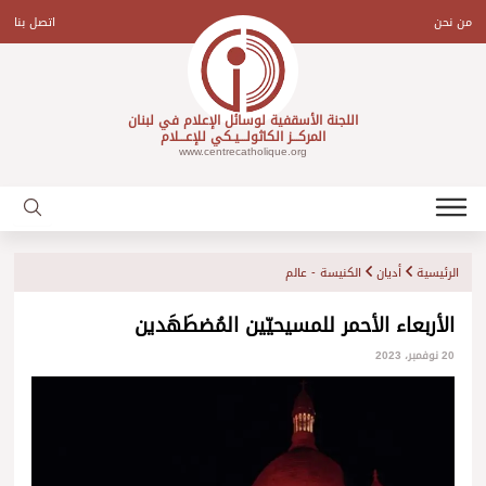
Ski
t
من نحن
اتصل بنا
conten
اللجنة الأسقفية لوسائل الإعلام في لبنان
المركـــز الكاثولـــيـكي للإعـــلام
www.centrecatholique.org
الرئيسية
أديان
الكنيسة - عالم
الأربعاء الأحمر للمسيحيّين المُضطَهَدين
20 نوفمبر، 2023