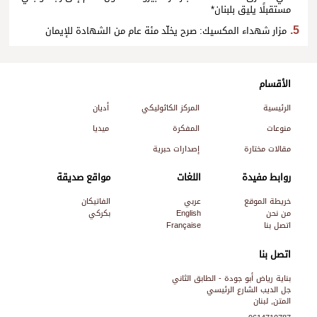
مستقبلًا يليق بلبنان*
مزار شهداء المكسيك: صرح يخلّد مئة عام من الشهادة للإيمان
الأقسام
الرئيسية
المركز الكاثوليكي
أديان
منوعات
المفكرة
ميديا
مقالات مختارة
إصدارات حبرية
روابط مفيدة
اللغات
مواقع صديقة
خريطة الموقع
عربي
الفاتيكان
من نحن
English
بكركي
اتصل بنا
Française
اتصل بنا
بناية رياض أبو جودة - الطابق الثاني
جل الديب الشارع الرئيسي
المتن, لبنان