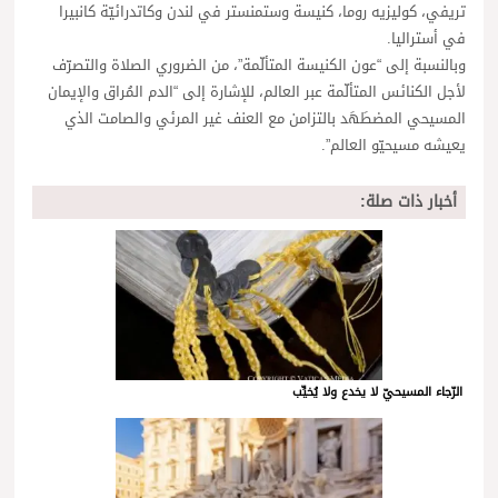
تريفي، كوليزيه روما، كنيسة وستمنستر في لندن وكاتدرائيّة كانبيرا
في أستراليا.
وبالنسبة إلى “عون الكنيسة المتألّمة”، من الضروري الصلاة والتصرّف
لأجل الكنائس المتألّمة عبر العالم، للإشارة إلى “الدم المُراق والإيمان
المسيحي المضطَهَد بالتزامن مع العنف غير المرئي والصامت الذي
يعيشه مسيحيّو العالم”.
أخبار ذات صلة:
الرّجاء المسيحيّ لا يخدع ولا يُخيِّب