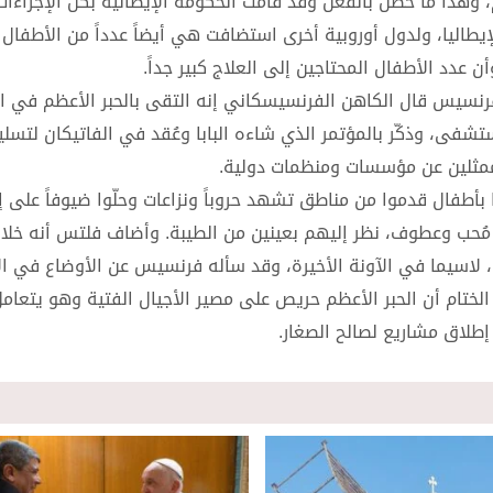
هذا ما حصل بالفعل وقد قامت الحكومة الإيطالية بكل الإجراءات
طاليا، ولدول أوروبية أخرى استضافت هي أيضاً عدداً من الأطفال 
 عدد الأطفال المحتاجين إلى العلاج كبير جداً.
فرنسيس قال الكاهن الفرنسيسكاني إنه التقى بالحبر الأعظم في ال
شفى، وذكّر بالمؤتمر الذي شاءه البابا وعُقد في الفاتيكان لتسل
ممثلين عن مؤسسات ومنظمات دولية.
بأطفال قدموا من مناطق تشهد حروباً ونزاعات وحلّوا ضيوفاً على إي
ٍ مُحب وعطوف، نظر إليهم بعينين من الطيبة. وأضاف فلتس أنه خلا
ة، لاسيما في الآونة الأخيرة، وقد سأله فرنسيس عن الأوضاع في ا
تام أن الحبر الأعظم حريص على مصير الأجيال الفتية وهو يتعام
إطلاق مشاريع لصالح الصغار.