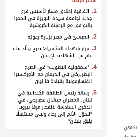
الأكثر قراءة
اتفاقية إطلاق مسار تأسيس فرع
جديد لجامعة سيدة اللويزة في الحمرا
بالتوافق مع الرهبنة الكبوشية
العبسيّ في مصر بزيارة رعويّة
مزار شهداء المكسيك: صرح يخلّد مئة
عام من الشهادة للإيمان
*سمفونية التطويب* في الصرح
البطريركي في الديمان مع الأوركسترا
الفلهارمونية بقيادة فازليان
رسالة رئيس الطائفة الكلدانية في
لبنان، المطران ميشال قصارجي، في
الذكرى السادسة لانفجار مرفأ بيروت:
*لنحوّل الألم إلى رجاء ونبني مستقبلًا
يليق بلبنان*
لكاهن
ة عارٍ