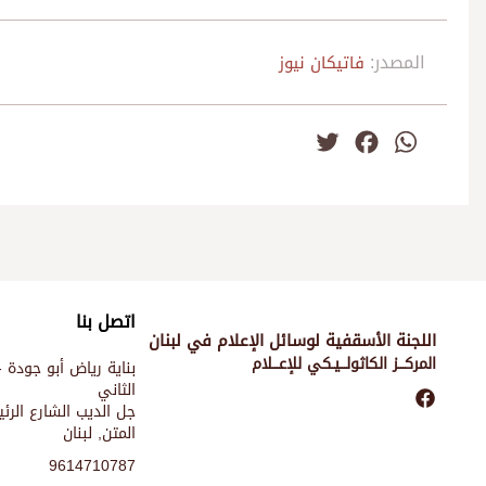
المصدر:
فاتيكان نيوز
Twitter
Facebook
WhatsApp
اتصل بنا
اللجنة الأسقفية لوسائل الإعلام في لبنان
المركـــز الكاثولـــيـكي للإعـــلام
بناية رياض أبو جودة -
الثاني
جل الديب الشارع الر
المتن, لبنان
9614710787