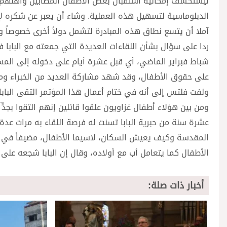
ليستكشف إمكانية استقبال بعض الأطفال المصابين وأهلهم، و
الدبلوماسية لتسهيل هذه العملية. وشاء أن يعبر عن شكره لإي
آملا أن يتسع نطاق هذه المبادرة لتشمل دولاً أخرى خصوصاً وأن
ردا على سؤال بشأن اللقاءات العديدة التي جمعته مع البابا 
شباط فبراير الماضي، أي قبل عشرة أيام على دخوله إلى المست
على حقوق الأطفال، وقد شهد مشاركة العديد من الخبراء و
ولفت فلتس إلى أنه في ختام أعمال هذا المؤتمر التقى البابا 
ومن بين هؤلاء أطفال غزاويون علقوا قائلين إنهم التقوا بجدّ
عشرة سنة من حبرية البابا تسنت له فرصة اللقاء به مرات عد
المقدسة وكيف يعيش السكان، لاسيما الأطفال، مضيفاً في الخ
الأطفال كما يتعامل أب مع أولاده، وقال إن البابا شجعه على 
أخبار ذات صلة: