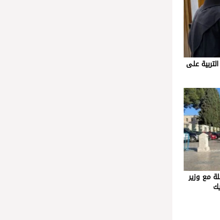
لتربية على
ة مع وزير
يك