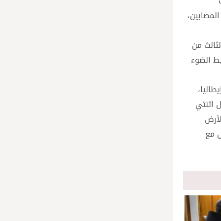
المصابين،
ثالث من
يط الضوء
طاليا،
ل اثنتي
لأرض
ل مع