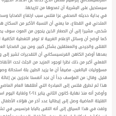
سيستحيل على البشرية أن تمحوها من تاريخها.
في بداية حديثه الصحفي عزا فلتس سبب ارتفاع الضحايا وسط ا
المتدني في القطاع، ما يعني أن النسبة الأكبر من السكان هم 
شخص، مشيرا إلى أن الصغار الذين ينجون من الموت سوف يحملو
كما أوضح أن وسائل الإعلام الغربية لا توفر التغطية الكافي
القتلى والجرحى والمعتقلين بشكل كبير. ومن بين الضحايا الع
بعدها أوضح الكاهن الفرنسيسكاني أن التقديرات تشير إلى وجو
الفعلي أكبر من ذلك نظرا لوجود المزيد من الجثث تحت الأنقاض
مسؤوليات البالغين، مضيفاً أن ما يزيد الطين بلة استحالة وص
قليل. وقال: من المؤسف جداً أن نجد أنفسنا عاجزين عن إغاث
هذا ثم تطرق فلتس إلى المبادرة التي أطلقها العام الماضي 
وأوضح أنه منذ نهاية كان
القليلة الماضية وصل إلى إيطاليا عدد آخر من هؤلاء الأطفا