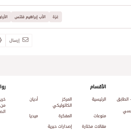
غزة
الأب إبراهيم فلتس
الأر
إرسال
الأقسام
روا
 الطابق
الرئيسية
المركز
أديان
خري
الكاثوليكي
من 
ئيسي
اتصل
منوعات
المفكرة
ميديا
مقالات مختارة
إصدارات حبرية