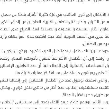
لأطفال إلى كون العائلات في غزة كثيرة الأفراد فضلا عن معدل ال
من الشبان. وأدان قتل الأطفال الأبرياء العاجزين عن إلحاق الأذى 
ن الآثار النفسية والمعنوية والجسدية لهذا الصراع مدى الحياة.
ة لما يجري في الضفة الغربية أيضا حيث اشتدت حدة المواجهات وارت
ديد من الأطفال.
د عشرين ألف طفل تيتّموا خلال الحرب الأخيرة، ورحّج أن يكون ال
. ولفت إلى أن الأطفال الأكبر سناً يعتنون بأخوتهم الصغار، ويتحم
ول المساعدات الإنسانية إلى القطاع كما أن عدد العاملين الإنساني
ة أشخاص يعيشون مأساة على مسافة كيلومترات قليلة منا.
والتي سمحت بوصول عدد من الأطفال المصابين إلى إيطاليا لتلقي
ون الثاني يناير ٢٠٢٤ ولغاية اليوم استقبلت مستشفيات إيطالية عدة أكثر من مائتي طفل غزاوي، وخ
ل عن طريق مصر بفضل الهدنة.
ولفت في هذا السياق إلى أنه التقى بالبابا فرنسيس في تشرين الثاني نوفمبر ٢٠٢٣، وبعد اللقاء توجه إلى مستشف