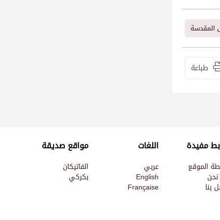
ض المقدسة
طباعة
بط مفيدة
اللغات
مواقع صديقة
طة الموقع
عربي
الفاتيكان
نحن
English
بكركي
 بنا
Française