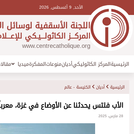
Ski
t
الأحد, 9 أغسطس, 2026
conten
اللجنة الأسقفية لوسائل ال
المركـــز الكاثولـــيـكي للإعـــلا
www.centrecatholique.org
الرئيسية
المركز الكاثوليكي
أديان
منوعات
المفكرة
مقالا
ميديا
الرئيسية
أديان
الكنيسة - عالم
الأب فلتس يحدثنا عن الأوضاع في غزة، معرباً
28 مارس، 2025