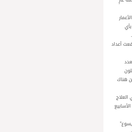
أعمار
بأي
فعت أعداد
عدد
لون
ين هناك
 العلاج
لال الأسابيع
ى “الطفل يسوع”