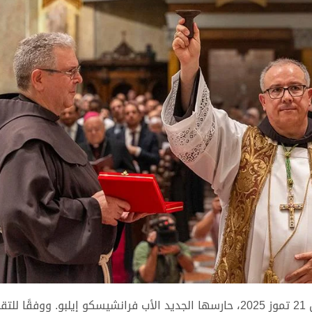
بحفاوة بالغة، استقبلت حراسة الأراضي المقدّسة، يوم الاثنين 21 تموز 2025، حارسها الجديد الأب فرانشيسكو إيلبو. ووفق