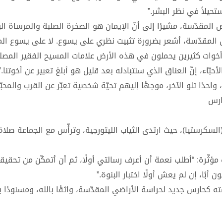
تحيلاً في نظر البشر.”
المقدّسة، مشيرًا إلى أنّ الإيمان هو الصخرة الصلبة والمرساة ال
لمقدّسة، أشعر بضرورة تثبيت نظري على يسوع. لا على يسوع المج
خوات كثيرين يحملون في هذه الأرض علامات المسيح الفقير المصل
أحبّاء، إنّ العناق الذي سنتبادله بعد قليل هو أبلغ تعبير عن أخوتنا.
حدًا تلو الآخر، موجهًا إليهم تحيّة شخصية تعبّر عن القرب والمحبّة
ارس
لسكرستيا)، حيث ارتدى الثياب الليتورجية، وترأّس مع الجماعة صلاة
مؤثّرة: “أطلب نعمة أن أعرف رسالتي أولًا، ثم أن أتمكّن من تحقيقه
 أبًا، إن لم يعش أولًا اختبار البنوة.”
ه كحارس جديد لحراسة الأراضي المقدّسة، واثقًا بالله، ومسنودًا ب