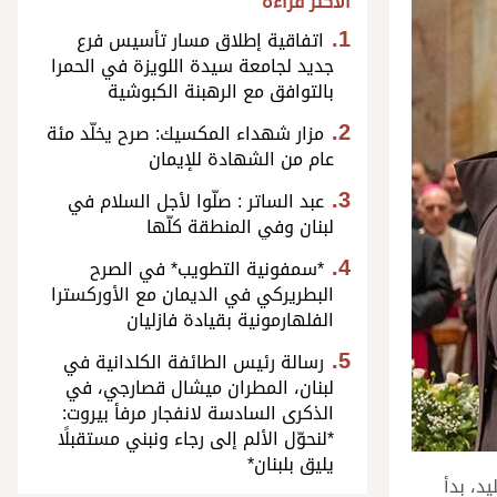
الأكثر قراءة
اتفاقية إطلاق مسار تأسيس فرع
جديد لجامعة سيدة اللويزة في الحمرا
بالتوافق مع الرهبنة الكبوشية
مزار شهداء المكسيك: صرح يخلّد مئة
عام من الشهادة للإيمان
عبد الساتر : صلّوا لأجل السلام في
لبنان وفي المنطقة كلّها
*سمفونية التطويب* في الصرح
البطريركي في الديمان مع الأوركسترا
الفلهارمونية بقيادة فازليان
رسالة رئيس الطائفة الكلدانية في
لبنان، المطران ميشال قصارجي، في
الذكرى السادسة لانفجار مرفأ بيروت:
*لنحوّل الألم إلى رجاء ونبني مستقبلًا
يليق بلبنان*
ًا للتقليد، بدأ