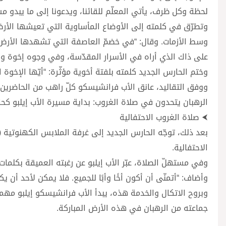
لحظة وكل ظرف، يأتي المعلّم للقائنا، ويدعونا إلى ما يبدو مس
وتطرّق في كلمته إلى الأوضاع المأساوية التي تعيشها الأرض 
وسط الأزمات. وقال: “في خضمّ العاصفة التي تشهدها الأرض ا
على ذاك الذي أراه في الأسرار المقدّسة، وفي وجوه إخوة وأ
وختم الحارس الجديد كلمته بلفتة أخوية مؤثّرة: “أيّها الإخوة ال
ووفق التقاليد، عانق الأب فرانشيسكو كلّ راهب من الحاضرين، وا
الرهبان يتحدون في صلاة الغروب: بداية مسيرة الأب إيلبو كح
⮜ صلاة الغروب الاحتفالية
بعد ذلك، توجّه الحارس الجديد إلى غرفة الملابس الكهنوتية (ا
الاحتفالية.
وفي مستهلّ الصلاة، عبّر الأب إيلبو عن رغبته العميقة بكلمات 
وأضاف: “أتمنّى أن أكون أخًا وأبًا للجميع. فلا يمكن لأحد أن يكون
وبروح الاتكال والخدمة هذه، يبدأ الأب فرانشيسكو إيلبو مهمت
جماعته من الرهبان في هذه الأرض المباركة.