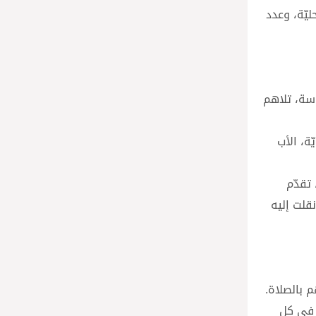
يّة، وعدد
اسة، تلاهم
لأخويّة، الأب
 تقدّم
قلت إليه
م بالصلاة.
. في كل