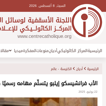
Ski
t
السبت, 8 أغسطس, 2026
conten
اللجنة الأسقفية لوسائل ال
المركـــز الكاثولـــيـكي للإعـــلا
www.centrecatholique.org
الرئيسية
المركز الكاثوليكي
أديان
منوعات
المفكرة
مقالا
ميديا
الرئيسية
أديان
الكنيسة - عالم
الأب فرانشيسكو إيلبو يتسلّم مهامه رسميًا
22 يوليو، 2025