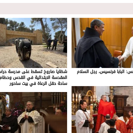
تس: البابا فرنسيس، رجل السلام
شظايا صاروخ تسقط على مدرسة حراس
المقدسة الابتدائية في القدس وحطام
ساحة حقل الرعاة في بيت ساحور