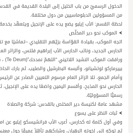
الدخول الرسميّ من باب الخليل إلى البلدة القديمة في القدس
من المسؤولين الدبلوماسيين من دول مختلفة.
لحظة القسم: الأب إيلبو يضع يده على الإنجيل ويتعهّد بخدمة
⮜ الموكب نحو دير المخلّص
اتجه الموكب، بقيادة القوّاسة بزيّهم التقليدي –تماشيًا مع 
الحارس الجديد، ونائب الحارس الأب إبراهيم فلتس، والزائر العا
ورافقت
بييرماركو لوتشيانو، وألبسه البطرشيل والصليب. ثم بارك الحاض
وأمام الجمع، تلا الزائر العام مرسوم التعيين الصادر عن الرئي
الحارس نحو المذبح، وأقسم اليمين واضعًا يده على الإنجيل، 
رسميًّا المسؤوليّة.
مشهد عامة لكنيسة دير المخلص بالقدس: شركة والصلاة
⮜ ثبات النظر على يسوع
وفي أول كلمة له كحارس، أعرب الأب فرانشيسكو إيلبو عن امتنان
ثم توجّه إلى إخوته الرهبان، وشاركهم تأمّلاً عميقًا حول معن