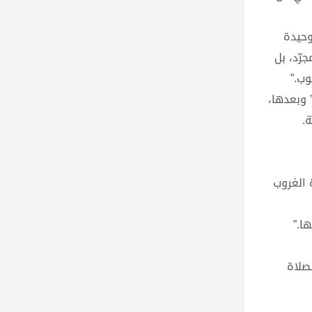
وحيدة
رّد، بل
وب.”
” وبعدها،
.
 الغروب
ا.”
صلاة