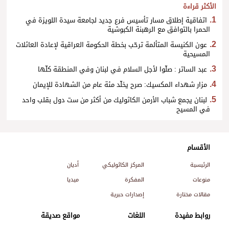
الأكثر قراءة
اتفاقية إطلاق مسار تأسيس فرع جديد لجامعة سيدة اللويزة في
الحمرا بالتوافق مع الرهبنة الكبوشية
عون الكنيسة المتألمة ترحّب بخطة الحكومة العراقية لإعادة العائلات
المسيحية
عبد الساتر : صلّوا لأجل السلام في لبنان وفي المنطقة كلّها
مزار شهداء المكسيك: صرح يخلّد مئة عام من الشهادة للإيمان
لبنان يجمع شباب الأرمن الكاثوليك من أكثر من ست دول بقلب واحد
في المسيح
الأقسام
الرئيسية
المركز الكاثوليكي
أديان
منوعات
المفكرة
ميديا
مقالات مختارة
إصدارات حبرية
روابط مفيدة
اللغات
مواقع صديقة