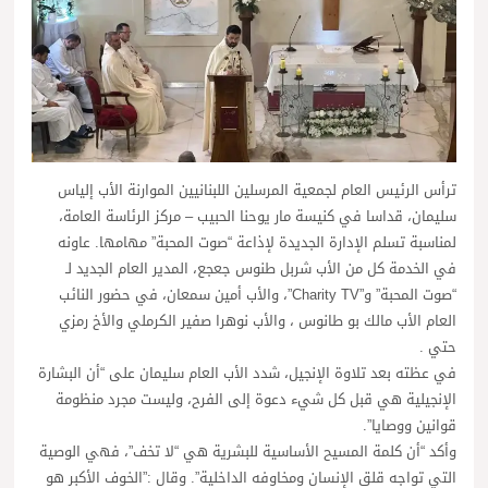
ترأس الرئيس العام لجمعية المرسلين اللبنانيين الموارنة الأب إلياس
سليمان، قداسا في كنيسة مار يوحنا الحبيب – مركز الرئاسة العامة،
لمناسبة تسلم الإدارة الجديدة لإذاعة “صوت المحبة” مهامها. عاونه
في الخدمة كل من الأب شربل طنوس جعجع، المدير العام الجديد لـ
“صوت المحبة” و”Charity TV”، والأب أمين سمعان، في حضور النائب
العام الأب مالك بو طانوس ، والأب نوهرا صفير الكرملي والأخ رمزي
حتي .
في عظته بعد تلاوة الإنجيل، شدد الأب العام سليمان على “أن البشارة
الإنجيلية هي قبل كل شيء دعوة إلى الفرح، وليست مجرد منظومة
قوانين ووصايا”.
وأكد “أن كلمة المسيح الأساسية للبشرية هي “لا تخف”، فهي الوصية
التي تواجه قلق الإنسان ومخاوفه الداخلية”. وقال :”الخوف الأكبر هو