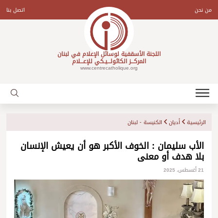
Ski
t
من نحن
اتصل بنا
conten
اللجنة الأسقفية لوسائل الإعلام في لبنان
المركـــز الكاثولـــيـكي للإعـــلام
www.centrecatholique.org
الرئيسية
أديان
الكنيسة - لبنان
الأب سليمان : الخوف الأكبر هو أن يعيش الإنسان
بلا هدف أو معنى
21 أغسطس، 2025