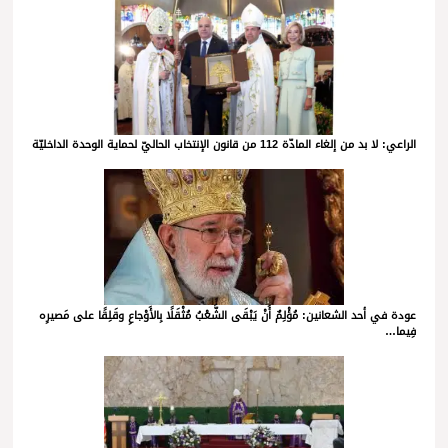
الراعي: لا بد من إلغاء المادّة 112 من قانون الإنتخاب الحاليّ لحماية الوحدة الداخليّة
عودة في أحد الشعانين: مُؤْلِمٌ أَنْ يَبْقَى الشَّعْبُ مُثْقَلًا بِالأَوْجاعِ وقَلِقًا على مَصيرِه
فِيما…