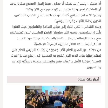
أن يعيش الإنسان بلا هدف أو معنى، فيما إنجيل المسيح يذكرنا يوميا
أن الملكوت ليس وعدا مؤجلا بل هو حضور حي الآن وهنا”.
وختم: “لا تخافوا، فهي كلمة تتردد 365 مرة في الكتاب المقدس،
لتكون رجاءنا الثابت وفرحنا اليومي”.
وبعد القداس، انتقل الآباء إلى مبنى الإذاعة والتلفزيون حيث التقوا
بأسرة المؤسسة. ووجه الأب سليمان الشكر للعاملين “على تضحياتهم
في خدمة الرسالة وإيصال الكلمة بالصوت والصورة”، مؤكدا دعم
الجمعية ومجلسها العام لمسيرة الوسيلة الإعلامية.
من جهته، عبر المدير العام الأب جعجع عن إمتنانه للرئيس العام على
لفتته، مثنيا على الدور الذي تقوم به الجمعية في إنجاح رسالة “صوت
المحبة”، مؤكدا الأمل ب “عهد مثمر وانطلاقة جديدة ومحدَّثة للإذاعة
والتلفزيون.
أخبار ذات صلة: