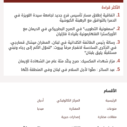
الأكثر قراءة
اتفاقية إطلاق مسار تأسيس فرع جديد لجامعة سيدة اللويزة في
الحمرا بالتوافق مع الرهبنة الكبوشية
*سمفونية التطويب* في الصرح البطريركي في الديمان مع
الأوركسترا الفلهارمونية بقيادة فازليان
رسالة رئيس الطائفة الكلدانية في لبنان، المطران ميشال قصارجي،
في الذكرى السادسة لانفجار مرفأ بيروت: *لنحوّل الألم إلى رجاء ونبني
مستقبلًا يليق بلبنان*
مزار شهداء المكسيك: صرح يخلّد مئة عام من الشهادة للإيمان
عبد الساتر : صلّوا لأجل السلام في لبنان وفي المنطقة كلّها
الأقسام
الرئيسية
المركز الكاثوليكي
أديان
منوعات
المفكرة
ميديا
مقالات مختارة
إصدارات حبرية