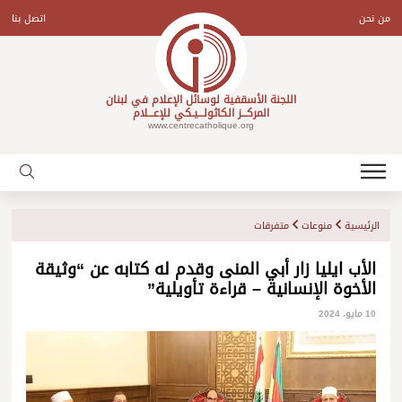
Ski
t
من نحن
اتصل بنا
conten
اللجنة الأسقفية لوسائل الإعلام في لبنان
المركـــز الكاثولـــيـكي للإعـــلام
www.centrecatholique.org
الرئيسية
منوعات
متفرقات
الأب ايليا زار أبي المنى وقدم له كتابه عن “وثيقة
الأخوة الإنسانية – قراءة تأويلية”
10 مايو، 2024