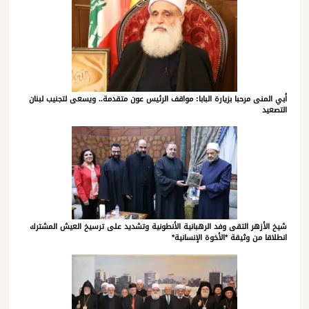
أبي المنى مرحبا بزيارة البابا: مواقف الرئيس عون متقدمة.. ويسعى لتجنيب لبنان
التصعيد
شيخ الأزهر التقى وفد الرهبانية الأنطونية وتشديد على ترسيخ العيش المشترك
انطلاقا من وثيقة *الأخوة الإنسانية*