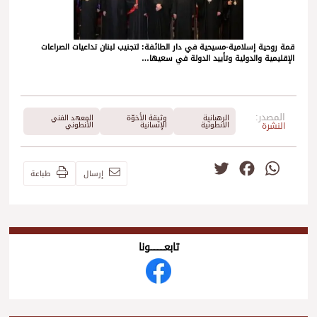
قمة روحية إسلامية-مسيحية في دار الطائفة: لتجنيب لبنان تداعيات الصراعات
الإقليمية والدولية وتأييد الدولة في سعيها…
المصدر:
الرهبانية
وثيقة الأخوّة
المعهد الفني
النشرة
الانطونية
الإنسانية
الأنطوني
Twitter
Facebook
WhatsApp
إرسال
طباعة
تابعــــــــــونا