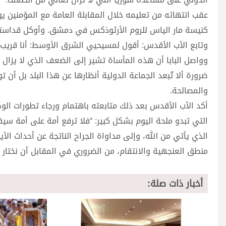
عقب انتهائه من تعليمه خلال المقابلة العامة مع المؤمنين يوم ا
كنيسة مار الياس للروم الأرثوذكس في دمشق. وأوكل قداسته ال
وتابع الأب الأقدس: أقول لمسيحيي الشرق الأوسط: أنا قريب 
وواصل البابا أن هذه المأساة تشير إلى الضعف الذي لا يزال 
ضرورة ألا تُبعد الجماعة الدولية أنظارها عن هذا البلد بل أن
والمصالحة.
أكد الأب الأقدس بعد ذلك متابعته باهتمام ورجاء تطورات الوضع
التي تبدو ملحة اليوم بشكل كبير: “فلا ترفع أمة على أمة سيف
الذي يأتي من الله، وإلى مداواة الجراح الناتجة عن أحداث الأي
منطق العنجهية والانتقام، من الضروري في المقابل أن نختار ب
أخبار ذات صلة: