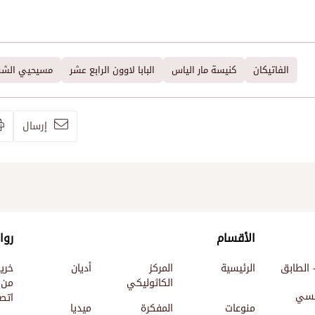
الفاتيكان
كنيسة مار الياس
البابا لاوون الرابع عشر
مسيحيي الشر
إرسال
الأقسام
روا
 الطابق
الرئيسية
المركز
أديان
خري
الكاثوليكي
من 
ئيسي
اتصل
منوعات
المفكرة
ميديا