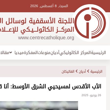
Ski
t
السبت, 8 أغسطس, 2026
conten
اللجنة الأسقفية لوسائل ال
المركـــز الكاثولـــيـكي للإعـــلا
www.centrecatholique.org
الرئيسية
المركز الكاثوليكي
أديان
منوعات
المفكرة
مقالا
ميديا
الرئيسية
أديان
الفاتيكان
الأب الأقدس لمسيحيي الشرق الأوسط: أنا ق
26 يونيو، 2025