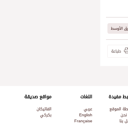
ق الأوسط
طباعة
بط مفيدة
اللغات
مواقع صديقة
طة الموقع
عربي
الفاتيكان
نحن
English
بكركي
 بنا
Française