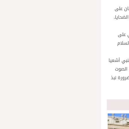
بان على
لضحايا.
ي على
لسلام
نبي أشعيا
 الصوت
ضرورة نبذ