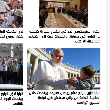
اللقاء الارثوذكسي ندد في اجتماع بمجزرة كنيسة
في مقابلته العا
مار الياس في دمشق والكلمات دعت الى التضامن
شفاء يسوع للأص
ومواجهة الارهاب
البابا لاوُن الرابع عشر يواصل تعليمه ويتحدث خلال
البابا لاوُن الر
المقابلة العامة عن جانب مدهش في قيامة
ويتحدث اليوم ف
المسيح: تواضعه
للمُقعد