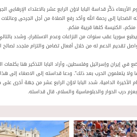
لأربعاء ذكَّر قداسة البابا لاؤن الرابع عشر بالاعتداء الإرهابي الج
ضحايا إلى رحمة الله وأكد رفع الصلاة من أجل الجرحى وعائلات ا
منكم، الكنيسة كلها قريبة منكم.
يطبع سوريا عقب سنوات من النزاعات وعدم الاستقرار، وشدد بالتال
 تواصل تقديم الدعم له من خلال أفعال تضامن والتزام متجدد لصالح ا
 في إيران وإسرائيل وفلسطين، وأراد البابا التذكير هنا بكلمات ال
ا ولا يتعلمون الحرب بعد ذلك”. ودعا قداسته إلى الاصغاء إلى هذا
ام الأخيرة الدامية. شدد البابا لاوُن الرابع عشر من جهة أخرى على 
عزم درب الحوار والدبلوماسية والسلام، قال قداسته.