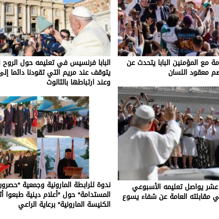
مة مع المؤمنين البابا يتحدث عن
البابا فرنسيس في تعليمه حول الروح 
م معقود اللسان
يتوقف عند مريم التي تقودنا دائما إل
وعند ارتباطها بالثالوث
ندوة للرابطة المارونية وجمعية *حصرون
ابع عشر يواصل تعليمه الأسبوعي
المستدامة* حول *أعلام دينية طبعوا 
ي مقابلته العامة عن شفاء يسوع
الكنيسة المارونية* برعاية الراعي