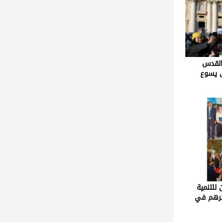
القدس
ى يسوع
 للتنمية
أثرهم في