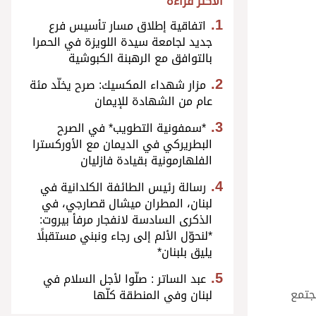
الأكثر قراءة
اتفاقية إطلاق مسار تأسيس فرع
جديد لجامعة سيدة اللويزة في الحمرا
بالتوافق مع الرهبنة الكبوشية
مزار شهداء المكسيك: صرح يخلّد مئة
عام من الشهادة للإيمان
*سمفونية التطويب* في الصرح
البطريركي في الديمان مع الأوركسترا
الفلهارمونية بقيادة فازليان
رسالة رئيس الطائفة الكلدانية في
لبنان، المطران ميشال قصارجي، في
الذكرى السادسة لانفجار مرفأ بيروت:
*لنحوّل الألم إلى رجاء ونبني مستقبلًا
يليق بلبنان*
عبد الساتر : صلّوا لأجل السلام في
جتمع
لبنان وفي المنطقة كلّها