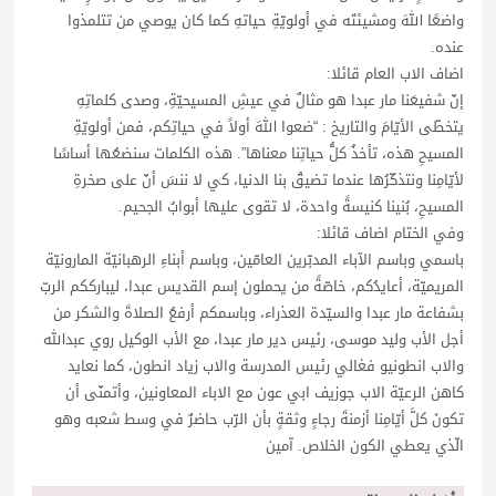
واضعًا اللهَ ومشيئتَه في أولويّةِ حياتهِ كما كان يوصي من تتلمذوا
عنده.
اضاف الاب العام قائلا:
إنّ شفيعَنا مار عبدا هو مثالٌ في عيشِ المسيحيّةِ، وصدى كلماتِهِ
يتخطّى الأيّامَ والتاريخ : “ضعوا اللهَ أولاً في حياتِكم، فمن أولويّةِ
المسيحِ هذه، تأخذُ كلُّ حياتِنا معناها”. هذه الكلمات سنضعُها أساسًا
لأيّامِنا ونتذكّرُها عندما تضيقُ بنا الدنيا، كي لا ننسَ أنّ على صخرةِ
المسيحِ، بُنينا كنيسةً واحدة، لا تقوى عليها أبوابُ الجحيم.
وفي الختام اضاف قائلا:
باسمي وباسم الآباء المدبّرين العامّين، وباسم أبناءِ الرهبانيّة المارونيّة
المريميّة، أعايدُكم، خاصّةً من يحملون إسم القديس عبدا، ليبارككم الربّ
بشفاعة مار عبدا والسيّدة العذراء، وباسمكم أرفعُ الصلاةَ والشكر من
أجل الأب وليد موسى، رئيس دير مار عبدا، مع الأب الوكيل روي عبدالله
والاب انطونيو فغالي رئيس المدرسة والاب زياد انطون، كما نعايد
كاهن الرعيّة الاب جوزيف ابي عون مع الاباء المعاونين، وأتمنّى أن
تكونَ كلَّ أيّامِنا أزمنةَ رجاءٍ وثقةٍ بأن الرّب حاضرٌ في وسط شعبه وهو
الّذي يعطي الكون الخلاص. آمين