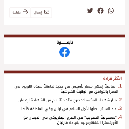
Twitter
Facebook
WhatsApp
إرسال
طباعة
تابعــــــــــونا
الأكثر قراءة
اتفاقية إطلاق مسار تأسيس فرع جديد لجامعة سيدة اللويزة في
الحمرا بالتوافق مع الرهبنة الكبوشية
مزار شهداء المكسيك: صرح يخلّد مئة عام من الشهادة للإيمان
عبد الساتر : صلّوا لأجل السلام في لبنان وفي المنطقة كلّها
*سمفونية التطويب* في الصرح البطريركي في الديمان مع
الأوركسترا الفلهارمونية بقيادة فازليان