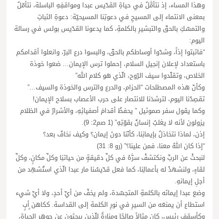
وهذا المساء، إذ نتأمَّلُ في حياةِ القدّيس عبدا ومواقفِهِ الباسلة، نتأمّلُ
بمعنى الانتماء إلى المسيحِ في دعوتِنا المسيحيّة: دعوةِ الثباتِ
والتمسّكِ بالحقّ والتبشيرِ بالكلمةِ، كما يدعونا القدّيس بولس في رسالة
اليوم:
“فاثبتوا إذاً، وشدّوا أوساطكم بالحقّ، والبسوا درع البرّ، وانعلوا أقدامكم
باستعداد لإعلان إنجيل السلام، إحملوا ترس الإيمان… ضعوا خوذة
الخلاص، وتقلّدوا سيف الرّوح، الّذي هو كلام الله”
وكأنّ هذه المصطلحات “الحزام، والدرع والترس والخوذة والسيف…”
تقصِدُنا اليوم، لترشدَنا للانتصار على حرب الأعصاب بسلاح الإيمان!
وكما يقول سفر صموئيل ” يحفظُ أقدامَ أصفيائِهِ، والأشرارُ في الظلام
يزولون لأنه لا يغلبُ إنسانٌ بقوّتِهِ” (1 صم2: 9).
إذن، لماذا نتخاذلُ بإيمانِنا، كأنّنا دونَ إيمان؟ وكيف نخافُ بعد؟
“إذا كان اللهُ معنا، فمن علينا؟” (رو 8: 31)
لنبحثْ عن الربِّ ونكتشفْ سرَّهُ في كلِّ دقيقةٍ من حياتنِا وكلِّ مكانٍ، وكلِّ
لقاءٍ، ولنشهدْ له بأعمالِنا، كما فعل قدّيسُنا مار عبدا الّذي استُشهِد من
أجلِ إيمانهِ.
وضع عبدا إيمانَه بالكلمةِ المتجسّدة، ولم يخفْ من أيِّ أحدٍ، ولا أيِّ شيء
استطاع أن يمنعَه من السيرِ في نورِ الكلمة إلى القداسة. ككاهن ٍأبٍ
وكأسقفٍ رئيس، كان مثالاً صالحًا ومنارةً للّذين يبحثون عن جوهرِ الحياة،