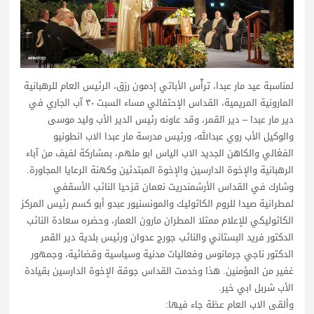
لمناسبة عيد مار عبدا، ترأّس الأباتي إدمون رزق، الرئيس العام للرهبانية
المارونية المريمية، القداس الإحتفالي مساء السبت ٣٠ آب الجاري في
دير مار عبدا – دير القمر، وقد عاونه رئيس الدير الأب وليد موسى
والوكيل الأب روي عبدالله، ورئيس مدرسة مار عبدا الاب انطونيو
الفغالي والكاهن الجديد الاب الياس ابو ملهم، بمشاركة لفيف من آباء
الرهبانية والإخوة الدارسين والإخوة المبتدئين وكهنة الرعايا المجاورة.
وشارك في القداس الأرشمندريت نعمان قزحيا النائب الأسقفي
لمطرانية صيدا للروم الكاثوليك والمونسنيور عبدو أبو كسم رئيس المركز
الكاثوليكي للإعلام ممثلا المطران مارون العمار، وحضره سعادة النائب
الدكتور فريد البستاني والنائب جورج عدوان ورئيس بلدية دير القمر
الدكتور ناجي جرمانوس وفعاليات مدنية وسياسية وقضائية، وجمهور
غفير من المؤمنين. هذا وخدمت القداس جوقة الإخوة الدارسين بقيادة
الأب شربل ابي خير.
وألقى الاب العام عظة جاء فيها: