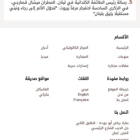
رسالة رئيس الطائفة الكلدانية في لبنان، المطران ميشال قصارجي،
في الذكرى السادسة لانفجار مرفأ بيروت: *لنحوّل الألم إلى رجاء ونبني
مستقبلًا يليق بلبنان*
الأقسام
الرئيسية
المركز الكاثوليكي
أديان
منوعات
المفكرة
ميديا
مقالات مختارة
إصدارات حبرية
روابط مفيدة
اللغات
مواقع صديقة
خريطة الموقع
عربي
الفاتيكان
من نحن
English
بكركي
اتصل بنا
Française
اتصل بنا
بناية رياض أبو جودة - الطابق الثاني
جل الديب الشارع الرئيسي
المتن, لبنان