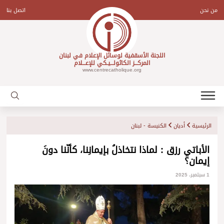
Ski
t
من نحن
اتصل بنا
conten
اللجنة الأسقفية لوسائل الإعلام في لبنان
المركـــز الكاثولـــيـكي للإعـــلام
www.centrecatholique.org
الرئيسية
أديان
الكنيسة - لبنان
الأباتي رزق : لماذا نتخاذلُ بإيمانِنا، كأنّنا دونَ
إيمان؟
1 سبتمبر، 2025