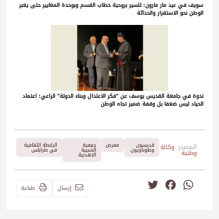
سويف في عيد مار مارون: للسير بروحية خطاب القسم وبوحدة المعايير حتى يعبر
الوطن نحو الاستقرار والحداثة
ندوة في جامعة القديس يوسف عن "فكر الاعتدال وبناء الدولة" الراعي: اعتماد
الحياد ليس ضعفا بل وقفة ضمير تجاه الوطن
قديسون
معرض
جمعية
الرابطة الثقافية
المصدر:
وكالة
وطوباويون
الشبيبة
في طرابلس
وطنية
الاهدنية
Twitter
Facebook
WhatsApp
إرسال
طباعة