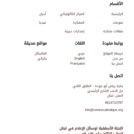
الأقسام
الرئيسية
المركز الكاثوليكي
أديان
منوعات
المفكرة
ميديا
مقالات مختارة
إصدارات حبرية
روابط مفيدة
اللغات
مواقع صديقة
خريطة الموقع
عربي
الفاتيكان
من نحن
English
بكركي
اتصل بنا
Française
اتصل بنا
بناية رياض أبو جودة - الطابق الثاني
جل الديب الشارع الرئيسي
المتن, لبنان
9614710787
info@centrecatholique.org
اللجنة الأسقفية لوسائل الإعلام في لبنان
المركـــز الكاثولـــيـكي للإعـــلام