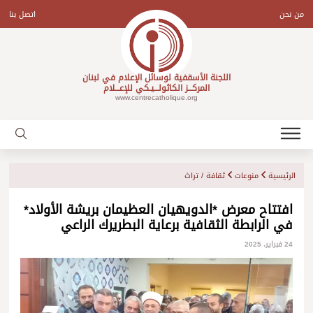
Ski
t
من نحن
اتصل بنا
conten
اللجنة الأسقفية لوسائل الإعلام في لبنان
المركـــز الكاثولـــيـكي للإعـــلام
www.centrecatholique.org
الرئيسية
منوعات
ثقافة / تراث
افتتاح معرض *الدويهيان العظيمان بريشة الأولاد*
في الرابطة الثقافية برعاية البطريرك الراعي
24 فبراير، 2025