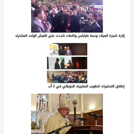
إنارة شجرة الميلاد وسط طرابلس وكلمات شددت على العيش الواحد المشترك
إطلاق التحضيرات لتطويب البطريرك الدويهي في 2 آب