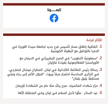
تابعــــــــــونا
الأكثر قراءة
اتفاقية إطلاق مسار تأسيس فرع جديد لجامعة سيدة اللويزة في
الحمرا بالتوافق مع الرهبنة الكبوشية
*سمفونية التطويب* في الصرح البطريركي في الديمان مع
الأوركسترا الفلهارمونية بقيادة فازليان
رسالة رئيس الطائفة الكلدانية في لبنان، المطران ميشال قصارجي،
في الذكرى السادسة لانفجار مرفأ بيروت: *لنحوّل الألم إلى رجاء ونبني
مستقبلًا يليق بلبنان*
مزار شهداء المكسيك: صرح يخلّد مئة عام من الشهادة للإيمان
عبد الساتر : صلّوا لأجل السلام في لبنان وفي المنطقة كلّها