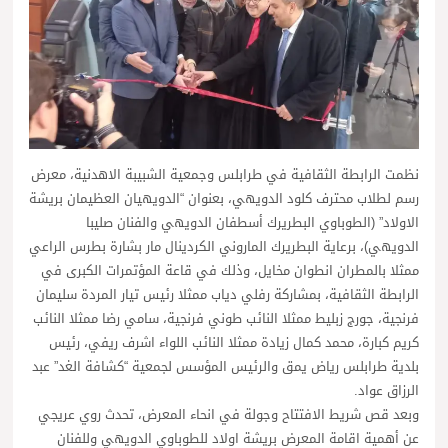
نظمت الرابطة الثقافية في طرابلس وجمعية الشبيبة الاهدنية، معرض
رسم لطلاب محترف كلود الدويهي، بعنوان “الدويهيان العظيمان بريشة
الاولاد” (الطوباوي البطريرك أسطفان الدويهي والفنان صليبا
الدويهي)، برعاية البطريرك الماروني الكردينال مار بشارة بطرس الراعي
ممثلا بالمطران انطوان مخايل، وذلك في قاعة المؤتمرات الكبرى في
الرابطة الثقافية، بمشاركة رفلي دياب ممثلا رئيس تيار المردة سليمان
فرنجية، جورج زبليط ممثلا النائب طوني فرنجية، سامي رضا ممثلا النائب
كريم كبارة، محمد كمال زيادة ممثلا النائب اللواء اشرف ريفي، رئيس
بلدية طرابلس رياض يمق والرئيس المؤسس لجمعية “كشافة الغد” عبد
الرزاق عواد.
وبعد قص شريط الافتتاح وجولة في انحاء المعرض، تحدث روي عريجي
عن أهمية اقامة المعرض بريشة اولاد للطوباوي الدويهي وللفنان