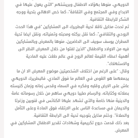
الدويهي، منوها بهؤلاء الاطفال وبريشتهم “التي يعول عليها في
الابداع وفي المجتمع وفي الثقافة”، كما خص الاهالي بتحية ووجه
الشكر للرابطة الثقافية.
ثم تحدث مخايل ناقلا تحية البطريرك الى المشاركين “في هذا الحدث
الروحي والثقافي”، كما نقل بركته ومحبته وتمنياته، ونقل ايضا تحية
المطران يوسف سويف الى الحاضرين، منوها بالمعرض وبالمشاركين
فيه من الاولاد والاطفال “الذين لفتوا من خلال المعرض النظر الى
أهمية اعطاء القيمة لعالم الروح في عالم طغت عليه المادية
والاستهلاك”.
وقال: “على الرغم من اختلاف الشخصيتين موضوع المعرض الا ان ما
يجمعهما هو الغوص في العالم ما فوق المادي، فالبطريرك الدويهي
عاش على الارض وقلبه وفكره في السماء وقدس زمانه وزمان كنيسته
بصلاته وكتاباته، والرسام صليبا دويهي ساهم من خلال رسوماته عامة
والدينية منها خاصة والتي تشهد عليها الكنائس في قنوبين وزغرتا
والديمان في مساعدة الناس على الارتقاء فوق المادة وعلى التأمل
والصلاة”. وختم مخايل بتوجيه تحية الى الرابطة الثقافية.
بعد ذلك قدمت دروع تكريمية وشهادات تقدير الاطفال المشاركين في
المعرض.