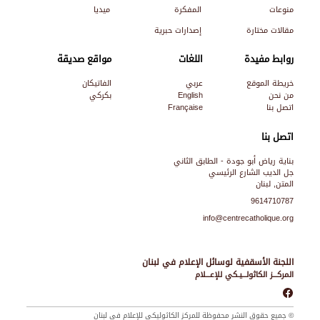
منوعات
المفكرة
ميديا
مقالات مختارة
إصدارات حبرية
روابط مفيدة
اللغات
مواقع صديقة
خريطة الموقع
عربي
الفاتيكان
من نحن
English
بكركي
اتصل بنا
Française
اتصل بنا
بناية رياض أبو جودة - الطابق الثاني
جل الديب الشارع الرئيسي
المتن, لبنان
9614710787
info@centrecatholique.org
اللجنة الأسقفية لوسائل الإعلام في لبنان
المركـــز الكاثولـــيـكي للإعـــلام
© جميع حقوق النشر محفوظة للمركز الكاثوليكي للإعلام في لبنان