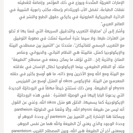
الإمارات العربيّة المتّحدة ويوزع في ذلك المؤتمر. وإضافة لتغطيته
نفقات الطباعة، تفضل الأب كوريثادام بإعطاء مكتب راعوية الشبيبة في
الدائرة البطريركية المارونية في بكركي حقوق الطبع والنشر في
العالم العربي”.
وأشار إلى أن “محاولة التعريب والتدقيق السريعة التي قمنا بها لا تخلو
من العثرات طبعا، ولا سيما عثرة أساسية تمثلت في صعوبة التوفيق
مع التعريب الرسمي للفاتيكان”، متحدثا عن “التمييز بين مصطلحي البيئة
والإيكولوجيا كمثل، فالبيئة هي النظام النباتي، والحيواني، وعناصر
المناخ، والتربة إلخ…التي تؤلف ما يمكن جمعه في مصطلح “الطبيعة”
مثلا، أو النظام الطبيعي، بينما الإيكولوجيا تطال الإنسان في علاقته
مع البيئة ومع الله ومع الآخرين ومع ذاته، ما هو أوسع بكثير في حقله
المعجميّ من البيئة. فالإيكوس oikos أو المنزل أوسع من الفيزيس
physis أو الطبيعة. ومن ذلك نستنتج خيطاً مهمّاً في الروحانيّة الجديدة
التي يدعونا البابا إليها في الوصيّة العاشرة : ففي هذه الروحانيّة
الإيكولوجية كما يسميها، الخلق هو منزل oikos الله، وغني عن القول
أنه ليس من طبيعة physis الله، وإلّا وقَعنا في الحلوليّة pantheism.
ويمكننا هنا الإشارة إلى التمييز بين panteism أي وحدة الجوهر أو
وحدة الوجود والذي يعني أنّ الطبيعة والله هما من نفس الجوهر،
وبمعنى آخر أن الطبيعة هي الله، وبين المصطلح القريب panenteism