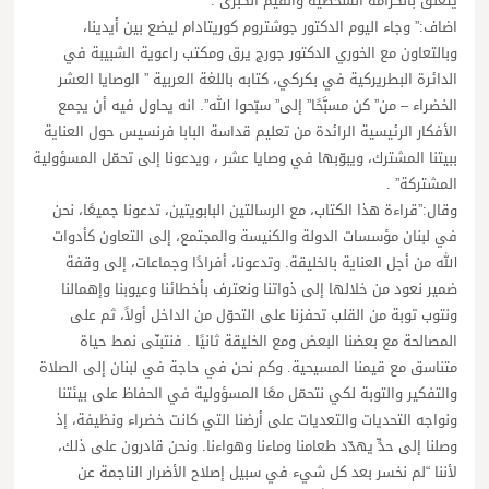
يتعلق بالكرامة الشخصية والقيم الكبرى”.
اضاف:” وجاء اليوم الدكتور جوشتروم كوريتادام ليضع بين أيدينا،
وبالتعاون مع الخوري الدكتور جورج يرق ومكتب راعوية الشبيبة في
الدائرة البطريركية في بكركي، كتابه باللغة العربية ” الوصايا العشر
الخضراء – من” كن مسبَّحًا” إلى” سبّحوا الله”. انه يحاول فيه أن يجمع
الأفكار الرئيسية الرائدة من تعليم قداسة البابا فرنسيس حول العناية
ببيتنا المشترك، ويبوّبها في وصايا عشر ، ويدعونا إلى تحمّل المسؤولية
المشتركة” .
وقال:”قراءة هذا الكتاب، مع الرسالتين البابويتين، تدعونا جميعًا، نحن
في لبنان مؤسسات الدولة والكنيسة والمجتمع، إلى التعاون كأدوات
الله من أجل العناية بالخليقة. وتدعونا، أفرادًا وجماعات، إلى وقفة
ضمير نعود من خلالها إلى ذواتنا ونعترف بأخطائنا وعيوبنا وإهمالنا
ونتوب توبة من القلب تحفزنا على التحوّل من الداخل أولاً، ثم على
المصالحة مع بعضنا البعض ومع الخليقة ثانيًا . فنتبنّى نمط حياة
متناسق مع قيمنا المسيحية. وكم نحن في حاجة في لبنان إلى الصلاة
والتفكير والتوبة لكي نتحمّل معًا المسؤولية في الحفاظ على بيئتنا
ونواجه التحديات والتعديات على أرضنا التي كانت خضراء ونظيفة، إذ
وصلنا إلى حدٍّ يهدّد طعامنا وماءنا وهواءنا. ونحن قادرون على ذلك،
لأننا “لم نخسر بعد كل شيء في سبيل إصلاح الأضرار الناجمة عن