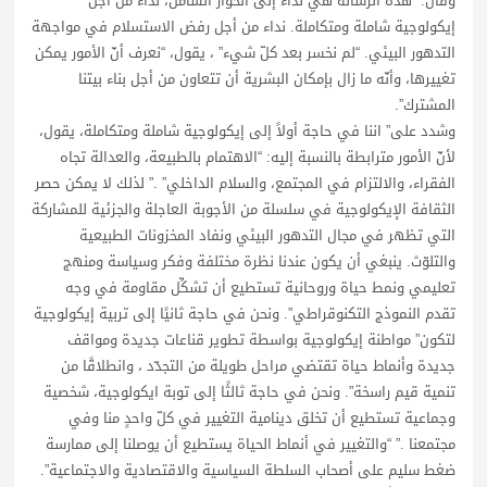
وقال:” هذه الرسالة هي نداء إلى الحوار الشامل، نداء من أجل
إيكولوجية شاملة ومتكاملة. نداء من أجل رفض الاستسلام في مواجهة
التدهور البيئي. “لم نخسر بعد كلّ شيء” ، يقول، “نعرف أنّ الأمور يمكن
تغييرها، وأنّه ما زال بإمكان البشرية أن تتعاون من أجل بناء بيتنا
المشترك”.
وشدد على” اننا في حاجة أولاً إلى إيكولوجية شاملة ومتكاملة، يقول،
لأنّ الأمور مترابطة بالنسبة إليه: “الاهتمام بالطبيعة، والعدالة تجاه
الفقراء، والالتزام في المجتمع، والسلام الداخلي” .” لذلك لا يمكن حصر
الثقافة الإيكولوجية في سلسلة من الأجوبة العاجلة والجزئية للمشاركة
التي تظهر في مجال التدهور البيئي ونفاد المخزونات الطبيعية
والتلوّث. ينبغي أن يكون عندنا نظرة مختلفة وفكر وسياسة ومنهج
تعليمي ونمط حياة وروحانية تستطيع أن تشكِّل مقاومة في وجه
تقدم النموذج التكنوقراطي”. ونحن في حاجة ثانيًا إلى تربية إيكولوجية
لتكون” مواطنة إيكولوجية بواسطة تطوير قناعات جديدة ومواقف
جديدة وأنماط حياة تقتضي مراحل طويلة من التجدّد ، وانطلاقًا من
تنمية قيم راسخة”. ونحن في حاجة ثالثًا إلى توبة ايكولوجية، شخصية
وجماعية تستطيع أن تخلق دينامية التغيير في كلّ واحدٍ منا وفي
مجتمعنا .” “والتغيير في أنماط الحياة يستطيع أن يوصلنا إلى ممارسة
ضغط سليم على أصحاب السلطة السياسية والاقتصادية والاجتماعية”.