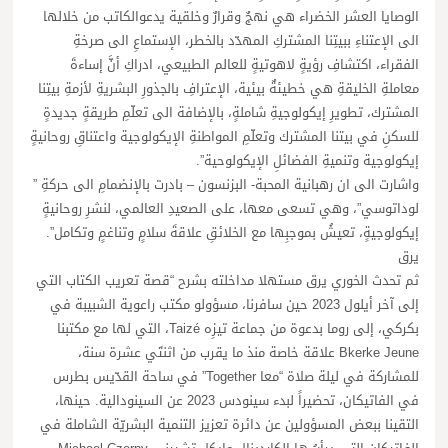
الوصايا العشر الخضراء هي نهجٌ وقرارٌ وخلقية يدعوالكاتب من خلالها
الى الإعتناءِ ببيتِنا المشتركِ المهدّد بالخطر، الإستماعِ الى صرخةِ
الفقراء، اكتشافِ رؤيةٍ لاهوتيةٍ للعالم الطبيعي، ادراكِ أنَّ إساءةَ
معاملةِ الخليقةِ هي خطيئةٌ بيئية، الإعترافِ بالجذورِ البشريةِ لأزمةِ بيتِنا
المشترك، تطويرِ إيكولوجيةِ شاملةٍ، بالإضافة الى تعلّمِ طريقةٍ جديدةٍ
للسكنِ في بيتنا المشترك وتعلّمِ المواطنةِ الإيكولوجية واعتناقِ روحانيةٍ
إيكولوجية وتنميةِ الفضائلِ الإيكولوحية”.
واشارت الى ان رهبانية المحبة- البزنسون – بادرت بالإنضمامِ الى حركةِ ”
لوداتوسي”، وهي تسعى معها، على الصعيدِ العالمي، لنشرِ روحانيةٍ
إيكولوجيةٍ، تعيشُ بموجبِها مع الخلائقِ علاقةَ سلامٍ وتناغمٍ وتكامل”.
يرق
ثم تحدث الخوري يرق مستهلا مداخلته بشرح “قصة تعريب الكتاب التي
إلى آخر أيلول 2023 حين سافرنا، مسؤولو مكتب راعوية الشبيبة في
بكركي، إلى روما بدعوة من جماعة تيزِه Taizé، التي لها مع مكتبنا
Bkerke Jeune علاقة خاصة منذ ما يقرب من اثنتَي عشرة سنة،
للمشاركة في ليلة صلاة “معا Together” في ساحة القدّيس بطرس
في الفاتيكان، تحضيراً لبدء سينودس 2023 عن السينودالية. حينها،
التقينا ببعض المسؤولين عن دائرة تعزيز التنمية البشريّة الشاملة في