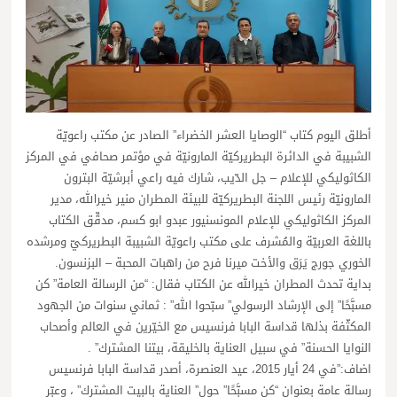
أطلق اليوم كتاب “الوصايا العشر الخضراء” الصادر عن مكتب راعويّة
الشبيبة في الدائرة البطريركيّة المارونيّة في مؤتمر صحافي في المركز
الكاثوليكي للإعلام – جل الدّيب، شارك فيه راعي أبرشيّة البترون
المارونيّة رئيس اللجنة البطريركيّة للبيئة المطران منير خيرالله، مدير
المركز الكاثوليكي للإعلام المونسنيور عبدو ابو كسم، مدقِّق الكتاب
باللغة العربيّة والمُشرف على مكتب راعويّة الشبيبة البطريركيّ ومرشده
الخوري جورج يَرَق والأخت ميرنا فرح من راهبات المحبة – البزنسون.
بداية تحدث المطران خيرالله عن الكتاب فقال: “من الرسالة العامة” كن
مسبَّحًا” إلى الإرشاد الرسولي” سبّحوا الله” : ثماني سنوات من الجهود
المكثّفة بذلها قداسة البابا فرنسيس مع الخيّرين في العالم وأصحاب
النوايا الحسنة” في سبيل العناية بالخليقة، بيتنا المشترك” .
اضاف:”في 24 أيار 2015، عيد العنصرة، أصدر قداسة البابا فرنسيس
رسالة عامة بعنوان “كن مسبَّحًا” حول” العناية بالبيت المشترك” ، وعبّر