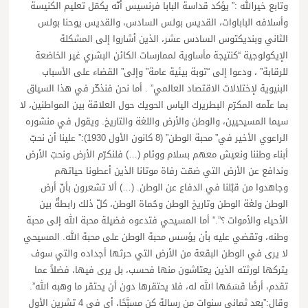
وتابع خيرالله :” يؤكد قداسة البابا فرنسيس أنّه يكمّل تعليم الكنيسة
وأسلافه الباباوات، القديس بولس السادس، والقديس يوحنا بولس
الثاني وبنديكتوس السادس عشر، الذين أشاروا إلى المشكلة
الإيكولوجية “كنتيجة مأساوية لممارسات الكائن البشري غير الخاضعة
للرقابة” ، ودعوا إلى “توبة بيئية عامة” وإلى” القضاء على الأسباب
البنيوية لإختلالات الاقتصاد العالمي” . أما نحن فنذكّر في هذا السياق
بما علّمه المكرّم البطريرك الياس الحويك حول العلاقة بين المواطنين، لا
سيما المسيحيين، والوطن والأرض واللغة والتاريخ. ويقول في منشوره
الراعوي الأخير في” محبة الوطن” (8 كانون الأول 1930):” علينا أن نحبّ
أبناء وطننا ونعيش معهم بسلام ووئام (…) فلنكرّم الأرض ونحبّ الأرض
وندافع عن الأرض التي ضمّت رفاة موتانا الذين أعطونا حياتهم
وجاهدوا من قبْلنا في الدفاع عن الوطن. (…) ألا تشعرون بأنّ أرض
الوطن ولغة الوطن وتاريخ الوطن وحُماة الوطن، كلّ ذلك رابطةٌ بين
الأحياء والأموات ؟”.” أما المسيحي فتدعوه فضيلة محبة الله إلى محبة
وطنه، وتقضي عليه بأن يؤسس محبة الوطن على محبة الله. المسيحي
لا يرى في الوطن البقعة من الأرض التي حرثها أجداده والتي سوف
يتركها لورثته الذين يعتاشون منها فحسب، بل يرى فيها، فضلاً عما
تقدم، أرضًا قسَمَها الله له، فلا يحتقرها دون أن يحتقر ما وهبه الله”.
وقال:”بعد ثماني سنوات من رسالة كن مسبَّحًا، أي في 4 تشرين الأول