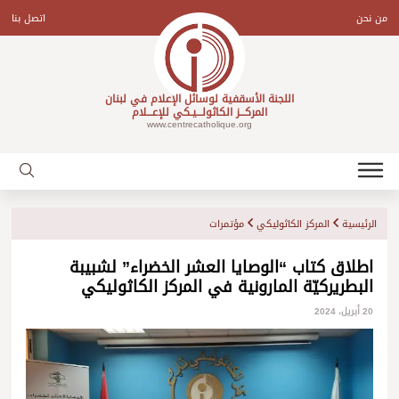
Ski
t
من نحن
اتصل بنا
conten
اللجنة الأسقفية لوسائل الإعلام في لبنان
المركـــز الكاثولـــيـكي للإعـــلام
www.centrecatholique.org
الرئيسية
المركز الكاثوليكي
مؤتمرات
اطلاق كتاب “الوصايا العشر الخضراء” لشبيبة
البطريركيّة المارونية في المركز الكاثوليكي
20 أبريل، 2024