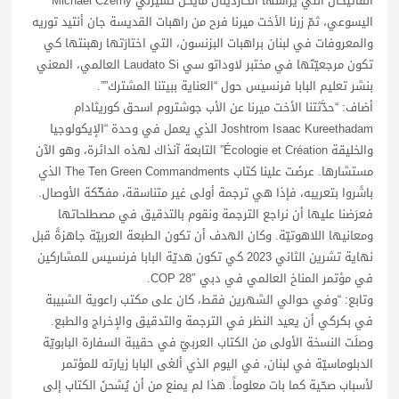
الفاتيكان التي يرأسُها الكاردينال مايكل تشيرني Michael Czerny
اليسوعي، ثمّ زرنا الأخت ميرنا فرح من راهبات القديسة جان أنتيد توريه
والمعروفات في لبنان براهبات البزنسون، التي اختارَتها رهبنتها كي
تكون مرجعيّتَها في مختبر لاوداتو سي Laudato Si العالمي، المعني
بنشر تعليم البابا فرنسيس حول “العناية ببيتنا المشترك””.
أضاف: “حدَّثتنا الأخت ميرنا عن الأب جوشتروم اسحق كوريثادام
Joshtrom Isaac Kureethadam الذي يعمل في وحدة “الإيكولوجيا
والخليقة Écologie et Création” التابعة آنذاك لهذه الدائرة، وهو الآن
مستشارها. عرضَت علينا كتاب The Ten Green Commandments الذي
باشَروا بتعريبه، فإذا هي ترجمة أولى غير متناسقة، مفكّكة الأوصال.
فعرَضنا عليها أن نراجع الترجمة ونقوم بالتدقيق في مصطلحاتها
ومعانيها اللاهوتيّة. وكان الهدف أن تكون الطبعة العربيّة جاهزةً قبل
نهاية تشرين الثاني 2023 كي تكون هديّة البابا فرنسيس للمشاركين
في مؤتمر المناخ العالمي في دبي COP 28″.
وتابع: “وفي حوالي الشهرين فقط، كان على مكتب راعوية الشبيبة
في بكركي أن يعيد النظر في الترجمة والتدقيق والإخراج والطبع.
وصلَت النسخة الأولى من الكتاب العربيّ في حقيبة السفارة البابويّة
الدبلوماسيّة في لبنان، في اليوم الذي ألغى البابا زيارته للمؤتمر
لأسباب صحّية كما بات معلوماً. هذا لم يمنع من أن يُشحنَ الكتاب إلى