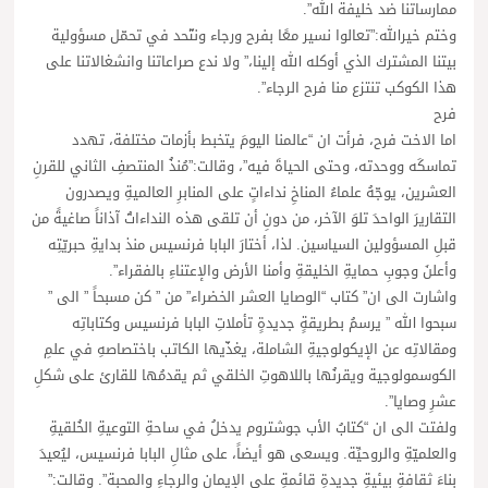
ممارساتنا ضد خليفة الله”.
وختم خيرالله:”تعالوا نسير معًا بفرح ورجاء ونتّحد في تحمّل مسؤولية
بيتنا المشترك الذي أوكله الله إلينا،” ولا ندع صراعاتنا وانشغالاتنا على
هذا الكوكب تنتزع منا فرح الرجاء”.
فرح
اما الاخت فرح، فرأت ان “عالمنا اليومَ يتخبط بأزمات مختلفة، تهدد
تماسكَه ووحدته، وحتى الحياةَ فيه”، وقالت:”مُنذُ المنتصفِ الثاني للقرنِ
العشرين، يوجّهُ علماءُ المناخِ نداءاتٍ على المنابرِ العالميةِ ويصدرون
التقاريرَ الواحدَ تلوَ الآخر، من دونِ أن تلقى هذه النداءاتُ آذاناً صاغيةً من
قبلِ المسؤولين السياسين. لذا، أختارَ البابا فرنسيس منذ بدايةِ حبريّتِه
وأعلنَ وجوبِ حمايةِ الخليقةِ وأمنا الأرض والإعتناءِ بالفقراء”.
واشارت الى ان” كتاب “الوصايا العشر الخضراء” من ” كن مسبحاً ” الى ”
سبحوا الله ” يرسمُ بطريقةٍ جديدةٍ تأملاتِ البابا فرنسيس وكتاباتِه
ومقالاتِه عن الإيكولوجيةِ الشاملة، يغذّيها الكاتب باختصاصهِ في علمِ
الكوسمولوجية ويقرنُها باللاهوتِ الخلقي ثم يقدمُها للقارئ على شكلِ
عشرِ وصايا”.
ولفتت الى ان “كتابُ الأب جوشتروم يدخلُ في ساحةِ التوعيةِ الخُلقيةِ
والعلميّةِ والروحيِّة. ويسعى هو أيضاً، على مثالِ البابا فرنسيس، ليُعيدَ
بناءَ ثقافةٍ بيئيةٍ جديدةٍ قائمةٍ على الإيمانِ والرجاءِ والمحبة”. وقالت:”