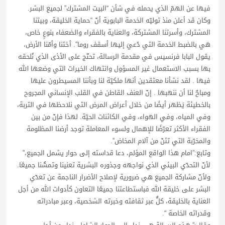
فيها عن الهمّ الذي يحمله في شأن “البيت المشترك” لجميع البشر.
وكان قد أعلن منذ توليّه الخدمة البابوية أنّ “حماية الخليقة، وبيتنا
المشترك، وأسرتنا المشتركة، والعناية بالفقراء والضعفاء بنوعٍ خاص،
هي بالضبط الخدمة التي دُعيَ إليها أسقف روما”. أختنا وأمّنا الأرض،
يقول البابا فرنسيس في مقدمة الرسالة، تحتّج على الأذى الذي نُلحقه
بها بسبب الاستعمال غير المسؤول وانتهاك الخيرات التي وضعها الله
فيها . لقد نشأنا معتقدين أنها ملكيّة لنا وبأننا المسيطرون عليها
ومباحٌ لنا أن ننهبها . إنّ العنف القاطن في القلب الإنساني المجروح
بالخطيئة يَظهر أيضًا من خلال أعراض المرض التي نلاحظها في التربة،
وفي المياه، وفي الهواء، وفي الكائنات الحيّة. لهذا فإنّ من بين
الفقراء الأكثر تعرّضًا للإهمال ولسوء المعاملة توجد أرضنا المظلومة
والمخرّبة التي تئنّ من آلام المخاض”.
وتابع:”امام هذا الواقع المؤلم، دعا قداسته إلى حوار يشمل الجميع،”
لأنّ التحدّي البيئي الذي نواجهه وجذوره البشرية تعنينا وتمسُّنا جميعًا.
ولأنّ مشاركة الجميع هي ضرورية لإصلاح الأضرار الناجمة عن تعدّي
البشر على خليقة الله فباستطاعتنا جميعًا التعاون كأدوات الله من أجل
العناية بالخليقة، كلٌّ عبر ثقافته وخبرته الشخصية، وعبر مبادراته
وقدراته الخاصة “.