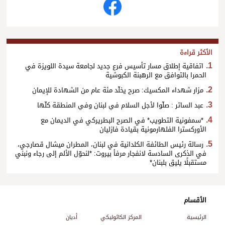
الأكثر قراءة
اتفاقية إطلاق مسار تأسيس فرع جديد لجامعة سيدة اللويزة في
الحمرا بالتوافق مع الرهبنة الكبوشية
مزار شهداء المكسيك: صرح يخلّد مئة عام من الشهادة للإيمان
عبد الساتر : صلّوا لأجل السلام في لبنان وفي المنطقة كلّها
*سمفونية التطويب* في الصرح البطريركي في الديمان مع
الأوركسترا الفلهارمونية بقيادة فازليان
رسالة رئيس الطائفة الكلدانية في لبنان، المطران ميشال قصارجي،
في الذكرى السادسة لانفجار مرفأ بيروت: *لنحوّل الألم إلى رجاء ونبني
مستقبلًا يليق بلبنان*
الأقسام
الرئيسية
المركز الكاثوليكي
أديان