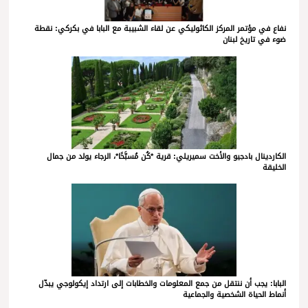
نفاع في مؤتمر المركز الكاثوليكي عن لقاء الشبيبة مع البابا في بكركي: نقطة
ضوء في تاريخ لبنان
الكاردينال بادجيو والأخت سميريلي: قرية *كُن مُسبَّحًا*، الرجاء يولد من جمال
الخليقة
البابا: يجب أن ننتقل من جمع المعلومات والخطابات إلى ارتداد إيكولوجي يبدّل
أنماط الحياة الشخصية والجماعية