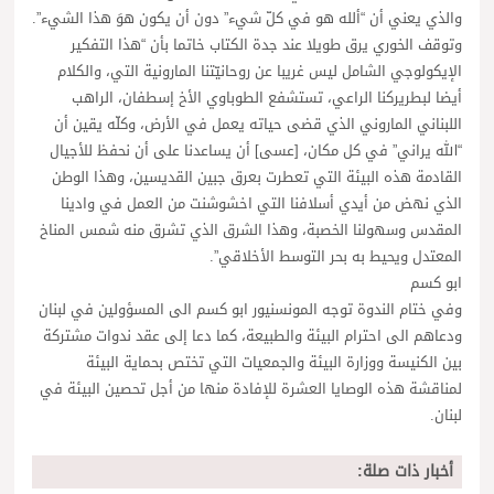
والذي يعني أن “ألله هو في كلّ شيء” دون أن يكون هوَ هذا الشيء”.
وتوقف الخوري يرق طويلا عند جدة الكتاب خاتما بأن “هذا التفكير
الإيكولوجي الشامل ليس غريبا عن روحانيّتنا المارونية التي، والكلام
أيضا لبطريركنا الراعي، تستشفع الطوباوي الأخ إسطفان، الراهب
اللبناني الماروني الذي قضى حياته يعمل في الأرض، وكلّه يقين أن
“الله يراني” في كل مكان، [عسى] أن يساعدنا على أن نحفظ للأجيال
القادمة هذه البيئة التي تعطرت بعرق جبين القديسين، وهذا الوطن
الذي نهض من أيدي أسلافنا التي اخشوشنت من العمل في وادينا
المقدس وسهولنا الخصبة، وهذا الشرق الذي تشرق منه شمس المناخ
المعتدل ويحيط به بحر التوسط الأخلاقي”.
ابو كسم
وفي ختام الندوة توجه المونسنيور ابو كسم الى المسؤولين في لبنان
ودعاهم الى احترام البيئة والطبيعة، كما دعا إلى عقد ندوات مشتركة
بين الكنيسة ووزارة البيئة والجمعيات التي تختص بحماية البيئة
لمناقشة هذه الوصايا العشرة للإفادة منها من أجل تحصين البيئة في
لبنان.
أخبار ذات صلة: