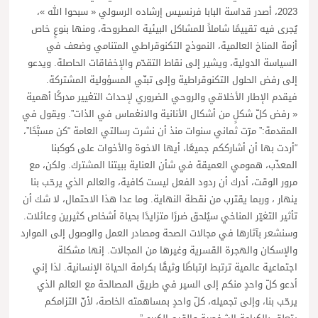
2023، أصدر قداسة البابا فرنسيس إرشاده الرسولي « سبحوا الله »،
يُجرى فيه تقييمًا شاملاً للمشاكل البيئية المطروحة، ومنها بنوعٍ خاص
أزمة المناخ العالمية، النموذج التكنوقراطي المتنامي وضعف في
السياسة الدولية، ويشير إلى نقاط التقدّم والإخفاقات الحاصلة. ويدعو
إلى رفض الحلول التكنوقراطية وإلى تبنّي المسؤولية المشتركة.
فيقدم الإطار الأخلاقي والروحي الضروري لإحداث التغيير مدركًا أهمية
« رفض كلّ شكلٍ من أشكال الأنانية والانغماس في الذات”. ويقول في
المقدمة:” مرّت ثماني سنوات منذ أن نشرت رسالتي العامة “كن مسبَّحًا”،
“أردت بها أن أشارككم جميعًا، أيها الاخوة والأخوات على كوكبنا
المعذّب، همومي العميقة في شأن العناية ببيتنا المشترك. ولكن، مع
مرور الوقت، أدرك أن ردود الفعل ليست كافية، والعالم الذي يرحّب بنا
ينهار ، وربما يقترب من نقطة النهاية. وما عدا هذا الاحتمال، لا شك أن
تأثير التغيّر المناخي سيُلحق ضررًا متزايدًا بحياة أشخاص كثيرين وعائلات.
وسنشعر بآثارها في مجالات الصحة ومصادر العمل والوصول إلى الموارد
والإسكان والهجرة القسرية وغيرها من المجالات. إنها مشكلة
اجتماعية عالمية ترتبط ارتباطًا وثيقًا بكرامة الحياة الإنسانية. لذا إني
أدعو كلّ واحدٍ منكم إلى السير في طريق المصالحة مع العالم الذي
يرحّب بنا، وإلى تجميله، كلّ واحدٍ بمساهمته الخاصة، لأنّ التزامكم