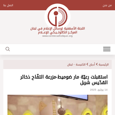
Ski
t
من نحن
اتصل بنا
conten
اللجنة الأسقفية لوسائل الإعلام في لبنان
المركـــز الكاثولـــيـكي للإعـــلام
www.centrecatholique.org
الرئيسية
أديان
الكنيسة - لبنان
استقبلت رعيّة مار ضوميط-مزرعة التفّاح ذخائر
القدّيس شربل
14 يوليو، 2025