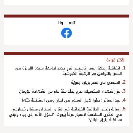
تابعــــــــــونا
الأكثر قراءة
اتفاقية إطلاق مسار تأسيس فرع جديد لجامعة سيدة اللويزة في
الحمرا بالتوافق مع الرهبنة الكبوشية
العبسيّ في مصر بزيارة رعويّة
مزار شهداء المكسيك: صرح يخلّد مئة عام من الشهادة للإيمان
عبد الساتر : صلّوا لأجل السلام في لبنان وفي المنطقة كلّها
رسالة رئيس الطائفة الكلدانية في لبنان، المطران ميشال قصارجي،
في الذكرى السادسة لانفجار مرفأ بيروت: *لنحوّل الألم إلى رجاء ونبني
مستقبلًا يليق بلبنان*