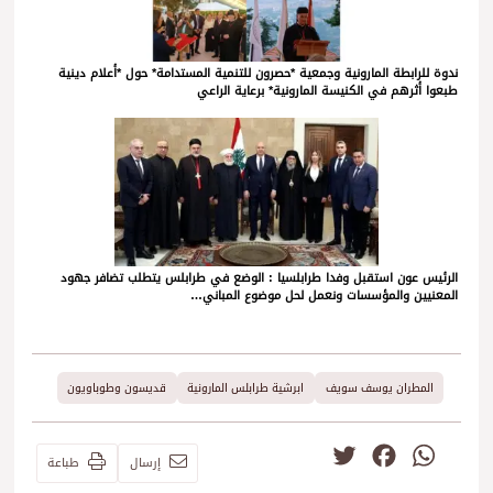
ندوة للرابطة المارونية وجمعية *حصرون للتنمية المستدامة* حول *أعلام دينية
طبعوا أثرهم في الكنيسة المارونية* برعاية الراعي
الرئيس عون استقبل وفدا طرابلسيا : الوضع في طرابلس يتطلب تضافر جهود
المعنيين والمؤسسات ونعمل لحل موضوع المباني…
المطران يوسف سويف
ابرشية طرابلس المارونية
قديسون وطوباويون
Twitter
Facebook
WhatsApp
إرسال
طباعة