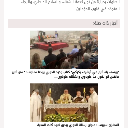
الصلوات بحرارة من أجل نعمة الشفاء، والسلام الداخليّ، والرجاء
المتجدّد في قلوب المؤمنين.
أخبار ذات صلة:
*يوسف بك كرم في أرشيف بكركي* كتاب جديد للخوري يوحنا مخلوف: * منو كتير
عاهدن انو يكون عنا طوباوي وانشالله طوباوي…
المطران سويف : عنوان رسالة الخوري بيدرو لحود كانت المحبة