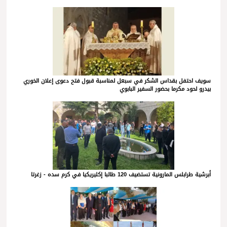
سويف احتفل بقداس الشكر في سبعل لمناسبة قبول فتح دعوى إعلان الخوري
بيدرو لحود مكرما بحضور السفير البابوي
أبرشية طرابلس المارونية تستضيف 120 طالبا إكليريكيا في كرم سده - زغرتا