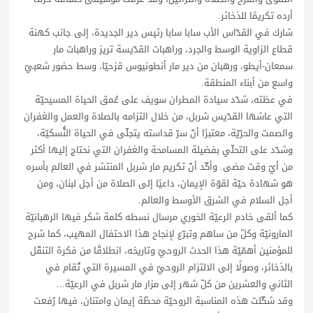
أرده تكريمًا للذخائر.
شارك في القدّاس الأب سابا سابا رئيس دير الجديدة، إلى جانب كهنة
قطاع الزاوية الوسط والجرد، وراهبات القدّيسة تريز وراهبات مار
سمعان-أيطو، ورهبان من دير مار أنطونيوس قزحيّا، وسط حضور شعبيّ
واسع من أبناء المنطقة.
في عظته، شدّد سيادة المطران سويف على عُمق الحياة المسيحيّة
التي عاشها القدّيس شربل، من خلال التزامه بالصلاة والعمل والغفران
والصمت والحرّيّة، معتبرًا أنّ سرّ قداسته يتجلّى في الحياة النُّسكيّة،
وشدّد على التحلّي بفضيلة المسامحة والغفران التي نحتاج إليها أكثر
من أيّ وقت مضى. وأكّد أنّ تكريم مار شربل المنتشر في العالم بأسره
هو شهادة حيّة لقوّة الإيمان، داعيًا إلى الصلاة من أجل لبنان، ومن
أجل السلام في الشرق الأوسط والعالم.
كما ألقى خادم الرعيّة الخوري مرسال نسطه كلمة شكر فيها الرهبانيّة
المارونيّة وكلّ من ساهم وتبرّع لإنجاح هذا الاحتفال المهيب، كما شرح
للمؤمنين أهمّيّة هذا الحدث الروحيّ وتاريخه، انطلاقًا من فكرة التنقّل
بالذخائر، وصولًا إلى الالتزام الروحيّ في المسيرة التي تُقام في
الثاني والعشرين من كلّ شهر إلى مزار مار شربل في الرعيّة…
وقد شكّلت هذه المناسبة الروحيّة محطّة إيمان وامتنان، فيها رُفعت