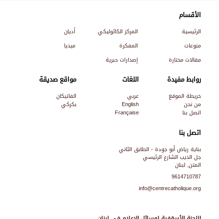
الأقسام
الرئيسية
المركز الكاثوليكي
أديان
منوعات
المفكرة
ميديا
مقالات مختارة
إصدارات حبرية
روابط مفيدة
اللغات
مواقع صديقة
خريطة الموقع
عربي
الفاتيكان
من نحن
English
بكركي
اتصل بنا
Française
اتصل بنا
بناية رياض أبو جودة - الطابق الثاني
جل الديب الشارع الرئيسي
المتن, لبنان
9614710787
info@centrecatholique.org
اللجنة الأسقفية لوسائل الإعلام في لبنان