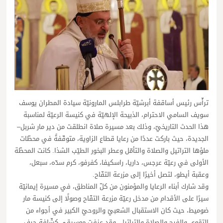
ترأّس رئيس أساقفة أبرشيّة طرابلس المارونيّة سيادة المطران يوسف
سويف السامي الاحترام، الذبيحة الإلهيّة في كنيسة الرعيّة لمناسبة
هذا الحدث التاريخيّ، وذلك بعد مسيرة صلاة انطلقت من دير مار شربل–
الجديدة، حيث باركت عددًا من رعايا قطاع الزاوية، متوقّفةً في محطّات
ملؤها التراتيل والصلاة والتأمّل وعطر البخور الطيّب الشذا. كانت المحطّة
الأولى في رعيّة عرجس، داريا، راسكيفا، كفرفو، كرم سدّه، سبعل،
وعقبة أيطو، لتصل أخيرًا إلى مزرعة التفّاح.
وقد شارك أبناء الرعايا والمؤمنون من كلّ المناطق، في مسيرة إيمانيّة
سيرًا على الأقدام من مدخل رعيّة مزرعة التفّاح وصولًا إلى كنيسة مار
ضوميط، حيث كان الاستقبال الشعبيّ والروحيّ الكبير في أجواء من
التقوى والفرح والصلاة والتراتيل، وقد عزفت موسيقى كشّافة حرف