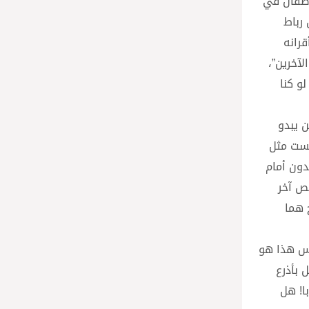
لأطفال في
 رباط
صابة بعض أقرانه
لآخرين”،
و كنا
ن يبدو
لست مثل
دون أمام
خص آخر
 هما
يس هذا هو
 بأذرع
ا! هل