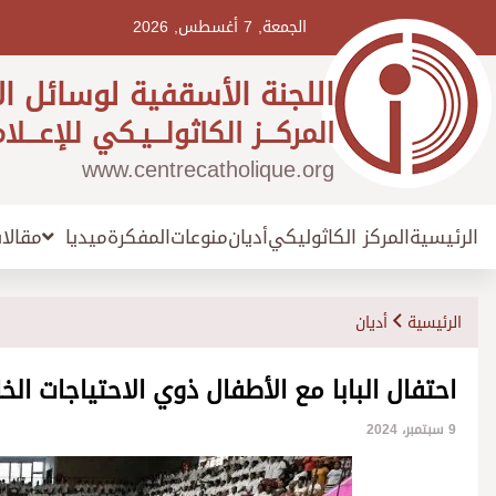
Ski
t
الجمعة, 7 أغسطس, 2026
conten
اللجنة الأسقفية لوسائل ال
المركـــز الكاثولـــيـكي للإعـــلا
www.centrecatholique.org
الرئيسية
المركز الكاثوليكي
أديان
منوعات
المفكرة
مقالا
ميديا
الرئيسية
أديان
احتفال البابا مع الأطفال ذوي الاحتياجات ال
9 سبتمبر، 2024