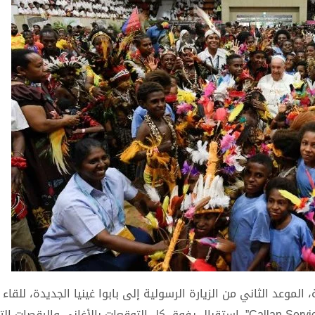
لموعد الثاني من الزيارة الرسولية إلى بابوا غينيا الجديدة، للقاء 
الذين تساعدهم المنظمتان الخيريتان ” Street Ministry ” و”Callan Services”. استقبال يفوق كل التوقعات بالأغاني والر