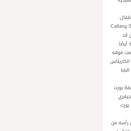
طفال.
إنهم الأطفال ذوي الاحتياجات الخاصة والفقراء والمشردين والذين ليس لديهم آفاق، الذين تساعدهم المنظمتان Street Ministry وCallan
ن قد
أيضًا.
فعت فوقه
الكاريتاس
بابا
قفة بورت
وجيفري
 بورت
ل رأسه من