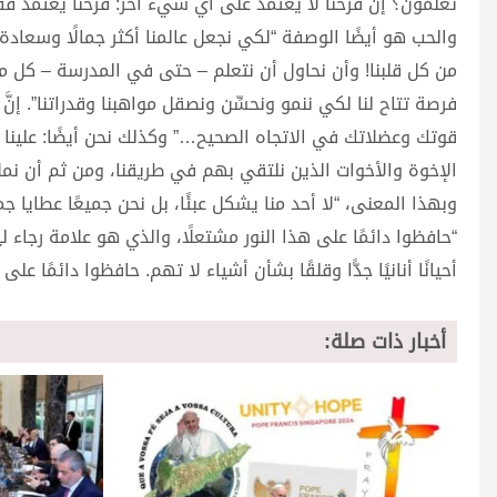
تعلمون؟ إنَّ فرحنا لا يعتمد على أي شيء آخر: فرحنا يعتمد ف
والحب هو أيضًا الوصفة “لكي نجعل عالمنا أكثر جمالًا وسعادة”، 
من كل قلبنا! وأن نحاول أن نتعلم – حتى في المدرسة – كل 
فرصة تتاح لنا لكي ننمو ونحسِّن ونصقل مواهبنا وقدراتنا”. إنَّ ا
قوتك وعضلاتك في الاتجاه الصحيح…” وكذلك نحن أيضًا: علينا
الإخوة والأخوات الذين نلتقي بهم في طريقنا، ومن ثم أن نم
وبهذا المعنى، “لا أحد منا يشكل عبئًا، بل نحن جميعًا عطايا 
“حافظوا دائمًا على هذا النور مشتعلًا، والذي هو علامة رجاء
أحيانًا أنانيًا جدًّا وقلقًا بشأن أشياء لا تهم. حافظوا دائمًا على 
أخبار ذات صلة: