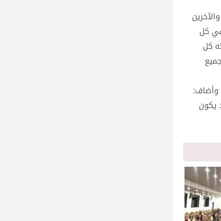
والآخرين
في كل
ّه كل
جميع
 وأضاف:
د يكون