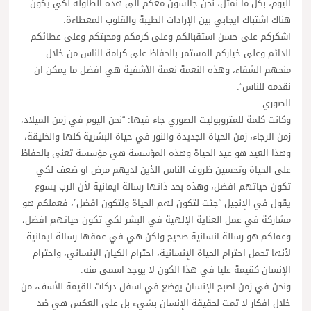
اليوم، بكل ما نمثل، نحن جالسون معكم الى هذه الطاولة لكي يكون
هناك اشتباك ايجابي بين الإرادات الطيبة والقلوب المعطاءة.
اشكركم على حسن استقبالكم وعلى كرمكم ومحبتكم وعلى عطائكم
الدائم وعلى خياركم المستمر بالحفاظ على كرامة الناس من خلال
منحهم الشفاء، وهذه النعمة نعمة الأشفية هي افضل ما يمكن ان
نقدمه للناس”.
الصوري
وكانت كلمة للمتروبوليت الصوري جاء فيها: “نحن اليوم في زمن الميلاد،
زمن الرجاء، زمن الحياة الجديدة والنور في حياة البشرية كلها والخليقة،
وهذا العيد هو عيد الحياة وهذه المؤسسة هي مؤسسة تعنى بالحفاظ
على الحياة وتحسين ظروف الناس الذين لديهم مرض او ضعف لكي
تكون حياتهم افضل، وهذه بحد ذاتها رسالة ايمانية لأن الرب يسوع
يقول في الإنجيل “جئت لتكون لهم الحياة ولتكون افضل”، فعملكم هو
مشاركة في عمل العناية الإلهية في البشر لكي تكون حياتهم افضل،
وعملكم هو رسالة انسانية صحيح ولكن هي في عمقها رسالة ايمانية
لأنها تحمل احترام الحياة الإنسانية، احترام الكيان الإنساني، واحترام
الإنسان كقيمة عليا في هذا الكون لا يوجد اسمى منه.
ونحن في زمن اصبح الإنسان يوضع في اسفل دركات القيمة للأسف، من
خلال افكار لا تمت لحقيقة الإنسان بشيء بل على العكس هي ضد