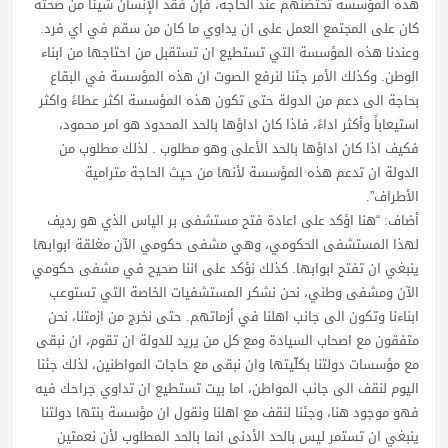
هذه المؤسسة تحتضنهم عند الحاجة، فإن فقد الإنسان شيئاً من صحته
كان على المجتمع العمل على ان يداوي ما كان من سقم في اي فرد.
وعندنا هذه المؤسسة التي تستطيع ان تستقبل من احتاجها من ابناء
الوطن. وكذلك الأمر جئنا لنرفع الصوت ان هذه المؤسسة في البقاع
بحاجة الى دعم من الدولة حتى تكون هذه المؤسسة اكثر عطاءً واكثر
استيعاباً وأكثر اداءً، فاذا كان اداؤها بالحد المحدود هو امر محمود،
فكيف اذا كان اداؤها بالحد الأعلى وهو مطلوب . لذلك مطلوب من
الدولة ان تدعم هذه المؤسسة لأنها من حيث الحاجة مترامية
الأطراف”.
أضاف: “هنا اؤكد على اعادة فتح مستشفى بر الياس الذي هو رديف
لهذا المستشفى الحكومي، وهي مشفى حكومي الآن مغلقة ابوابها
ينبغي ان تفتح ابوابها. كذلك نؤكد على اننا صحيح في مشفى حكومي
الآن ومشفى وطني، نحن نشكر المستشفيات الخاصة التي تستوعب
ابناءنا وتكون الى جانب اهلنا في أزماتهم. حتى نخرج من ازمتنا، نحن
متفقون مع اصحاب السيادة ومع كل من يريد للدولة ان تقوم، ان نبقى
مع مؤسسات دولتنا بكلّيتها وان نبقى مع حاجات المواطنين، لذلك جئنا
اليوم لنقف الى جانب المواطن، اما بيت تستطيع ان تداوي جراحك فيه
فهو موجود هنا، وجئنا لنقف مع اهلنا ونقول ان مؤسسة بنتها دولتنا
ينبغي ان تستمر ليس بالحد الأدنى انما بالحد المطلوب لأن نعمتين