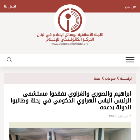
Ski
t
من نحن
اتصل بنا
conten
اللجنة الأسقفية لوسائل الإعلام في لبنان
المركـــز الكاثولـــيـكي للإعـــلام
www.centrecatholique.org
الرئيسية
منوعات
صحة
ابراهيم والصوري والغزاوي تفقدوا مستشفى
الرئيس الياس الهراوي الحكومي في زحلة وطالبوا
الدولة بدعمه
7 ديسمبر، 2023