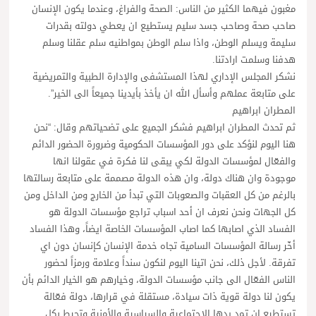
مغبون فيهما الكثير من الناس: الصحة والفراغ، وعندما يكون الإنسان
صاحب صحة وصاحب جسد سليم يستطيع ان يعطي دولته بقدرات
سليمة ويسلم الوطن، واذا سلم الوطن بمواطنيه سلم عقلنا وسلم
هدفنا وسلمت ارادتنا.
نشكر المجلس الإداري لهذا المستشفى والإدارة الطبية والتمريضية
على متابعة عملهم وأسأل الله ان يأخذ بأيدينا جميعاً الى الخير”.
المطران ابراهيم
ثم تحدث المطران ابراهيم فشكر الجميع على تضحياتهم وقال: “نحن
هنا اليوم لنؤكد على دور المؤسسات الحكومية وضرورة الحضور الدائم
والفعّال لمؤسسات الدولة لكي يبقى لنا فكرة في عقولنا انها
موجودة وان هناك دولة، وان هذه الدولة مصممة على متابعة رسالتها
بالرغم من كل العقبات والصعوبات التي تبدأ من الخارج ومن الداخل ومن
كل الجهات ونحن نعرف ان أحد اسباب تراجع مؤسسات الدولة هو
الفساد الذي اصابها كما اصاب المؤسسات الخاصة ايضاً، وهذا الفساد
أخّر رسالة المؤسسات السامية تجاه خدمة الإنسان كإنسان دون اي
تفرقة. لأجل ذلك، نحن اتينا اليوم لنكون سنداً وعلامة ورمزاً لحضور
الناس الفعّال الى جانب مؤسسات الدولة، وخيارهم هو الخيار الدائم بأن
يكون لنا دولة قوية ذات سيادة، مستقلة في قرارها، دولة فعّالة
تستطيع ان تمد يدها الإجتماعية والسياسية والأمنية وتحيط بكل