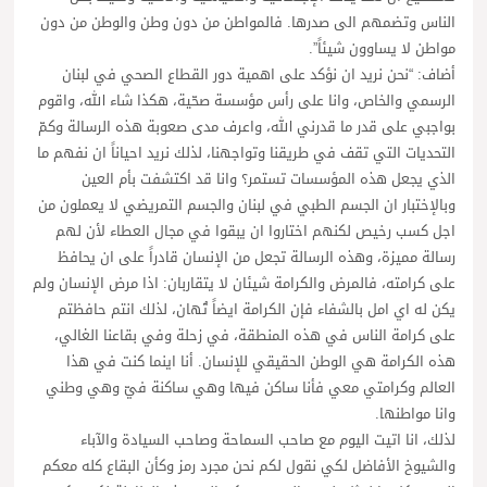
الناس وتضمهم الى صدرها. فالمواطن من دون وطن والوطن من دون
مواطن لا يساوون شيئاً”.
أضاف: “نحن نريد ان نؤكد على اهمية دور القطاع الصحي في لبنان
الرسمي والخاص، وانا على رأس مؤسسة صحّية، هكذا شاء الله، واقوم
بواجبي على قدر ما قدرني الله، واعرف مدى صعوبة هذه الرسالة وكمّ
التحديات التي تقف في طريقنا وتواجهنا، لذلك نريد احياناً ان نفهم ما
الذي يجعل هذه المؤسسات تستمر؟ وانا قد اكتشفت بأم العين
وبالإختبار ان الجسم الطبي في لبنان والجسم التمريضي لا يعملون من
اجل كسب رخيص لكنهم اختاروا ان يبقوا في مجال العطاء لأن لهم
رسالة مميزة، وهذه الرسالة تجعل من الإنسان قادراً على ان يحافظ
على كرامته، فالمرض والكرامة شيئان لا يتقاربان: اذا مرض الإنسان ولم
يكن له اي امل بالشفاء فإن الكرامة ايضاً تُهان، لذلك انتم حافظتم
على كرامة الناس في هذه المنطقة، في زحلة وفي بقاعنا الغالي،
هذه الكرامة هي الوطن الحقيقي للإنسان. أنا اينما كنت في هذا
العالم وكرامتي معي فأنا ساكن فيها وهي ساكنة فيّ وهي وطني
وانا مواطنها.
لذلك، انا اتيت اليوم مع صاحب السماحة وصاحب السيادة والآباء
والشيوخ الأفاضل لكي نقول لكم نحن مجرد رمز وكأن البقاع كله معكم