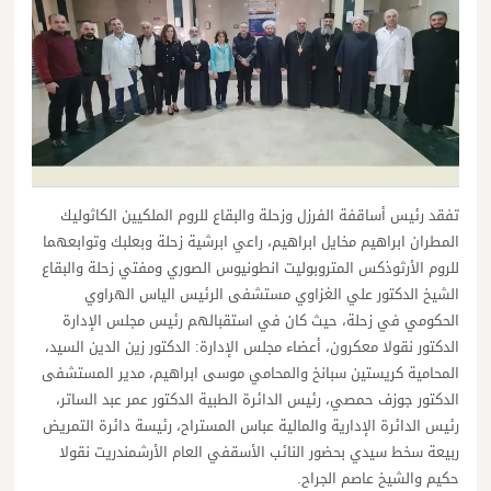
تفقد رئيس أساقفة الفرزل وزحلة والبقاع للروم الملكيين الكاثوليك
المطران ابراهيم مخايل ابراهيم، راعي ابرشية زحلة وبعلبك وتوابعهما
للروم الأرثوذكس المتروبوليت انطونيوس الصوري ومفتي زحلة والبقاع
الشيخ الدكتور علي الغزاوي مستشفى الرئيس الياس الهراوي
الحكومي في زحلة، حيث كان في استقبالهم رئيس مجلس الإدارة
الدكتور نقولا معكرون، أعضاء مجلس الإدارة: الدكتور زين الدين السيد،
المحامية كريستين سبانخ والمحامي موسى ابراهيم، مدير المستشفى
الدكتور جوزف حمصي، رئيس الدائرة الطبية الدكتور عمر عبد الساتر،
رئيس الدائرة الإدارية والمالية عباس المستراح، رئيسة دائرة التمريض
ربيعة سخط سيدي بحضور النائب الأسقفي العام الأرشمندريت نقولا
حكيم والشيخ عاصم الجراح.