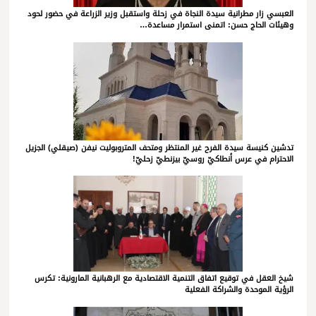
العبسي زار مطرانية سيدة النجاة في زحلة واستقبل وزير الزراعة في حضور لحود
وهيئات الحاج حسن: اتمنى استمرار مساعدة…
تدشين كنيسة سيدة الفرح غير المنتظر ومتحف المتروبوليت نيفن (صيقلي) الجزيل
الاحترام في عرس أنطاكيّ روسيّ بيزنطيّ زحليّ!
شيخ العقل في توقيع اتفاق التنمية الاقتصادية مع الرهبانية المارونية: تكرس
الرؤية الموحدة والشراكة الفعلية