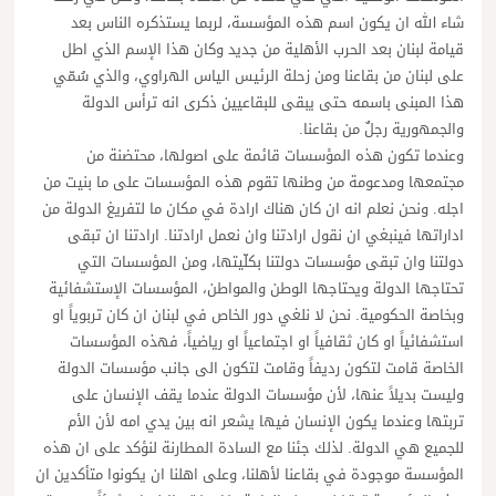
شاء الله ان يكون اسم هذه المؤسسة، لربما يستذكره الناس بعد
قيامة لبنان بعد الحرب الأهلية من جديد وكان هذا الإسم الذي اطل
على لبنان من بقاعنا ومن زحلة الرئيس الياس الهراوي، والذي سُمّي
هذا المبنى باسمه حتى يبقى للبقاعيين ذكرى انه ترأس الدولة
والجمهورية رجلٌ من بقاعنا.
وعندما تكون هذه المؤسسات قائمة على اصولها، محتضنة من
مجتمعها ومدعومة من وطنها تقوم هذه المؤسسات على ما بنيت من
اجله. ونحن نعلم انه ان كان هناك ارادة في مكان ما لتفريغ الدولة من
اداراتها فينبغي ان نقول ارادتنا وان نعمل ارادتنا. ارادتنا ان تبقى
دولتنا وان تبقى مؤسسات دولتنا بكلّيتها، ومن المؤسسات التي
تحتاجها الدولة ويحتاجها الوطن والمواطن، المؤسسات الإستشفائية
وبخاصة الحكومية. نحن لا نلغي دور الخاص في لبنان ان كان تربوياً او
استشفائياً او كان ثقافياً او اجتماعياً او رياضياً، فهذه المؤسسات
الخاصة قامت لتكون رديفاً وقامت لتكون الى جانب مؤسسات الدولة
وليست بديلاً عنها، لأن مؤسسات الدولة عندما يقف الإنسان على
تربتها وعندما يكون الإنسان فيها يشعر انه بين يدي امه لأن الأم
للجميع هي الدولة. لذلك جئنا مع السادة المطارنة لنؤكد على ان هذه
المؤسسة موجودة في بقاعنا لأهلنا، وعلى اهلنا ان يكونوا متأكدين ان