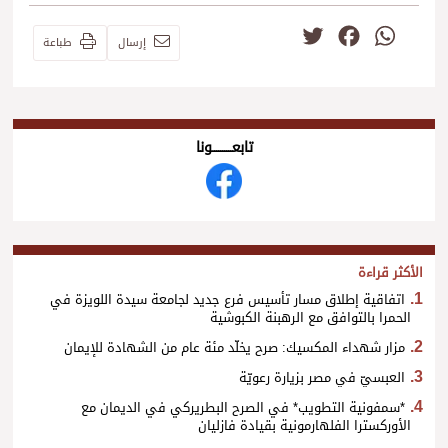
Twitter
Facebook
WhatsApp
إرسال
طباعة
تابعــــــــــونا
الأكثر قراءة
اتفاقية إطلاق مسار تأسيس فرع جديد لجامعة سيدة اللويزة في
الحمرا بالتوافق مع الرهبنة الكبوشية
مزار شهداء المكسيك: صرح يخلّد مئة عام من الشهادة للإيمان
العبسيّ في مصر بزيارة رعويّة
*سمفونية التطويب* في الصرح البطريركي في الديمان مع
الأوركسترا الفلهارمونية بقيادة فازليان