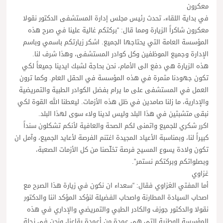
معكرون
في بداية اللقاء، تحدث رئيس مجلس إدارة المستشفى الدكتور نقولا
معكرون شاكراً الزيارة ومما قال: “بركتكم غالية علينا في صرح هذه
المؤسسة العامة التي يحتاجها الجميع. اشكر زيارتكم باسمي وباسم
الإدارة وجميع الموظفين وكل كوادر المستشفى، وهذا شرف لنا.
هذه الزيارة هي دفع الى الأمام، نحن بحاجة لشبك ايدينا جميعاً لكي
تكون جهودنا مثمرة في هذه المؤسسة في الحقل العام. وكما ترون
العمل في المستشفى على ما يرام بفضل الكوادر الطبية والتمريضية
والإدارية، ما زلنا صامدين في ظل هذه الأزمات. ليعطنا الله القوة لكي
نبقى متشبثين في هذا البلد وليس لدينا ولاء سوى لهذا البلد.
اكرر شكري للجميع واتمنى لكم الصحة والعافية لأنكم تشكلون سنداً
كبيراً لنا، وبمناسبة الأعياد المجيدة اغتنم الفرصة لأعايد الجميع، وآمل ان
تكون ولادة يسوع المسيح فرصة تخلّصنا من كل الأزمات الصعبة،
وبصلواتكم وبركتكم نستمر”.
غزاوي
أما المفتي الغزاوي فقال: “سعداء ان نكون في زيارة هذا الصرح مع
اصحاب السيادة المطارنة واصحاب الفضيلة لنؤكد المؤكد اننا والدكتور
نقولا والدكتور جوزف والكادر الطبي والتمريضي والإداري في هذه
المؤسسة الوطنية التي هي عمدة من أعمدة بقاعنا، ونحن في زحلة