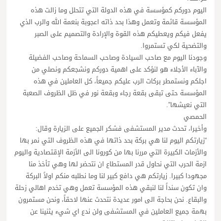
اليوم دوركم كمؤسسة في هذه الدولة التي تتحلل وما زالت هذه
المؤسسة قائمة وتعمل وهذا بحد ذاته اعجوبة بنعمة الله والرب الذي
يفعل فيكم ويعطيكم هذه القوة والإرادة والتصميم على الصبر
والتضحية لكي تستمروا.
وجودنا اليوم مع صاحب السيادة وصاحب السماحة وصاحب الفضيلة
والآباء الأجلاء هو لنؤكد على اهمية دوركم ونشجعكم ونصلي من
اجلكم ونستمطر بركات الرب عليكم جميعاً، كل العاملين في هذه
المؤسسة حتى تبقى بقعة رجاء وبقعة نور في ظل الظروف الصعبة
التي نعيشها”.
الحمصي
وأخيرا، تحدث مدير المستشفى فشكر الجميع على الزيارة وقال:
“زيارتكم اليوم لنا هي بركة بحد ذاتها في هذه الظروف التي نمر بها
والأزمات الكبيرة التي مررنا بها من كورونا الى الأزمة الإقتصادية واليوم
ازمة الحرب التي نحاول قدر المستطاع ان نتحضر لها وهي تأخذ منا
مجهودا كبيرا. زيارتكم هي دافع كبير لنا وما نطلبه منكم اولاً البركة
وان تكون سنداً لنا لنبقي هذه المؤسسة تعمل وهي تخدم اهالي زحلة
والبقاع. نحن بحاجة الى امور عديدة نتحدث عنها لاحقاً، ونحن مستمرون
بهمة جميع العاملين في المستشفى ولن ندع اي شيء يثنينا عن