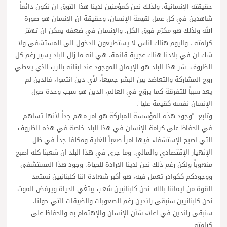
حقيقته الإنسانية. ولذلك نحن كمؤمنين لدينا هذا التوق ان نكون دائماً
شاهدين في كل عمل لقيمة الإنسان، وحقيقة ان الإنسان هو صورة
الله ولذلك هو مكرّم فوق الكل. والإنسان في ضعفه يمكن ان تهتز
كرامته ، واليوم هناك اناس لا يستطيعون الدخول الى المستشفى ولا
شك ان في بلادنا هناك عجيبة قائمة، هي انه ما زال البلد يسير رغم كل
الظروف. شر هذا البلد هو الإيمان الموجود عند ابنائه بالرب الذي يعطي
روح المشاركة والتعاضد بين البشر جميعاً، لأي دين انتموا، فالدين لم
يعد سبباً للتفرقة كما يروّج في العالم، الدين هو سبب وحدة حول
الإنسان نفسه كقيمة عليا”.
وتابع: “وجود هذه المؤسسة المباركة هو امر مهم جداً لأنها تساهم
في الحفاظ على كرامة الإنسان في هذا البلد خاصة في هذه الظروف
التي اصبح الإستشفاء فيها امراً صعباً للغاية ومكلفا جداً في ظل
الإنهيار الإقتصادي والمالي. وما جرى في هذا البلد ان شعبنا كله اصبح
منهوباً ولكن رغم ذلك نحن لدينا الإرادة للحياة. وجود هذا المستشفى
ووجودكم ككوادر تعمل فيه، هو أكبر شهادة اننا كلبنانيين نستمد
القوة من ايماننا بالله. نحن كلبنانيين شعب يبتغي الحياة ويرفض الموت.
نحن كلبنانيين سنبقى رائدين رغم الصعوبات والضيقات التي حولنا،
سنبقى رائدين في اعلاء شأن الإنسان والإهتمام به والحفاظ على
كرامته.