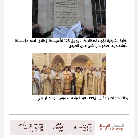
الكلّية الشرقية توّجت احتفالاتها باليوبيل 125 لتأسيسها بإطلاق اسم مؤسسها
الأرشمندريت يعقوب رياشي على الطريق…
زحلة احتفلت بالذكرى ال199 لعيد اعيادها خميس الجسد الإلهي
المطران
المطران
مستشفى الرئيس
المصدر:
الوكالة
ابراهيم مخايل
انطونيوس
الياس الهراوي
الوطنية للإعلام
ابراهيم
الصوري
الحكومي