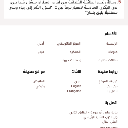
رسالة رئيس الطائفة الكلدانية في لبنان، المطران ميشال قصارجي،
في الذكرى السادسة لانفجار مرفأ بيروت: *لنحوّل الألم إلى رجاء ونبني
مستقبلًا يليق بلبنان*
الأقسام
الرئيسية
المركز الكاثوليكي
أديان
منوعات
المفكرة
ميديا
مقالات مختارة
إصدارات حبرية
روابط مفيدة
اللغات
مواقع صديقة
خريطة الموقع
عربي
الفاتيكان
من نحن
English
بكركي
اتصل بنا
Française
اتصل بنا
بناية رياض أبو جودة - الطابق الثاني
جل الديب الشارع الرئيسي
المتن, لبنان