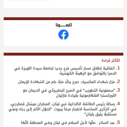
تابعــــــــــونا
الأكثر قراءة
اتفاقية إطلاق مسار تأسيس فرع جديد لجامعة سيدة اللويزة في
الحمرا بالتوافق مع الرهبنة الكبوشية
مزار شهداء المكسيك: صرح يخلّد مئة عام من الشهادة للإيمان
*سمفونية التطويب* في الصرح البطريركي في الديمان مع
الأوركسترا الفلهارمونية بقيادة فازليان
رسالة رئيس الطائفة الكلدانية في لبنان، المطران ميشال قصارجي،
في الذكرى السادسة لانفجار مرفأ بيروت: *لنحوّل الألم إلى رجاء ونبني
مستقبلًا يليق بلبنان*
عبد الساتر : صلّوا لأجل السلام في لبنان وفي المنطقة كلّها