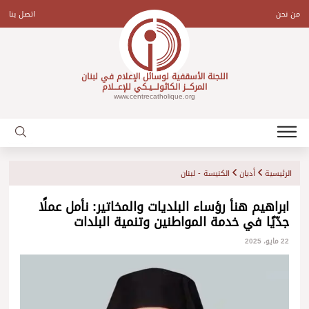
Ski
t
من نحن
اتصل بنا
conten
اللجنة الأسقفية لوسائل الإعلام في لبنان
المركـــز الكاثولـــيـكي للإعـــلام
www.centrecatholique.org
الرئيسية
أديان
الكنيسة - لبنان
ابراهيم هنأ رؤساء البلديات والمخاتير: نأمل عملًا
جدّيًا في خدمة المواطنين وتنمية البلدات
22 مايو، 2025