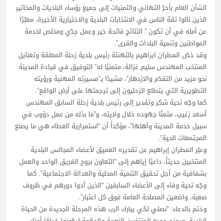
الشأن العام بأحرّ التهاني والتمنيات إلى جميع رؤساء البلديات والمخاتير
الذين نالوا ثقة الناس في الانتخابات البلدية والاختيارية الأخيرة، معبّرًا
عن أمله في أن تكون ” النتائج فاتحة خير وعمل جدّي ومخلص لخدمة
المواطنين وتنمية البلدات والقرى”.
وقد خصّ المطران ابراهيم بالتهنئة رئيس بلدية زحلة المعلقة وتعنايل
المنتخب المهندس سليم غزالة، متمنيًا له” التوفيق في قيادة المدينة
نحو مزيد من التقدّم والازدهار”، مشيدًا بـ”مسيرته المهنية ورؤيته
التطويرية التي يتطلع الزحليون إلى ترجمتها على أرض الواقع”.
كما وجّه تحية شكر وتقدير إلى رئيس بلدية زحلة السابق المهندس
أسعد زغيب، مثمنًا جهوده خلال ولايته، و”ما بذله من عمل دؤوب في
سبيل خدمة المدينة وأهلها”، مؤكداً أن “استمرارية العطاء هي ما يصنع
المجتمعات الحية”.
وعبّر المطران إبراهيم عن تقديره العميق لأعضاء المجالس البلدية
المنتخبين حديثاً، داعيًا إياهم إلى “التعاون بروح الفريق الواحد والعمل
بشفافية من أجل تحقيق التنمية المحلية والعدالة الاجتماعية”. كما
وجّه تحية وفاء إلى الأعضاء السابقين “الذين أدوا دورهم في ظروف
صعبة، واضعين المصلحة العامة فوق كل اعتبار”.
وختم بالدعاء: “نصلي لكي يبارك الرب هذه المرحلة الجديدة من الحياة