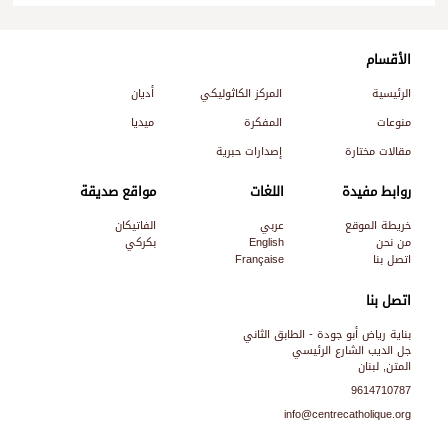
الأقسام
الرئيسية
المركز الكاثوليكي
أديان
منوعات
المفكرة
ميديا
مقالات مختارة
إصدارات حبرية
روابط مفيدة
اللغات
مواقع صديقة
خريطة الموقع
عربي
الفاتيكان
من نحن
English
بكركي
اتصل بنا
Française
اتصل بنا
بناية رياض أبو جودة - الطابق الثاني
جل الديب الشارع الرئيسي
المتن, لبنان
9614710787
info@centrecatholique.org