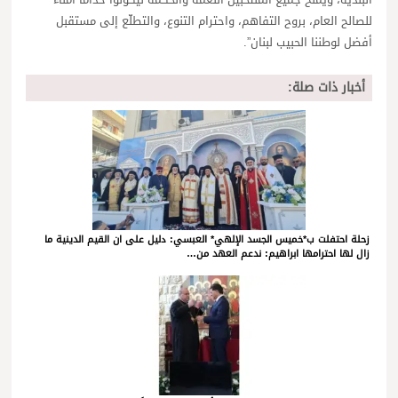
البلدية، ويمنح جميع المنتخبين النعمة والحكمة ليكونوا خدامًا أمناء
للصالح العام، بروح التفاهم، واحترام التنوع، والتطلّع إلى مستقبل
أفضل لوطننا الحبيب لبنان”.
أخبار ذات صلة:
زحلة احتفلت ب*خميس الجسد الإلهي* العبسي: دليل على ان القيم الدينية ما
زال لها احترامها ابراهيم: ندعم العهد من…