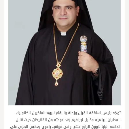
توجّه رئيس اساقفة الفرزل وزحلة والبقاع للروم الملكيين الكاثوليك
المطران إبراهيم مخايل ابراهيم بعد عودته من الفاتيكان حيث قابل
قداسة البابا لاوون الرابع عشر، وفي موقفٍ راعوي يعكس الحرص على