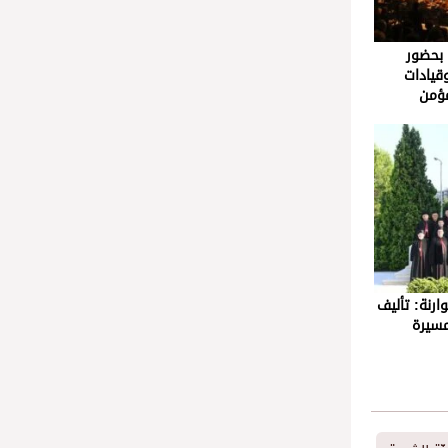
يّة بحضور
قيادات
ارنة: تأليف
مسيرة