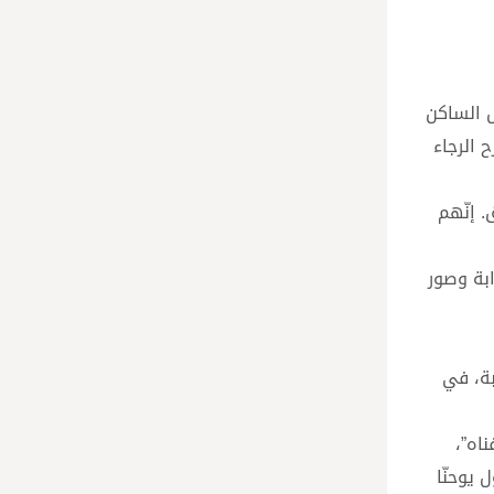
س الساكن
 الرجاء
 إنّهم
ابة وصور
بة، في
ناه”،
 يوحنّا