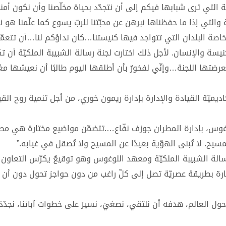
التي ترى شبابها فيكم إلى أن نتجدّد بحياة مخلّصنا وأن نكون أمنا
 والتي إذا ما حفظناها نبرهن عن محبّتنا للربّ يسوع كما علّمنا هو 
وبخاصة البلدان التي تتواجد فيها كنيستنا…كان نداؤكم لنا…أن تتعم
نيسة والإنسان. لأجل ذلك اختارت لجنة رسالة الشبيبة الملكيّة أن ت
20…عبر أربعة أنشطة استعرضتها اللجنة…وإنّي لفخورٌ بأن أطلقها اليوم طالبًا أن نعيشها م
ديميّة القيادة والإدارة بإدارة ريمون خوري، من أجل تنمية روح القي
 اللوغوس، بإدارة المطران جوزف نفّاع….تتضمّن مواضيع مختارة هي م
ح. لا تُبنى الهوّية بعيدًا عن المسيح ولا تُصقل في غيابه.”
رسالة الشبيبة الملكيّة ومعهد اللوغوس وهو توقيعٌ يكرّس التعاون
ارة بطريقة عصريّة تصل إلى كلّ راغب من دون حواجز تحول دون أن ي
ا حول العالم، هدفه أن نلتقي، نصغيَ، نسيرَ على خطوات آبائنا، نجدّد