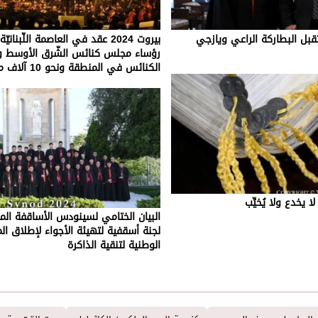
بل البطاركة الراعي ويازجي
بيروت 2024 عقد في العاصمة اللّبنان
رؤساء مجلس كنائس الشّرق الأوسط و
الكنائس في المنطقة ونحو 10 آلاف مؤمن
ا يخدع ولا يُخيِّب
البيان الختامي لسينودس الأساقفة المو
لجنة أسقفية لتهيئة الأجواء لإطلاق ال
الوطنية لتنقية الذاكرة