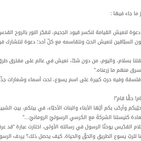
ما جاء فيها :
عوة لنعيش القيامة لنكسر قيود الجحيم، لنفجّر النور بالروح القد
 لنكون السبّاقين لنعيش الحبّ ونتقاسمه مع كلّ أحد؛ دعوة لنتشارك فرح
قتنا بسلام، واليوم، من دون شكّ، نعيش في عالم على مفترق طرق.
سرق منهم ما زرعناه.”
و فلسفة وفيه حربٌ كبيرة على اسم يسوع، تحت أسماء وشعارات جذّ
 حقًّا قام”!
يكم وأرحّب بكم أيّها الأبناء والبنات الأحبّاء، في بيتكم، بيتِ الشبي
ادة كنيستنا الشركةَ مع الكرسي الرسوليّ الرومانيّ…”
لام القدّيس يوحنّا الرسول في رسالته الأولى، اختارت عبارة “قد عرف
ها للربّ يسوع الطريقِ والحقّ والحياة. كيف يحصل ذلك؟ يردف الرسول