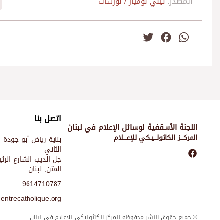
المصدر:
تيلي لوميار / نورسات
Twitter
Facebook
WhatsApp
اتصل بنا
اللجنة الأسقفية لوسائل الإعلام في لبنان
المركـــز الكاثولـــيـكي للإعـــلام
بناية رياض أبو جودة -
الثاني
جل الديب الشارع الر
المتن, لبنان
9614710787
entrecatholique.org
© جميع حقوق النشر محفوظة للمركز الكاثوليكي للإعلام في لبنان