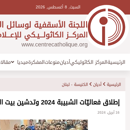
Ski
t
السبت, 8 أغسطس, 2026
conten
اللجنة الأسقفية لوسائل ال
المركـــز الكاثولـــيـكي للإعـــلا
www.centrecatholique.org
الرئيسية
المركز الكاثوليكي
أديان
منوعات
المفكرة
مقالا
ميديا
الرئيسية
أديان
الكنيسة - لبنان
إطلاق فعاليّات الشبيبة 2024 وتدشين بيت القدّيسة حنّة للشبيبة – كنيسة الروم الملكيّين الكاثوليك
16 أبريل، 2024