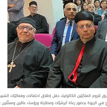
للروم الملكيّين الكاثوليك حفل إطلاق احتفالات وفعاليّات الشبيب
كيّ في الربوة بحضور رعاة أبرشيّات ومطارنة ورؤساء عامّين وممثّلين 