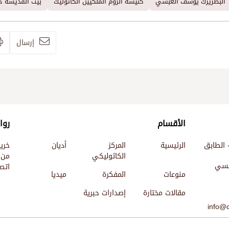
البطريرك يوسف العبسي
كنيسة الروم الملكيين الكاثوليك
بيت القدّيسة حن
إرسال
الأقسام
روا
 الطابق
الرئيسية
المركز
أديان
خري
الكاثوليكي
من 
ئيسي
اتصل
منوعات
المفكرة
ميديا
مقالات مختارة
إصدارات حبرية
info@c