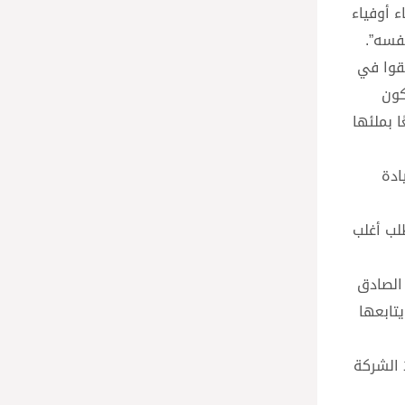
ء أوفياء
نفسه”.
ّقوا في
كون
عًا بملئها
ادة
طلب أغلب
 الصادق
تابعها
َ الشركة