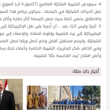
4- سينودسُ الشبيبة 
عمل الحركات الشبابيّة في كنيستنا…سيكون برنامج هذا السينودس
والانطلاق بخطى ثابتة بحيث نجعل كنيستنا أكثر نضارة وأكثر شب
5- أخيرًا وليس آخرًا، بعد …أن أُجبرنا على نقل الإكليريكيّة إ
البطريركيّة إلى بيت للشبيبة يؤمّونه للصلاة، وللإصغاء إلى 
الشبابيّة، ولرسم مستقبل أفضل وحلم أجمل وربّما لجعل المست
وفي الختام، شكر البطريرك الشبيبة الحاضرة وأعضاء لجنة رسالة
وأعلن افتتاح “بيت القدّيسة حنّة” للشبيبة.
أخبار ذات صلة: