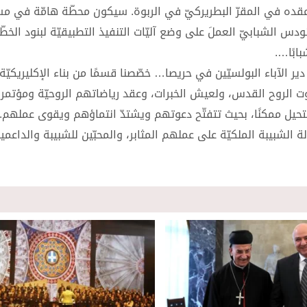
الملكيّة العالميّ (27تموز-4 آب) المنويّ عقده في المقرّ البطريركيّ في الربوة. سيكون محطّة هامّة
 الشبابيّ العملَ على وضع آليّات التنفيذ التطبيقيّة لبنود الخطّ
ابًا….
لى دير الآباء البولسيّين في حريصا… خصّصنا قسمًا من بناء الإكليريكيّ
صوت الروح القدس، ولعيش الخبرات، وعقد رياضاتهم الروحيّة ومؤتمر
حيل ممكنًا، بحيث تتفتّح دعوتهم ويشتدّ انتماؤهم ويقوى عملهم.
 الشبيبة الملكيّة على عملهم المثابر، والمحبّين للشبيبة والداعمي