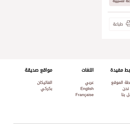
ّة للشبيبة
طباعة
بط مفيدة
اللغات
مواقع صديقة
طة الموقع
عربي
الفاتيكان
نحن
English
بكركي
 بنا
Française