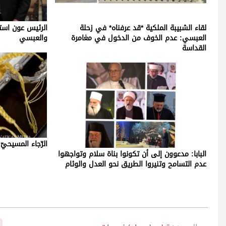
لقاء الشبيبة الملكية *قد عرفناه* في زحلة
الرئيس عون استق
العبسي: عدم الخوف من الدخول في مغامرة
والعبسي
القداسة
الرّجاء المسيحيّ ل
البابا: مدعوون إلى أن تكونوا بناة سلام وتواجهوا
عدم التسامح وتنيروا الطريق نحو العدل والوئام