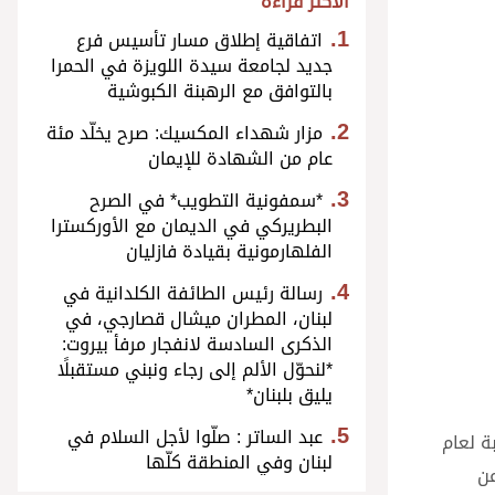
الأكثر قراءة
اتفاقية إطلاق مسار تأسيس فرع
جديد لجامعة سيدة اللويزة في الحمرا
بالتوافق مع الرهبنة الكبوشية
مزار شهداء المكسيك: صرح يخلّد مئة
عام من الشهادة للإيمان
*سمفونية التطويب* في الصرح
البطريركي في الديمان مع الأوركسترا
الفلهارمونية بقيادة فازليان
رسالة رئيس الطائفة الكلدانية في
لبنان، المطران ميشال قصارجي، في
الذكرى السادسة لانفجار مرفأ بيروت:
*لنحوّل الألم إلى رجاء ونبني مستقبلًا
يليق بلبنان*
عبد الساتر : صلّوا لأجل السلام في
ة لعام
لبنان وفي المنطقة كلّها
عن