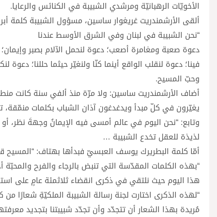
الأخويّات الرهبانيّة ومرشدي الشبيبة في الكنائس والرعايا.
ألقى الأرشمندريت غريغوار ساسين، مسؤول الشبيبة كلمة أبرز 
“نحن الشبيبة في لبنان وفي الشرق الأوسط عندنا
دعوة صعبة ومغامرة أصعب؛ دعوة لنحمل الآلام بصبر وإيمان؛ د
فينا؛ دعوة لنقلب الواقع أينما كنّا ولنغيّر حيثما حللنا؛ دعوة
وحبّ المسيح.
أضاف الأرشمندريت ساسين: ولا مرّة منذ ألفي سنة كانت منط
يغيّرون في كلّ مبدأ ويدغدغون آذان الشباب بكلمات منمّقة، ت
وتابع: “نحن اليوم في عالم أمسى فيه الإيمانُ وجهةَ نظر، أ
لذيذة للعقل تخدع الشبيبة …
أمّا كلمة البطريرك يوسف العبسيّ فبدأها بهتاف: “المسيح قام!
“بهذه الكلمات المقدّسة التي تنبض بالرجاء والفرح والمحبّة أحيّ
هذا اليوم حيث نلتقي في ذكرى انقضاء ثلاثمئة عامٍ على استع
“لهذه الذكرى اختارت لجنة رسالة الشبيبة الملكيّةِ شعارًا من ك
مُريدة بهذا الشعار أن تتجدّد وأن تجدّد شبيبتنا بتجديد معرفت