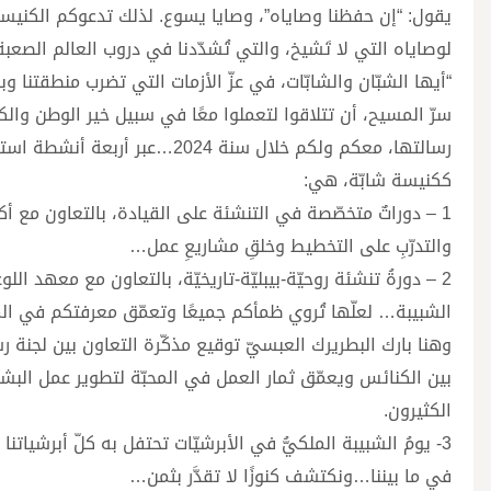
يقول: “إن حفظنا وصاياه”، وصايا يسوع. لذلك تدعوكم الكنيسة 
لوصاياه التي لا تَشيخ، والتي تُشدّدنا في دروب العالم الصعبة
“أيها الشبّان والشابّات، في عزّ الأزمات التي تضرب منطقتنا 
سرّ المسيح، أن تتلاقوا لتعملوا معًا في سبيل خير الوطن والك
رسالتها، معكم ولكم خلال سنة 24
ككنيسة شابّة، هي:
1 – دوراتٌ متخصّصة في التنشئة على القيادة، بالتعاون مع أكا
والتدرّبِ على التخطيط وخلقِ مشاريعِ عمل…
2 – دورةُ تنشئة روحيّة-بيبليّة-تاريخيّة، بالتعاون مع معهد
الشبيبة… لعلّها تُروي ظمأكم جميعًا وتعمّق معرفتكم في المسي
وهنا بارك البطريرك العبسيّ توقيع مذكّرة التعاون بين لجنة 
بين الكنائس ويعمّق ثمار العمل في المحبّة لتطوير عمل البش
الكثيرون.
3- يومُ الشبيبة الملكيُّ في الأبرشيّات تحتفل به كلّ أبرشياتن
في ما بيننا…ونكتشف كنوزًا لا تقدَّر بثمن…