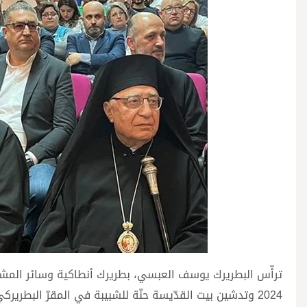
ترأّس البطريرك يوسف العبسي، بطريرك أنطاكية وسائر المشرق 
2024 وتدشين بيت القدّيسة حنّة للشبيبة في المقرّ البطرير