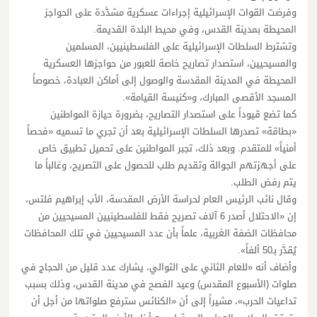
وفرضت القوات الإسرائيلية إجراءات عسكرية مشدَّدة على الحواجز
المحيطة بمدينة القدس، وفي محيط البلدة القديمة.
وتشترط السلطات الإسرائيلية على الفلسطينيين، المسلمين
والمسيحيين، استصدار تصاريح خاصة للعبور من حواجزها العسكرية
المحيطة في المدينة المقدسة والوصول إلى أماكن العبادة، خصوصاً
المسجد الأقصى المبارك، و«كنيسة القيامة».
كما تضع قيوداً على استصدار التصاريح، بضرورة حيازة المواطنين
«بطاقة» تصدرها السلطات الإسرائيلية بعد أن تجري ما تسميه «فحصاً
أمنياً» للمتقدم. وبعد ذلك، تجبر المواطنين على تحميل تطبيق خاص
على أجهزتهم الجوالة وتقديم طلب للحصول على التصريح، وغالباً ما
يتم رفض الطلب.
وقال نائب الرئيس العام لحراسة الأرض المقدسة، الأب إبراهيم فلتس،
إن «الاحتلال أصدر 6 آلاف تصريح فقط للفلسطينيين المسيحيين من
محافظات الضفة الغربية، علماً بأن عدد المسيحيين في تلك المحافظات
يُقدَّر بـ50 ألفاً».
وأضاف أنه «للعام الثاني على التوالي، يشارك عدد قليل من الحجاج في
صلوات (الأسبوع المقدس) وعيد الفصح في مدينة القدس، وذلك بسبب
تداعيات الحرب»، مشيراً إلى أن «الكنائس سترفع صلواتها من أجل أن