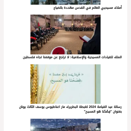
أملاك مسيحيي العالم في القدس مهددة بالضياع
الملك للقيادات المسيحية والإسلامية: لا تراجع عن موقفنا تجاه فلسطين
رسالة عيد القيامة 2024 لغبطة البطريرك مار اغناطيوس يوسف الثالث يونان
بعنوان "فِصْحُنا هو المسيح"