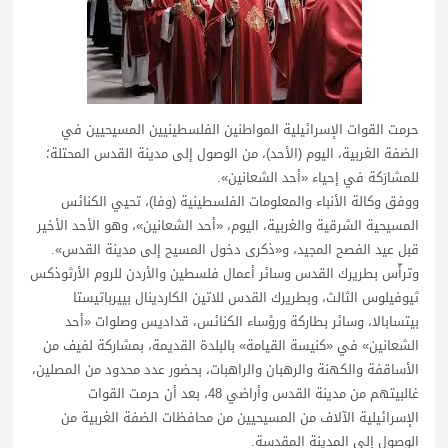
حرمت القوات الإسرائيلية المواطنين الفلسطينيين المسيحيين في
الضفة الغربية، اليوم (الأحد)، من الوصول إلى مدينة القدس المحتلة؛
للمشارَكة في إحياء «أحد الشعانين».
ووفق وكالة الأنباء والمعلومات الفلسطينية (وفا)، تحيي الكنائس
المسيحية الشرقية والغربية، اليوم، «أحد الشعانين»، وهو الأحد الأخير
قبل عيد الفصح المجيد، و«ذكرى دخول المسيح إلى مدينة القدس».
وترأّس بطريرك القدس وسائر أعمال فلسطين والأردن للروم الأرثوذكس
ثيوفيلوس الثالث، وبطريرك القدس للاتين الكاردينال بييرباتيستا
بيتسابالا، وسائر بطاركة ورؤساء الكنائس، قداديس وصلوات «أحد
الشعانين» في «كنيسة القيامة» بالبلدة القديمة، بمشاركة لفيف من
الأساقفة والكهنة والرهبان والراهبات، بحضور عدد محدود من المصلين،
غالبيتهم من مدينة القدس وأراضي 48، بعد أن حرمت القوات
الإسرائيلية الآلاف من المسيحيين من محافظات الضفة الغربية من
الوصول إلى المدينة المقدسة.