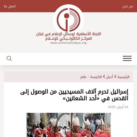
Ski
t
من نحن
اتصل بنا
conten
اللجنة الأسقفية لوسائل الإعلام في لبنان
المركـــز الكاثولـــيـكي للإعـــلام
www.centrecatholique.org
الرئيسية
أديان
الكنيسة - عالم
إسرائيل تحرم آلاف المسيحيين من الوصول إلى
القدس في «أحد الشعانين»
14 أبريل، 2025