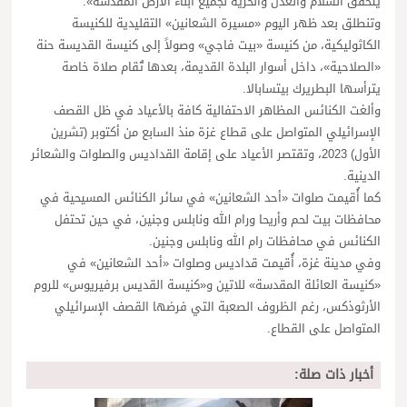
يتحقق السلام والعدل والحرية لجميع أبناء الأرض المقدسة».
وتنطلق بعد ظهر اليوم «مسيرة الشعانين» التقليدية للكنيسة
الكاثوليكية، من كنيسة «بيت فاجي» وصولاً إلى كنيسة القديسة حنة
«الصلاحية»، داخل أسوار البلدة القديمة، بعدها تُقام صلاة خاصة
يترأسها البطريرك بيتسابالا.
وألغت الكنائس المظاهر الاحتفالية كافة بالأعياد في ظل القصف
الإسرائيلي المتواصل على قطاع غزة منذ السابع من أكتوبر (تشرين
الأول) 2023، وتقتصر الأعياد على إقامة القداديس والصلوات والشعائر
الدينية.
كما أُقيمت صلوات «أحد الشعانين» في سائر الكنائس المسيحية في
محافظات بيت لحم وأريحا ورام الله ونابلس وجنين، في حين تحتفل
الكنائس في محافظات رام الله ونابلس وجنين.
وفي مدينة غزة، أُقيمت قداديس وصلوات «أحد الشعانين» في
«كنيسة العائلة المقدسة» للاتين و«كنيسة القديس برفيريوس» للروم
الأرثوذكس، رغم الظروف الصعبة التي فرضها القصف الإسرائيلي
المتواصل على القطاع.
أخبار ذات صلة: