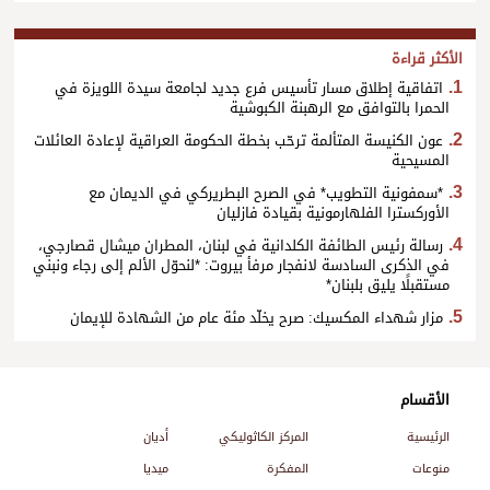
الأكثر قراءة
اتفاقية إطلاق مسار تأسيس فرع جديد لجامعة سيدة اللويزة في
الحمرا بالتوافق مع الرهبنة الكبوشية
عون الكنيسة المتألمة ترحّب بخطة الحكومة العراقية لإعادة العائلات
المسيحية
*سمفونية التطويب* في الصرح البطريركي في الديمان مع
الأوركسترا الفلهارمونية بقيادة فازليان
رسالة رئيس الطائفة الكلدانية في لبنان، المطران ميشال قصارجي،
في الذكرى السادسة لانفجار مرفأ بيروت: *لنحوّل الألم إلى رجاء ونبني
مستقبلًا يليق بلبنان*
مزار شهداء المكسيك: صرح يخلّد مئة عام من الشهادة للإيمان
الأقسام
الرئيسية
المركز الكاثوليكي
أديان
منوعات
المفكرة
ميديا