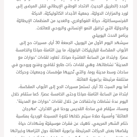
الجدد (الطريق الجديد)، الاتحاد الوطني الإيطالي لنقل المرضى إلى
لورد والمزارات الدوليّة، جمعية الأجداد الكاثوليكيّة، الحركة
الفرنسيسكانيّة، حركة الفوكولاري، والعديد من المنظمات الإيطاليّة
والدوليّة التي ترافق النمو الإنساني والروحي للعائلات.
برنامج الحدث اليوبيلي
سيشهد اليوم الأول من اليوبيل، الجمعة 30 أيار، مسيرات حج إلى
الأبواب المقدّسة للبازيليكات البابويّة، ما بين الثامنة صباحًا والخامسة
عصرًا. وابتداءً من الساعة العاشرة صباحًا، تعاود لقاءات “حوارات مع
المدينة” نشاطاتها، وهي لقاءات ذات طابع ثقافيّ وفنيّ وروحيّ في
ساحات وسط مدينة روما، والتي تُحييها مؤسّسات وجمعيات وحركات
مختلفة مرتبطة براعوية العائلة.
أما يوم السبت 31 أيار، تستمرّ مسيرات الحج إلى الأبواب المقدّسة،
ابتداءً من الساعة الثامنة صباحًا وحتى الخامسة عصرًا. كما ستقام خلال
اليوم عدة نشاطات واحتفالات من خلال لقاءات “حوارات مع المدينة”.
ومساءً، سيُقام في ساحة القديس يوحنا في اللاتران، “مهرجان
العائلة” وأمسية صلاة سيتم خلالها تلاوة المسبحة الوردية بمناسبة
ختام الشهر المريمي، ناهيك عن فقرات موسيقيّة وشهادات حياة
يقدّمها بعض الحركات المرتبطة براعوية العائلة حول التزامها وخبراتها