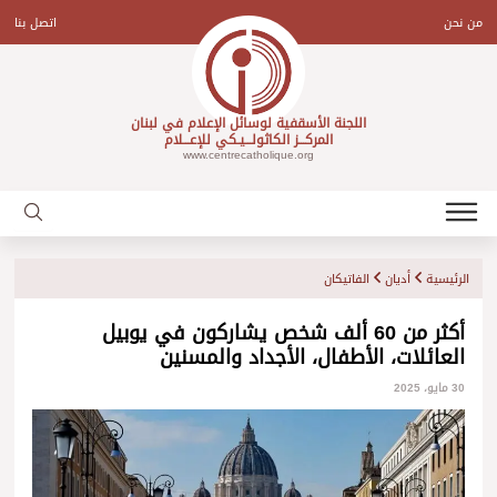
Ski
t
من نحن
اتصل بنا
conten
اللجنة الأسقفية لوسائل الإعلام في لبنان
المركـــز الكاثولـــيـكي للإعـــلام
www.centrecatholique.org
الرئيسية
أديان
الفاتيكان
أكثر من 60 ألف شخص يشاركون في يوبيل
العائلات، الأطفال، الأجداد والمسنين
30 مايو، 2025