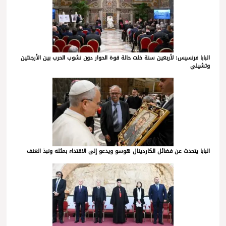
البابا فرنسيس: لأربعين سنة خلت حالة قوة الحوار دون نشوب الحرب بين الأرجنتين
وتشيلي
البابا يتحدث عن فضائل الكاردينال هوسو ويدعو إلى الاقتداء بمثله ونبذ العنف