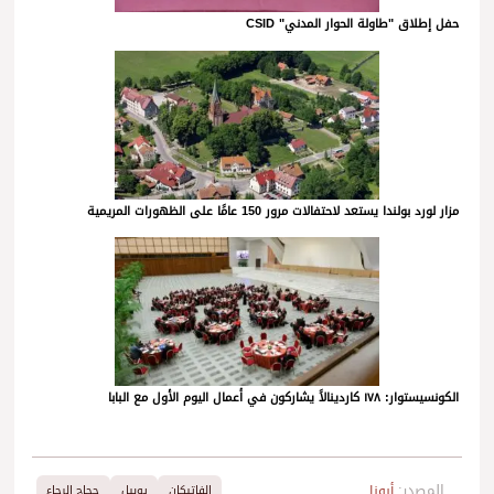
حفل إطلاق "طاولة الحوار المدني" CSID
مزار لورد بولندا يستعد لاحتفالات مرور 150 عامًا على الظهورات المريمية
الكونسيستوار: ١٧٨ كاردينالاً يشاركون في أعمال اليوم الأول مع البابا
المصدر:
أبونا
الفاتيكان
يوبيل
حجاج الرجاء