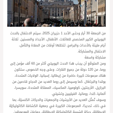
من الجمعة 30 أيار وحتى الأحد 1 حزيران 2025، سيتم الاحتفال بالحدث
اليوبيلي الكبير المخصص للعائلات، الأطفال، الأجداد والمسنين. ثلاثة
أيام مليئة بالأحداث والبرامج، تتخللها أوقات من الصلاة والتأمل،
الاحتفال والمشاركة.
مشاركة واسعة
ومن المتوقّع أن يجذب هذا الحدث اليوبيلي أكثر من 60 ألف مؤمن إلى
روما، من 120 دولة من جميع القارات. وعلى وجه الخصوص، ستكون
هناك مجموعات كبيرة حاضرة من إيطاليا، إسبانيا، الولايات المتحدة،
بولندا والبرتغال. كما وسيصل إلى روما العديد من الحجاج قادمين من
البرازيل، الأرجنتين، كولومبيا، المكسيك، المملكة المتحدة، سويسرا،
ألمانيا، كندا، رومانيا، الفيليبين وتشيلي.
وسوف تُمثّل العديد من الأبرشيات والجمعيات والحركات الكنسيّة، بما
في ذلك، تحديدًا، المجموعات الكبيرة في جمعية الكشافة الكاثوليكيّة
الإيطاليّة، حركة الشبيبة الكاثوليكيّة الإيطاليّة، جماعات الموعوظين