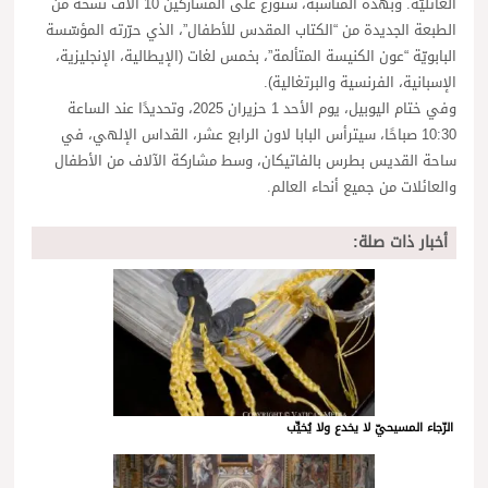
العائليّة. وبهذه المناسبة، ستُوزّع على المشاركين 10 آلاف نسخة من
الطبعة الجديدة من “الكتاب المقدس للأطفال”، الذي حرّرته المؤسّسة
البابويّة “عون الكنيسة المتألمة”، بخمس لغات (الإيطالية، الإنجليزية،
الإسبانية، الفرنسية والبرتغالية).
وفي ختام اليوبيل، يوم الأحد 1 حزيران 2025، وتحديدًا عند الساعة
10:30 صباحًا، سيترأس البابا لاون الرابع عشر، القداس الإلهي، في
ساحة القديس بطرس بالفاتيكان، وسط مشاركة الآلاف من الأطفال
والعائلات من جميع أنحاء العالم.
أخبار ذات صلة:
الرّجاء المسيحيّ لا يخدع ولا يُخيِّب