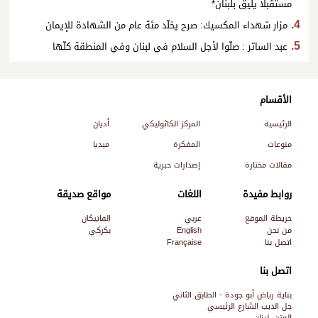
مستقبلًا يليق بلبنان*
مزار شهداء المكسيك: صرح يخلّد مئة عام من الشهادة للإيمان
عبد الساتر : صلّوا لأجل السلام في لبنان وفي المنطقة كلّها
الأقسام
الرئيسية
المركز الكاثوليكي
أديان
منوعات
المفكرة
ميديا
مقالات مختارة
إصدارات حبرية
روابط مفيدة
اللغات
مواقع صديقة
خريطة الموقع
عربي
الفاتيكان
من نحن
English
بكركي
اتصل بنا
Française
اتصل بنا
بناية رياض أبو جودة - الطابق الثاني
جل الديب الشارع الرئيسي
المتن, لبنان