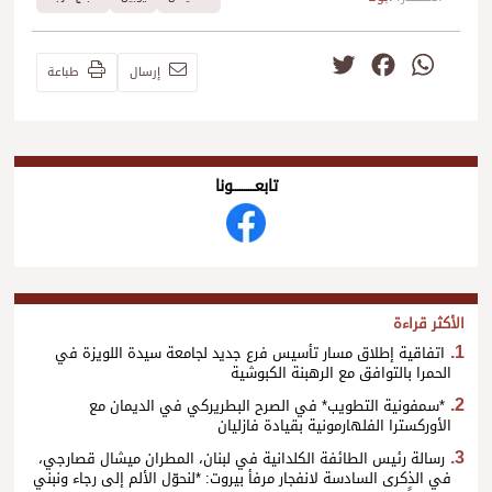
Twitter
Facebook
WhatsApp
إرسال
طباعة
تابعــــــــــونا
الأكثر قراءة
اتفاقية إطلاق مسار تأسيس فرع جديد لجامعة سيدة اللويزة في
الحمرا بالتوافق مع الرهبنة الكبوشية
*سمفونية التطويب* في الصرح البطريركي في الديمان مع
الأوركسترا الفلهارمونية بقيادة فازليان
رسالة رئيس الطائفة الكلدانية في لبنان، المطران ميشال قصارجي،
في الذكرى السادسة لانفجار مرفأ بيروت: *لنحوّل الألم إلى رجاء ونبني