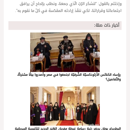
وإختتم بالقول: “لنشكر الرّبّ الّذي جمعنا، ونطلب بإلحاح أن يرافق
اجتماعاتنا وقراراتنا، لكي ننفّذ إرادته المقدّسة في كلّ ما نقوم به”.
أخبار ذات صلة:
رؤساء الكنائس الأرثوذكسيّة الشّرقيّة اجتمعوا في مصر وأصدروا بيانًا مشتركًا،
والتّفاصيل؟
البطريرك يونان يحضر رتبة رسامة غبطة مفريان الهند الجديد للكنيسة السريانية