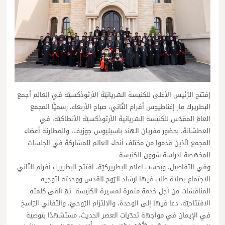
إفتتح الرّئيس الأعلى للكنيسة السّريانيّة الأرثوذكسيّة في العالم أجمع
البطريرك مار إغناطيوس أفرام الثّاني، صباح الأربعاء، رسميًّا المجمع
العامّ المقدّس للكنيسة السّريانية الأرثوذكسيّة الأنطاكيّة، في
العطشانة، بحضور مفريان الهند باسيليوس جوزيف، والمطارنة أعضاء
المجمع الّذين قدموا من مختلف أنحاء العالم للمشاركة في الجلسات
المخصّصة لدراسة شؤون الكنيسة.
وفي التّفاصيل، وبحسب إعلام البطريركيّة، افتتح البطريرك أفرام الثّاني
الاجتماع بصلاة طلب فيها إرشاد الرّوح القدس ووحدته لتوجيه
المناقشات من أجل خدمة مثمرة لمسيرة الكنيسة. ثمّ ألقى كلمته
الافتتاحيّة، دعا فيها إلى الوحدة، والالتزام الرّوحيّ، والتّفاني الرّاسخ
في الإيمان في مواجهة تحدّيات العصر الحديث، مستشهدًا بتوصية