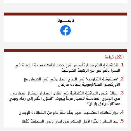
تابعــــــــــونا
الأكثر قراءة
اتفاقية إطلاق مسار تأسيس فرع جديد لجامعة سيدة اللويزة في
الحمرا بالتوافق مع الرهبنة الكبوشية
*سمفونية التطويب* في الصرح البطريركي في الديمان مع
الأوركسترا الفلهارمونية بقيادة فازليان
رسالة رئيس الطائفة الكلدانية في لبنان، المطران ميشال قصارجي،
في الذكرى السادسة لانفجار مرفأ بيروت: *لنحوّل الألم إلى رجاء ونبني
مستقبلًا يليق بلبنان*
مزار شهداء المكسيك: صرح يخلّد مئة عام من الشهادة للإيمان
عبد الساتر : صلّوا لأجل السلام في لبنان وفي المنطقة كلّها