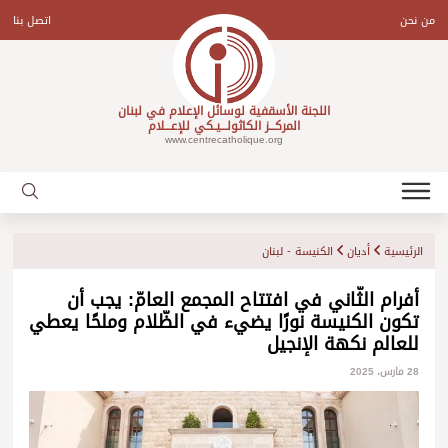
Ski
t
من نحن
اتصل بنا
conten
اللجنة الأسقفية لوسائل الإعلام في لبنان
المركـــز الكاثولـــيـكي للإعـــلام
www.centrecatholique.org
الرئيسية
أديان
الكنيسة - لبنان
أفرام الثّاني في افتتاح المجمع العامّ: يجب أن
تكون الكنيسة نورًا يضيء في الظّلام وملحًا يعطي
للعالم نكهة الإنجيل
28 مارس، 2025