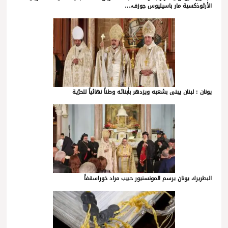
الأرثوذكسية مار باسيليوس جوزف،…
يونان : لبنان يبنى بشعبه ويزدهر بأبنائه وطناً نهائياً للحرّية
البطريرك يونان يرسم المونسنيور حبيب مراد خوراسقفاً