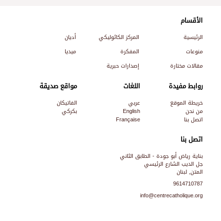
الأقسام
الرئيسية
المركز الكاثوليكي
أديان
منوعات
المفكرة
ميديا
مقالات مختارة
إصدارات حبرية
روابط مفيدة
اللغات
مواقع صديقة
خريطة الموقع
عربي
الفاتيكان
من نحن
English
بكركي
اتصل بنا
Française
اتصل بنا
بناية رياض أبو جودة - الطابق الثاني
جل الديب الشارع الرئيسي
المتن, لبنان
9614710787
info@centrecatholique.org