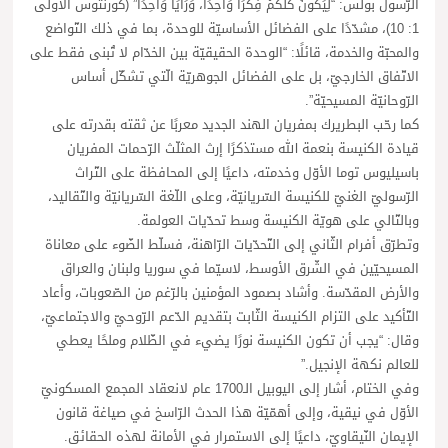
الرّسول بولس: “لِيَكُونَ كُلُّكُمْ فِكْرًا وَاحِدًا، وَرَأْيًا وَاحِدًا” (كورنثوس الأولى
1: 10)، مشدّدًا على الفضائل الأساسيّة للوحدة، بما في ذلك التّواضع
والمحبّة والخدمة، قائلًا: “الوحدة الحقيقيّة بين الخدّام لا تُبنى فقط على
الاتّفاق الخارجيّ، بل على الفضائل الجوهريّة الّتي تشكّل أساس
الرّوحانيّة المسيحيّة”.
كما رحّب البطريرك بمفريان الهند الجديد معربًا عن ثقته بقدرته على
قيادة الكنيسة بنعمة الله مستذكرًا إرث المثلّث الرّحمات المفريان
باسيليوس توما الأوّل وخدمته، داعيًا إلى المحافظة على التّراث
الرّسوليّ الغنيّ للكنيسة السّريانيّة، وعلى اللّغة السّريانيّة والتّقاليد،
وبالتّالي على هويّة الكنيسة وسط تحدّيات العولمة.
وتطرّق أفرام الثّاني إلى التّحدّيات الرّاهنة، فسلّط الضّوء على معاناة
المسيحيّين في الشّرق الأوسط، لاسيّما في سوريا ولبنان والعراق
والأرض المقدّسة. وأشاد بصمود المؤمنين بالرّغم من الصّعوبات، وأعاد
التّأكيد على التزام الكنيسة الثّابت بتقديم الدّعم الرّوحيّ والاجتماعيّ،
وقال: “يجب أن تكون الكنيسة نورًا يضيء في الظّلام وملحًا يعطي
للعالم نكهة الإنجيل.”
وفي الختام، أشار إلى اليوبيل الـ1700 عام لانعقاد المجمع المسكونيّ
الأوّل في نيقية، وإلى أهمّيّة هذا الحدث الرّاسخ في صياغة قانون
الإيمان النّيقاويّ، داعيًا إلى الاستمرار في الأمانة لهذه الحقائق.