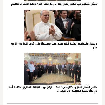
تسلّم وتسليم في مكتب إقليم زحلة في كاريتاس لبنان برعاية المطران إبراهيم
كاستيل غاندولفو: أبرشية ألبانو تقيم حفلًا موسيقيًا على شرف البابا لاوُن الرابع
عشر
قداس الشكر السنوي لـ*كاريتاس* صيدا - الزهراني - النبطية المطران الحداد : أنتم
في خطّ تعليم الكنيسة الاب عبود:…