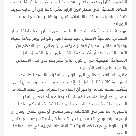
الإلهي ويتناول معهم طعام الغداء أيضا. ولم يُخف سيادته قلقه حيال
المهام المتعبة التي تنتظر لاون الرابع عشر، لافتا إلى أن بداية حبريته
كانت حافلة بالاحتفالات واللقاءات، لاسيما وأنها تزامنت مع السنة
اليوبيلية.
وروى أنه تأثر جداً عندما شاهد البابا يسير في شوارع روما حاملاً القربان
المقدس، لمناسبة الاحتفال بعيد جسد الرب، وهو لم يوفر جهداً للقيام
بواجباته. وقال المطران فيفا إنه يخشى أن يعاني الحبر الأعظم من
التعب الشديد بعد أن أضيف هذا اللقاء على جدول الأعمال خلال
الاستراحة الصيفية، مع أن لاون الرابع عشر يصر على لقاء الأشخاص
والتعرف على واقع الأبرشية.
مضى الأسقف الإيطالي إلى القول إن الفقراء، بالنسبة للكنيسة،
ليسوا مشكلة تنتظر الحلول، إذ إنهم يجسدون حضور الرب يسوع الذي
يكشف نفسه للعالم. واعتبر أن اللقاء مع الفقراء، ليس فقط اللقاء مع
الله، بل هو أيضا لقاء مع أنفسنا، لأنه بمثابة مرآة تعكس الفقر
الموجود داخل كل واحد منا، موضحا أن هذا الفقر قد لا يكون مادياً
بالضرورة إنما فقر في العلاقات، وفقر نفسي أو حتى خلقي. وقال إن
أبرشية ألبانو تولي هيئة كاريتاس اهتماماً كبيراً، وهذا يصح على كامل
التراب الوطني حيث تضع الأبرشيات الأنشطة الخيرية في صلب عملها
الرعوي.