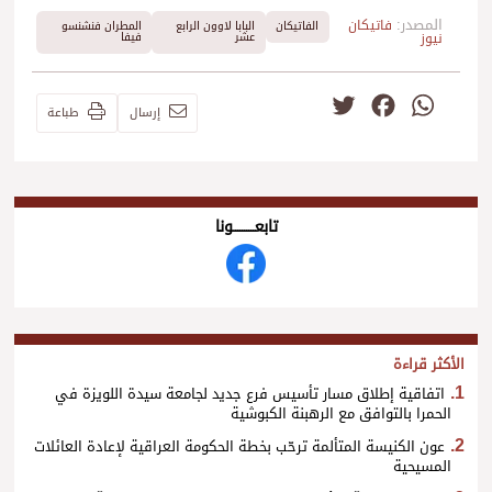
المصدر:
فاتيكان
الفاتيكان
البابا لاوون الرابع
المطران فنشنسو
نيوز
عشر
فيفا
Twitter
Facebook
WhatsApp
إرسال
طباعة
تابعــــــــــونا
الأكثر قراءة
اتفاقية إطلاق مسار تأسيس فرع جديد لجامعة سيدة اللويزة في
الحمرا بالتوافق مع الرهبنة الكبوشية
عون الكنيسة المتألمة ترحّب بخطة الحكومة العراقية لإعادة العائلات
المسيحية