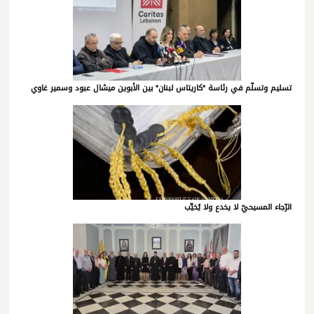
تسليم وتسلّم في رئاسة *كاريتاس لبنان* بين الأبوين ميشال عبود وسمير غاوي
الرّجاء المسيحيّ لا يخدع ولا يُخيِّب