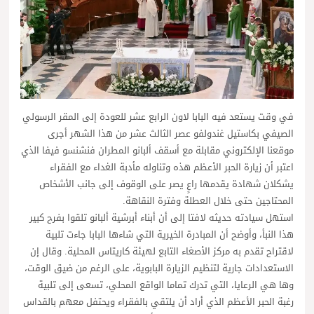
في وقت يستعد فيه البابا لاون الرابع عشر للعودة إلى المقر الرسولي
الصيفي بكاستيل غندولفو عصر الثالث عشر من هذا الشهر أجرى
موقعنا الإلكتروني مقابلة مع أسقف ألبانو المطران فنشنسو فيفا الذي
اعتبر أن زيارة الحبر الأعظم هذه وتناوله مأدبة الغداء مع الفقراء
يشكلان شهادة يقدمها راعٍ يصر على الوقوف إلى جانب الأشخاص
المحتاجين حتى خلال العطلة وفترة النقاهة.
استهل سيادته حديثه لافتا إلى أن أبناء أبرشية ألبانو تلقوا بفرح كبير
هذا النبأ، وأوضح أن المبادرة الخيرية التي شاءها البابا جاءت تلبية
لاقتراح تقدم به مركز الأصغاء التابع لهيئة كاريتاس المحلية. وقال إن
الاستعدادات جارية لتنظيم الزيارة البابوية، على الرغم من ضيق الوقت،
وها هي الرعايا، التي تدرك تماما الواقع المحلي، تسعى إلى تلبية
رغبة الحبر الأعظم الذي أراد أن يلتقي بالفقراء ويحتفل معهم بالقداس