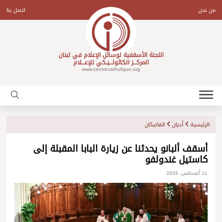
Ski
t
من نحن
اتصل بنا
conten
اللجنة الأسقفية لوسائل الإعلام في لبنان
المركـــز الكاثولـــيـكي للإعـــلام
www.centrecatholique.org
الرئيسية
أديان
الفاتيكان
أسقف ألبانو يحدثنا عن زيارة البابا المقبلة إلى
كاستيل غندولفو
11 أغسطس، 2025