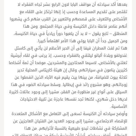
بعدها أكد سيادته أن مواقف البابا لاون الرابع عشر تجاه الفقراء لا
تقتصر على تقديم المساعدة وحسب إذ إنها ترتكز على اللقاء مع
الأشخاص والتعرف على قصصهم والتعبير عن القرب منهم كي يشعروا
أنهم عناصر فاعلة داخل الكنيسة وفي حياة المجتمع. ومن هذا
المنطلق – تابع يقول – لا بد أن يلعبوا دوراً ريادياً في حياة الكنيسة،
ومن الجميل جداً أن البابا يولي هذا الأمر اهتماماً كبيرا.
هذا ثم لفت المطران فيفا إلى أن الحبر الأعظم لن يأتي إلى كاستل
غندولفو وبلدة ألبانو ليلتقي بالفقراء وحسب، إذ يرغب في لقاء أبرشية
تعتني بالأشخاص، لاسيما المحتاجين والمشردين، موضحا أن ثمة أشخاصا
كثيرين ينامون في سياراتهم، وقال إن هيئة كاريتاس المحلية تدير
ثلاثة بيوت للضيافة، من بينها بيت يقيم فيه الآباء الذين انفصلوا عن
زوجاتهم، وهو مشروع رائد في إيطاليا. وسلط سيادته الضوء في هذا
السياق على أنواع غير منظورة من الفقر، مشيرا إلى وجود عائلات كثيرة
لديها دخل شهري، لكنها تجد نفسها عاجزة عن تلبية الاحتياجات
الأساسية.
وأوضح سيادته أن الكنيسة تسعى إلى التعامل مع الأشكال المتعددة
للإقصاء الاجتماعي، مشيرا إلى وجود العديد من الفتيان العاجزين عن
المشاركة في نشاطات تبدو طبيعية بالنسبة لأترابهم. من هذا
المنطلق، أضاف سيادته، أنشأت الأبرشية شبكة من مراكز الإصغاء التي