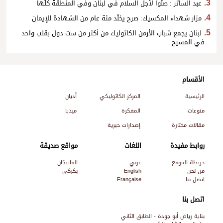
عبد الساتر : صلّوا لأجل السلام في لبنان وفي المنطقة كلّها
مزار شهداء المكسيك: صرح يخلّد مئة عام من الشهادة للإيمان
لبنان يجمع شباب الأرمن الكاثوليك من أكثر من ست دول بقلب واحد
في المسيح
الأقسام
الرئيسية
المركز الكاثوليكي
أديان
منوعات
المفكرة
ميديا
مقالات مختارة
إصدارات حبرية
روابط مفيدة
اللغات
مواقع صديقة
خريطة الموقع
عربي
الفاتيكان
من نحن
English
بكركي
اتصل بنا
Française
اتصل بنا
بناية رياض أبو جودة - الطابق الثاني