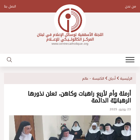
Ski
t
من نحن
اتصل بنا
conten
اللجنة الأسقفية لوسائل الإعلام في لبنان
المركـــز الكاثولـــيـكي للإعـــلام
www.centrecatholique.org
الرئيسية
أديان
الكنيسة - عالم
أرملة وأم لأربع راهبات وكاهن، تعلن نذورها
الرهبانيّة الدائمة
23 يونيو، 2025