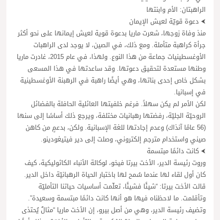
الراهبتان: الأم وابنتها
⮜ دعوة قويّة لعيش الإيمان
منذ وفاة زوجها، شعرت ماريا بدعوة قوية لعيش إيمانها على نحو أكثر
جرأة كراهبة متأملة. ومع ذلك، في الصين، لا يوجد لدى الراهبات
الأوغسطينيات جماعة من هذا النوع. ولهذا، في عام 2015، غادرت ماريا
وطنها مستعدة لتحقيق دعوتها. وقد ساعدتها في هذا المسعى
بشكل خاص إحدى بناتها، وهي أيضًا راهبة في الرهبنة الأوغسطينية
في إسبانيا.
لكن الأمر لم يكن سهلاً. فرغم خلفيتها العائلية الحافلة بالفضائل
الروحيّة الجليّة، رفضتها رهبانيات مختلفة، ويرجع ذلك أساسًا إلى سنها
(56 عامًا آنذاك) وعدم إجادتها للغة الإسبانية. ولكن، بدعمٍ من كاهن
صيني واستخدام مترجم إلكتروني، وصلت إلى دير فيتيغودينو.
⮜ كانت دائمًا مبتسمة
وروت رئيسة الدير، الأخت بيرتا فيخو، لوكالة الأنباء الكاثوليكية، كيف
كان أول لقاء لها عندما سُمح لها باختبار الحياة الرهبانيّة داخل الدير.
قالت الأخت بيرتا: “شيئًا فشيئًا، تعلّمت أساسيات حياتنا التأمليّة
وتأقلمت. ما لاحظناه فيها هو أنها كانت دائمًا مبتسمة وسعيدة”.
وتضيف رئيسة الدير، وهي من أصل بيرو، إن الأخت ماريا “مثالٌ يُحتذى