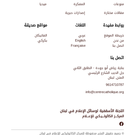
منوعات
المفكرة
ميديا
مقالات مختارة
إصدارات حبرية
روابط مفيدة
اللغات
مواقع صديقة
خريطة الموقع
عربي
الفاتيكان
من نحن
English
بكركي
اتصل بنا
Française
اتصل بنا
بناية رياض أبو جودة - الطابق الثاني
جل الديب الشارع الرئيسي
المتن, لبنان
9614710787
info@centrecatholique.org
اللجنة الأسقفية لوسائل الإعلام في لبنان
المركـــز الكاثولـــيـكي للإعـــلام
© جميع حقوق النشر محفوظة للمركز الكاثوليكي للإعلام في لبنان