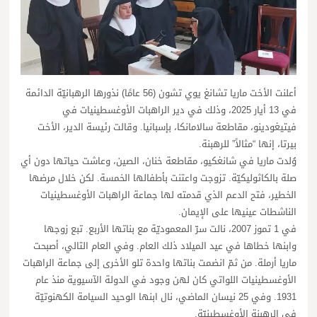
أعلنت الأخت ماريا تشانغ يوي تشون (56 عامًا) نذورها الرهبانيّة الدائمة
في 13 أيار 2025، وذلك في دير الراهبات الأوغسطينيات في
فيتيغودينو، مقاطعة سالامانكا، بإسبانيا. وقالت رئيسة الدير، الأخت
بيرتا، إنها “مثالاً” للرهبنة.
وُلدت ماريا في شانغكيو، مقاطعة خنان، الصين، وعاشت حياتها دون أي
صلة بالكاثوليكيّة. تزوجت واعتنت بأطفالها الخمسة. لكن خلال مرضها
الخطير، فتح الدعم الذي قدمته لها جماعة الراهبات الأوغسطينيات
الناشطات عينيها على الإيمان.
في 1 تموز 2007، نالت سرّ المعموديّة مع بناتها الأربع. تبع زوجها
وابنها خطاها في عيد الميلاد ذلك العام. وفي العام التالي، أصبحت
ماريا أرملة. من ثمّ انضمت بناتها واحدة تلو الأخرى إلى جماعة الراهبات
الأوغسطينيات اللواتي كان لهن وجود في الدولة الآسيوية منذ عام
1931. وفي 25 نيسان الماضي، نال ابنها الوحيد السيامة الكهنوتيّة
في الرهبنة الأوغسطينيّة.