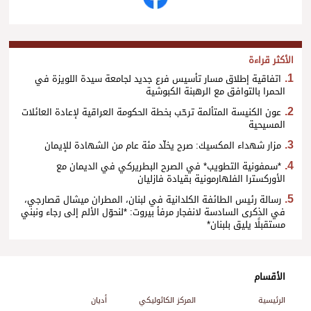
الأكثر قراءة
اتفاقية إطلاق مسار تأسيس فرع جديد لجامعة سيدة اللويزة في
الحمرا بالتوافق مع الرهبنة الكبوشية
عون الكنيسة المتألمة ترحّب بخطة الحكومة العراقية لإعادة العائلات
المسيحية
مزار شهداء المكسيك: صرح يخلّد مئة عام من الشهادة للإيمان
*سمفونية التطويب* في الصرح البطريركي في الديمان مع
الأوركسترا الفلهارمونية بقيادة فازليان
رسالة رئيس الطائفة الكلدانية في لبنان، المطران ميشال قصارجي،
في الذكرى السادسة لانفجار مرفأ بيروت: *لنحوّل الألم إلى رجاء ونبني
مستقبلًا يليق بلبنان*
الأقسام
الرئيسية
المركز الكاثوليكي
أديان