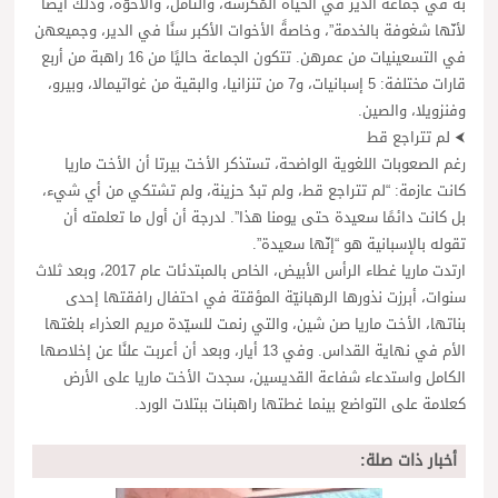
به في جماعة الدير في الحياة المُكرسة، والتأمل، والأخوّة، وذلك أيضًا
لأنّها شغوفة بالخدمة”، وخاصةً الأخوات الأكبر سنًا في الدير، وجميعهن
في التسعينيات من عمرهن. تتكون الجماعة حاليًا من 16 راهبة من أربع
قارات مختلفة: 5 إسبانيات، و7 من تنزانيا، والبقية من غواتيمالا، وبيرو،
وفنزويلا، والصين.
⮜ لم تتراجع قط
رغم الصعوبات اللغوية الواضحة، تستذكر الأخت بيرتا أن الأخت ماريا
كانت عازمة: “لم تتراجع قط، ولم تبدُ حزينة، ولم تشتكي من أي شيء،
بل كانت دائمًا سعيدة حتى يومنا هذا”. لدرجة أن أول ما تعلمته أن
تقوله بالإسبانية هو “إنّها سعيدة”.
ارتدت ماريا غطاء الرأس الأبيض، الخاص بالمبتدئات عام 2017، وبعد ثلاث
سنوات، أبرزت نذورها الرهبانيّة المؤقتة في احتفال رافقتها إحدى
بناتها، الأخت ماريا صن شين، والتي رنمت للسيّدة مريم العذراء بلغتها
الأم في نهاية القداس. وفي 13 أيار، وبعد أن أعربت علنًا عن إخلاصها
الكامل واستدعاء شفاعة القديسين، سجدت الأخت ماريا على الأرض
كعلامة على التواضع بينما غطتها راهبنات ببتلات الورد.
أخبار ذات صلة: